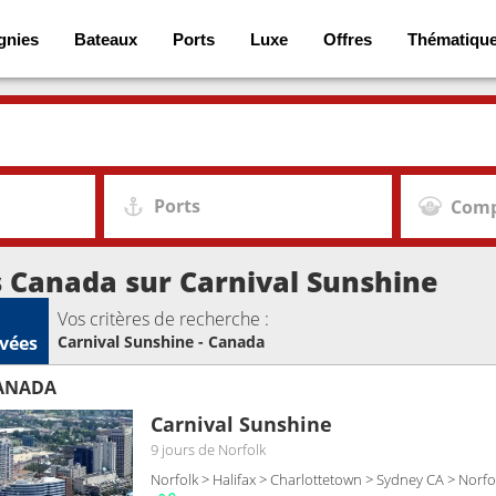
gnies
Bateaux
Ports
Luxe
Offres
Thématiqu
Ports
Comp
s Canada sur Carnival Sunshine
Vos critères de recherche :
vées
Carnival Sunshine - Canada
CANADA
Carnival Sunshine
9 jours
de Norfolk
Norfolk > Halifax > Charlottetown > Sydney CA > Norfo