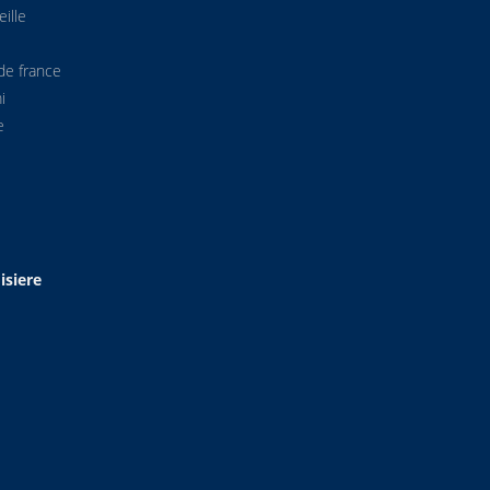
ille
de france
i
e
isiere