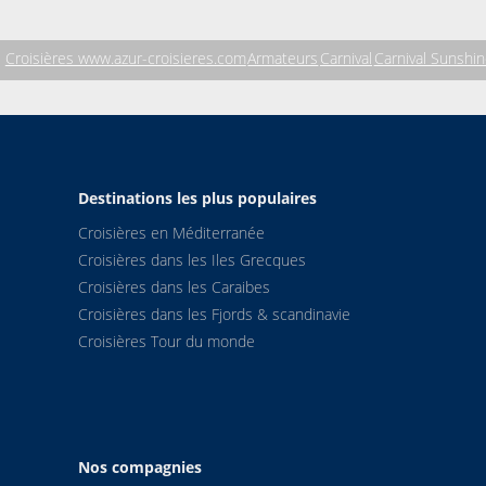
Croisières www.azur-croisieres.com
Armateurs
Carnival
Carnival Sunshi
Destinations les plus populaires
Croisières en Méditerranée
Croisières dans les Iles Grecques
Croisières dans les Caraibes
Croisières dans les Fjords & scandinavie
Croisières Tour du monde
Nos compagnies