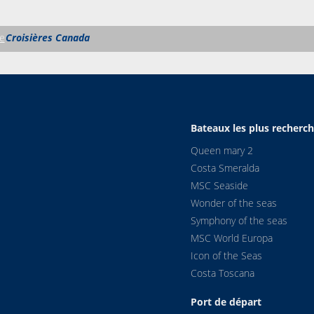
ne
Croisières Canada
Bateaux les plus recherc
Queen mary 2
Costa Smeralda
MSC Seaside
Wonder of the seas
Symphony of the seas
MSC World Europa
Icon of the Seas
Costa Toscana
Port de départ