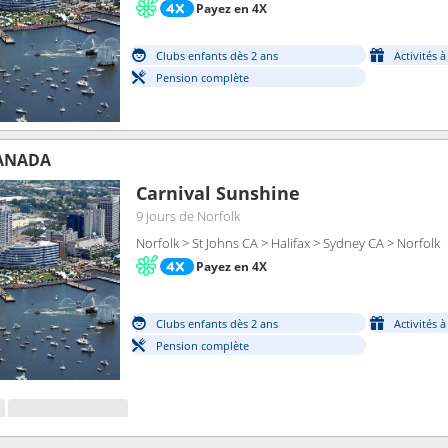
Payez en 4X
Clubs enfants dès 2 ans
Activités 
Pension complète
CANADA
Carnival Sunshine
9 jours
de Norfolk
Norfolk > St Johns CA > Halifax > Sydney CA > Norfolk
Payez en 4X
Clubs enfants dès 2 ans
Activités 
Pension complète