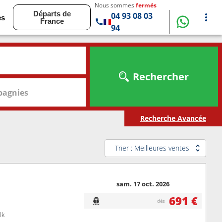
Nous sommes
fermés
Départs de
04 93 08 03
es
France
94
Rechercher
agnies
Recherche Avancée
Trier : Meilleures ventes
sam. 17 oct. 2026
691 €
dès
lk