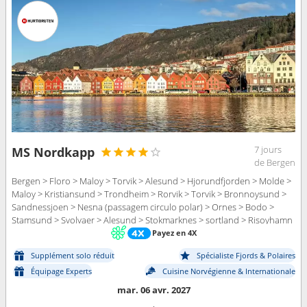
7 jours
MS Nordkapp
de Bergen
Bergen > Floro > Maloy > Torvik > Alesund > Hjorundfjorden > Molde >
Maloy > Kristiansund > Trondheim > Rorvik > Torvik > Bronnoysund >
Sandnessjoen > Nesna (passagem circulo polar) > Ornes > Bodo >
Stamsund > Svolvaer > Alesund > Stokmarknes > sortland > Risoyhamn
> Harstad > Finnsnes > Tromso > Skjervoy > Hjorundfjorden > Oksfjord
Payez en 4X
> Hammerfest > Havoysund > Honningsvag > Kjollefjord > Mehamn >
Supplément solo réduit
Spécialiste Fjords & Polaires
Berlevag > Alesund > Batsfjord > Vardo > Vadso > Kirkenes > Molde >
Kristiansund > Trondheim > Rorvik > Bronnoysund > Sandnessjoen >
Équipage Experts
Cuisine Norvégienne & Internationale
Nesna (passagem circulo polar) > Ornes > Bodo > Stamsund > Svolvaer
mar. 06 avr. 2027
> Stokmarknes > sortland > Risoyhamn > Harstad > Finnsnes > Tromso