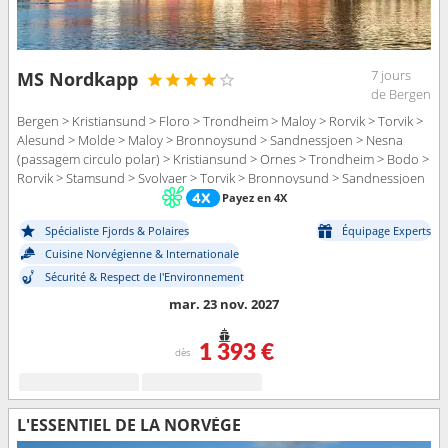
7 jours
MS Nordkapp
de Bergen
Bergen > Kristiansund > Floro > Trondheim > Maloy > Rorvik > Torvik >
Alesund > Molde > Maloy > Bronnoysund > Sandnessjoen > Nesna
(passagem circulo polar) > Kristiansund > Ornes > Trondheim > Bodo >
Rorvik > Stamsund > Svolvaer > Torvik > Bronnoysund > Sandnessjoen
> Stokmarknes > Nesna (passagem circulo polar) > sortland > Ornes >
Payez en 4X
Risoyhamn > Bodo > Harstad > Stamsund > Finnsnes > Svolvaer >
Spécialiste Fjords & Polaires
Équipage Experts
Tromso > Skjervoy > Alesund > Stokmarknes > sortland > Oksfjord >
Risoyhamn > Hammerfest > Harstad > Havoysund > Finnsnes >
Cuisine Norvégienne & Internationale
Honningsvag > Tromso > Kjollefjord > Skjervoy > Mehamn > Berlevag >
Sécurité & Respect de l'Environnement
Molde > Oksfjord > Hammerfest > Batsfjord > Havoysund > Vardo >
mar. 23 nov. 2027
Honningsvag > Vadso > Kjollefjord > Kirkenes > Mehamn > Berlevag >
Kristiansund > Batsfjord > Vardo > Vadso > Kirkenes > Trondheim >
Rorvik > Bronnoysund > Sandnessjoen > Nesna (passagem circulo
1 393 €
dès
polar) > Ornes > Bodo > Stamsund > Svolvaer > Stokmarknes > sortland
> Risoyhamn > Harstad > Finnsnes > Tromso > Skjervoy > Oksfjord >
Hammerfest > Havoysund > Honningsvag > Kjollefjord > Mehamn >
L'ESSENTIEL DE LA NORVÈGE
Berlevag > Batsfjord > Vardo > Vadso > Kirkenes