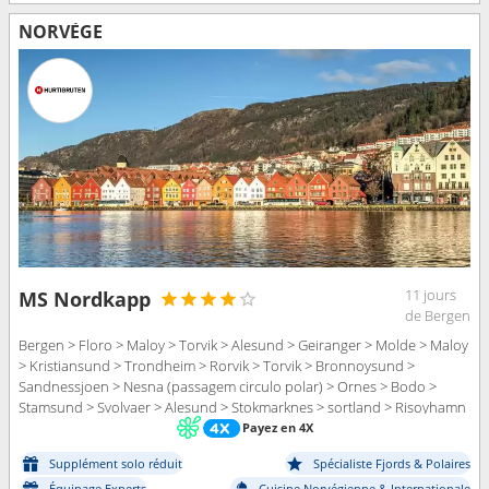
NORVÈGE
11 jours
MS Nordkapp
de Bergen
Bergen > Floro > Maloy > Torvik > Alesund > Geiranger > Molde > Maloy
> Kristiansund > Trondheim > Rorvik > Torvik > Bronnoysund >
Sandnessjoen > Nesna (passagem circulo polar) > Ornes > Bodo >
Stamsund > Svolvaer > Alesund > Stokmarknes > sortland > Risoyhamn
> Harstad > Finnsnes > Tromso > Skjervoy > Geiranger > Oksfjord >
Payez en 4X
Hammerfest > Havoysund > Honningsvag > Kjollefjord > Mehamn >
Supplément solo réduit
Spécialiste Fjords & Polaires
Berlevag > Alesund > Batsfjord > Vardo > Vadso > Kirkenes > Berlevag >
Équipage Experts
Cuisine Norvégienne & Internationale