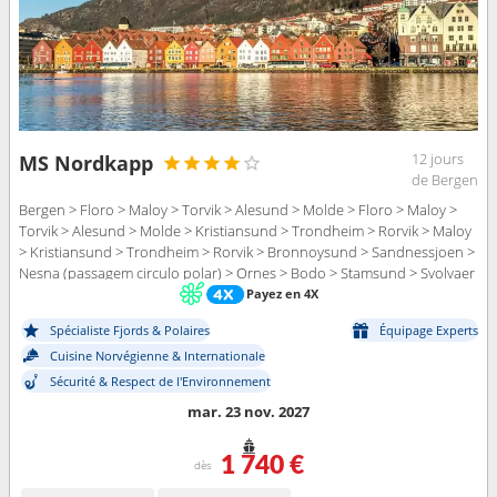
12 jours
MS Nordkapp
de Bergen
Bergen > Floro > Maloy > Torvik > Alesund > Molde > Floro > Maloy >
Torvik > Alesund > Molde > Kristiansund > Trondheim > Rorvik > Maloy
> Kristiansund > Trondheim > Rorvik > Bronnoysund > Sandnessjoen >
Nesna (passagem circulo polar) > Ornes > Bodo > Stamsund > Svolvaer
> Torvik > Bronnoysund > Sandnessjoen > Nesna (passagem circulo
Payez en 4X
polar) > Ornes > Bodo > Stamsund > Svolvaer > Stokmarknes > sortland
Spécialiste Fjords & Polaires
Équipage Experts
> Risoyhamn > Harstad > Finnsnes > Tromso > Skjervoy > Alesund >
Stokmarknes > sortland > Risoyhamn > Harstad > Finnsnes > Tromso >
Cuisine Norvégienne & Internationale
Skjervoy > Oksfjord > Hammerfest > Havoysund > Honningsvag >
Sécurité & Respect de l'Environnement
Kjollefjord > Mehamn > Berlevag > Molde > Oksfjord > Hammerfest >
mar. 23 nov. 2027
Havoysund > Honningsvag > Kjollefjord > Mehamn > Berlevag >
Batsfjord > Vardo > Vadso > Kirkenes > Kristiansund > Batsfjord >
Vardo > Vadso > Kirkenes > Berlevag > Mehamn > Kjollefjord >
1 740 €
dès
Honningsvag > Havoysund > Hammerfest > Oksfjord > Skjervoy >