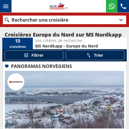
Rechercher une croisière
Croisières Europe du Nord sur MS Nordkapp
Vos critères de recherche :
10
MS Nordkapp - Europe du Nord
croisières
Nos destinations
Filtrer
Trier
Mois de départ
PANORAMAS NORVÉGIENS
Ports
Compagnies
Rechercher