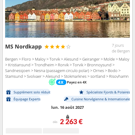
Ornes > Nesna (passagem circulo polar) > Sandnessjoen >
Bronnoysund > Rorvik > Trondheim
7 jours
MS Nordkapp
de Bergen
Bergen > Floro > Maloy > Torvik > Alesund > Geiranger > Molde > Maloy
> Kristiansund > Trondheim > Rorvik > Torvik > Bronnoysund >
Sandnessjoen > Nesna (passagem circulo polar) > Ornes > Bodo >
Stamsund > Svolvaer > Alesund > Stokmarknes > sortland > Risoyhamn
> Harstad > Finnsnes > Tromso > Skjervoy > Geiranger > Oksfjord >
Payez en 4X
Hammerfest > Havoysund > Honningsvag > Kjollefjord > Mehamn >
Supplément solo réduit
Spécialiste Fjords & Polaires
Berlevag > Alesund > Batsfjord > Vardo > Vadso > Kirkenes > Molde >
Kristiansund > Trondheim > Rorvik > Bronnoysund > Sandnessjoen >
Équipage Experts
Cuisine Norvégienne & Internationale
Nesna (passagem circulo polar) > Ornes > Bodo > Stamsund > Svolvaer
lun. 16 août 2027
> Stokmarknes > sortland > Risoyhamn > Harstad > Finnsnes > Tromso
> Skjervoy > Oksfjord > Hammerfest > Havoysund > Honningsvag >
2 263 €
Kjollefjord > Mehamn > Berlevag > Batsfjord > Vardo > Vadso >
dès
Kirkenes