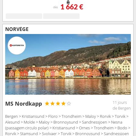
> Skjervoy > Oksfjord > Hammerfest > Havoysund > Honningsvag >
1 662 €
Kjollefjord > Mehamn > Berlevag > Batsfjord > Vardo > Vadso >
dès
Kirkenes
NORVÈGE
11 jours
MS Nordkapp
de Bergen
Bergen > Kristiansund > Floro > Trondheim > Maloy > Rorvik > Torvik >
Alesund > Molde > Maloy > Bronnoysund > Sandnessjoen > Nesna
(passagem circulo polar) > Kristiansund > Ornes > Trondheim > Bodo >
Rorvik > Stamsund > Svolvaer > Torvik > Bronnoysund > Sandnessjoen