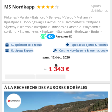
6 jours
MS Nordkapp
de Kirkenes
Kirkenes > Vardo > Batsfjord > Berlevag > Vardo > Mehamn >
Kjollefjord > Honningsvag > Havoysund > Hammerfest > Oksfjord >
Skjervoy > Tromso > Batsfjord > Finnsnes > Harstad > Risoyhamn >
sortland > Stokmarknes > Svolvaer > Stamsund > Berlevag > Bodo >
Ornes > Nesna (passagem circulo polar) > Sandnessjoen >
Payez en 4X
Bronnoysund > Rorvik > Mehamn > Trondheim > Kristiansund > Molde
Supplément solo réduit
Spécialiste Fjords & Polaires
> Kjollefjord > Alesund > Torvik > Maloy > Floro > Bergen >
Honningsvag > Havoysund > Hammerfest > Oksfjord > Skjervoy >
Équipage Experts
Cuisine Norvégienne & Internationale
Tromso > Finnsnes > Harstad > Risoyhamn > sortland > Stokmarknes >
sam. 12 déc. 2026
Svolvaer > Stamsund > Bodo > Ornes > Nesna (passagem circulo polar)
> Sandnessjoen > Bronnoysund > Rorvik > Trondheim > Kristiansund >
1 343 €
Molde > Alesund > Torvik > Maloy > Floro > Bergen
dès
À LA RECHERCHE DES AURORES BORÉALES