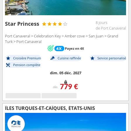
8 jours
Star Princess
de Port Canaveral
Port Canaveral > Celebration Key > Amber cove > San Juan > Grand
Turk > Port Canaveral
Payez en 4X
Croisière Premium
Cuisine raffinée
Service personalisé
Pension complète
dim. 05 déc. 2027
779 €
dès
ÎLES TURQUES-ET-CAÏQUES, ÉTATS-UNIS