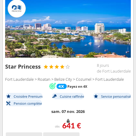
8 jours
Star Princess
de Fort Lauderdale
Fort Lauderdale > Roatan > Belize City > Cozumel > Fort Lauderdale
Payez en 4X
Croisière Premium
Cuisine raffinée
Service personalisé
Pension complète
sam. 07 nov. 2026
641 €
dès