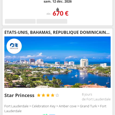
sam. 12 déc. 2026
670 €
dès
ÉTATS-UNIS, BAHAMAS, RÉPUBLIQUE DOMINICAINE, ÎLES TURQUES-ET-CAÏQUES
8 jours
Star Princess
de Fort Lauderdale
Fort Lauderdale > Celebration Key > Amber cove > Grand Turk > Fort
Lauderdale