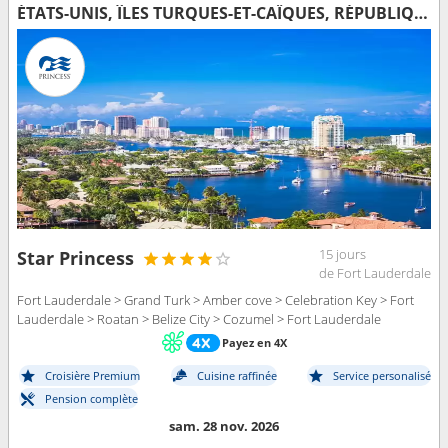
ÉTATS-UNIS, ÎLES TURQUES-ET-CAÏQUES, RÉPUBLIQUE DOMINICAINE, BAHAMAS, HONDURAS, BELIZE, MEXIQUE
15 jours
Star Princess
de Fort Lauderdale
Fort Lauderdale > Grand Turk > Amber cove > Celebration Key > Fort
Lauderdale > Roatan > Belize City > Cozumel > Fort Lauderdale
Payez en 4X
Croisière Premium
Cuisine raffinée
Service personalisé
Pension complète
sam. 28 nov. 2026