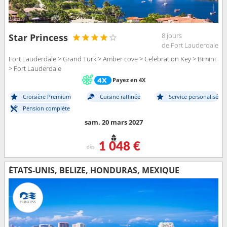
8 jours
Star Princess
de Fort Lauderdale
Fort Lauderdale > Grand Turk > Amber cove > Celebration Key > Bimini
> Fort Lauderdale
Payez en 4X
Croisière Premium
Cuisine raffinée
Service personalisé
Pension complète
sam. 20 mars 2027
1 048 €
dès
ÉTATS-UNIS, BELIZE, HONDURAS, MEXIQUE