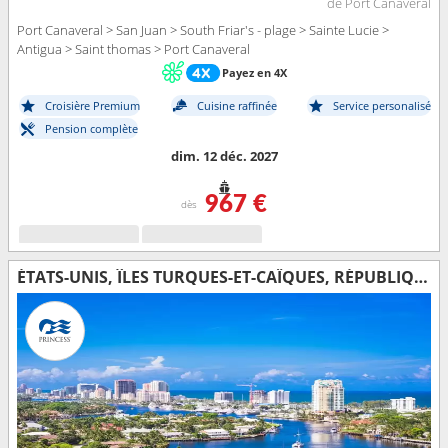
de Port Canaveral
Port Canaveral > San Juan > South Friar's - plage > Sainte Lucie >
Antigua > Saint thomas > Port Canaveral
Payez en 4X
Croisière Premium
Cuisine raffinée
Service personalisé
Pension complète
dim. 12 déc. 2027
967 €
dès
ÉTATS-UNIS, ÎLES TURQUES-ET-CAÏQUES, RÉPUBLIQUE DOMINICAINE, BAHAMAS