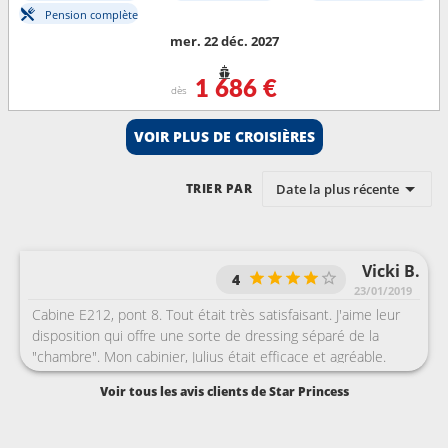
Pension complète
mer. 22 déc. 2027
1 686 €
dès
VOIR PLUS DE CROISIÈRES
Date la plus récente
TRIER PAR
Vicki B.
4
23/01/2019
Cabine E212, pont 8. Tout était très satisfaisant. J'aime leur
disposition qui offre une sorte de dressing séparé de la
"chambre". Mon cabinier, Julius était efficace et agréable.
Restauration, en dessous de ma croisière précédente sur le
Voir tous les avis clients de Star Princess
Regal.