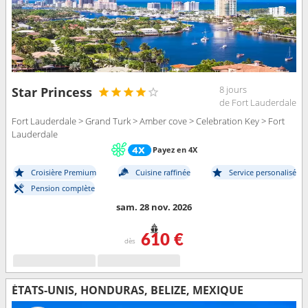
8 jours
Star Princess
de Fort Lauderdale
Fort Lauderdale > Grand Turk > Amber cove > Celebration Key > Fort
Lauderdale
Payez en 4X
Croisière Premium
Cuisine raffinée
Service personalisé
Pension complète
sam. 28 nov. 2026
610 €
dès
ÉTATS-UNIS, HONDURAS, BELIZE, MEXIQUE