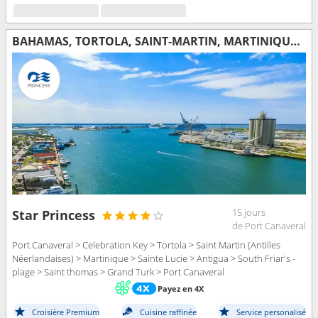
BAHAMAS, TORTOLA, SAINT-MARTIN, MARTINIQUE, SAINTE-LUCIE, ANTIGUA-ET-BARBUDA, SAINT-THOMAS, ÎLES TURQUES-ET-CAÏQUES, ÉTATS-UNIS
15 jours
Star Princess
de Port Canaveral
Port Canaveral > Celebration Key > Tortola > Saint Martin (Antilles
Néerlandaises) > Martinique > Sainte Lucie > Antigua > South Friar's -
plage > Saint thomas > Grand Turk > Port Canaveral
Payez en 4X
Croisière Premium
Cuisine raffinée
Service personalisé