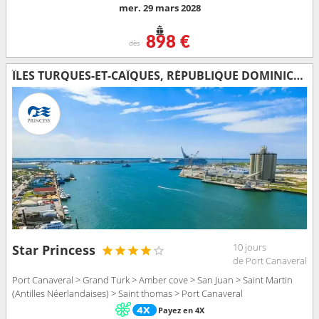
mer. 29 mars 2028
898 €
dès
ÎLES TURQUES-ET-CAÏQUES, RÉPUBLIQUE DOMINICAINE, PORTO RICO, SAINT-MARTIN, SAINT-THOMAS, ÉTATS-UNIS
10 jours
Star Princess
de Port Canaveral
Port Canaveral > Grand Turk > Amber cove > San Juan > Saint Martin
(Antilles Néerlandaises) > Saint thomas > Port Canaveral
Payez en 4X