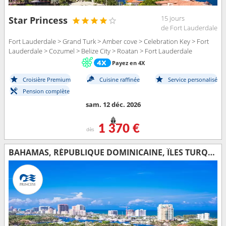
15 jours
Star Princess
de Fort Lauderdale
Fort Lauderdale > Grand Turk > Amber cove > Celebration Key > Fort
Lauderdale > Cozumel > Belize City > Roatan > Fort Lauderdale
Payez en 4X
Croisière Premium
Cuisine raffinée
Service personalisé
Pension complète
sam. 12 déc. 2026
1 370 €
dès
BAHAMAS, RÉPUBLIQUE DOMINICAINE, ÎLES TURQUES-ET-CAÏQUES, ÉTATS-UNIS, HONDURAS, BELIZE, MEXIQUE