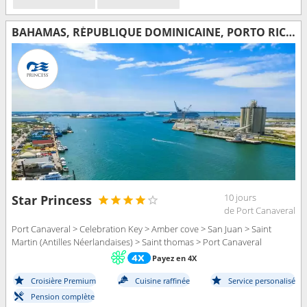
BAHAMAS, RÉPUBLIQUE DOMINICAINE, PORTO RICO, SAINT-MARTIN, SAINT-THOMAS, ÉTATS-UNIS
10 jours
Star Princess
de Port Canaveral
Port Canaveral > Celebration Key > Amber cove > San Juan > Saint
Martin (Antilles Néerlandaises) > Saint thomas > Port Canaveral
Payez en 4X
Croisière Premium
Cuisine raffinée
Service personalisé
Pension complète