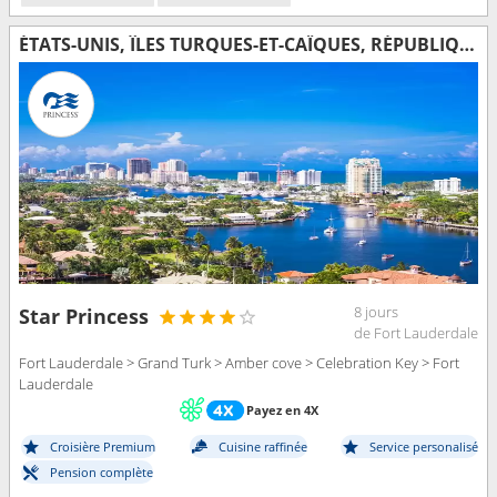
ÉTATS-UNIS, ÎLES TURQUES-ET-CAÏQUES, RÉPUBLIQUE DOMINICAINE, BAHAMAS
8 jours
Star Princess
de Fort Lauderdale
Fort Lauderdale > Grand Turk > Amber cove > Celebration Key > Fort
Lauderdale
Payez en 4X
Croisière Premium
Cuisine raffinée
Service personalisé
Pension complète