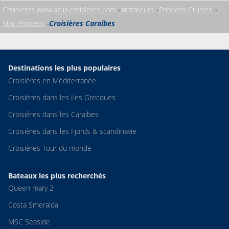
Croisières www.azur-croisieres.com
Armateurs
Princess Cruises
Star Princess
Croisières Caraïbes
Destinations les plus populaires
Croisières en Méditerranée
Croisières dans les Iles Grecques
Croisières dans les Caraibes
Croisières dans les Fjords & scandinavie
Croisières Tour du monde
Bateaux les plus recherchés
Queen mary 2
Costa Smeralda
MSC Seaside