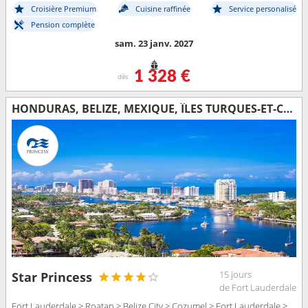
Croisière Premium
Cuisine raffinée
Service personalisé
Pension complète
sam. 23 janv. 2027
1 328 €
dès
HONDURAS, BELIZE, MEXIQUE, ÎLES TURQUES-ET-CAÏQUES, RÉPUBLIQUE DOMINICAINE, BAHAMAS, ÉTATS-UNIS
15 jours
Star Princess
de Fort Lauderdale
Fort Lauderdale > Roatan > Belize City > Cozumel > Fort Lauderdale >