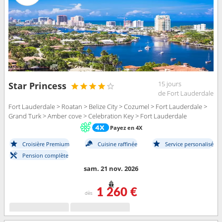
15 jours
Star Princess
de Fort Lauderdale
Fort Lauderdale > Roatan > Belize City > Cozumel > Fort Lauderdale >
Grand Turk > Amber cove > Celebration Key > Fort Lauderdale
Payez en 4X
Croisière Premium
Cuisine raffinée
Service personalisé
Pension complète
sam. 21 nov. 2026
1 260 €
dès