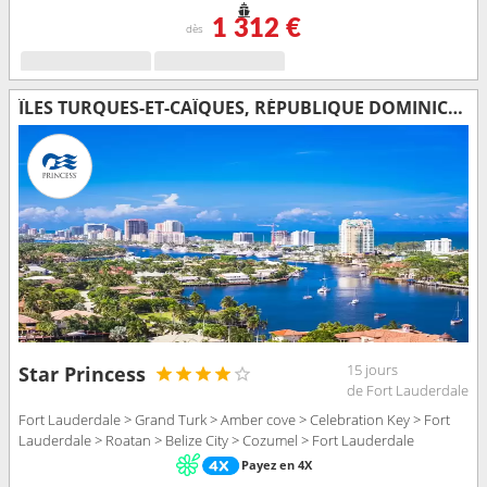
1 312 €
dès
ÎLES TURQUES-ET-CAÏQUES, RÉPUBLIQUE DOMINICAINE, BAHAMAS, HONDURAS, BELIZE, MEXIQUE, ÉTATS-UNIS
15 jours
Star Princess
de Fort Lauderdale
Fort Lauderdale > Grand Turk > Amber cove > Celebration Key > Fort
Lauderdale > Roatan > Belize City > Cozumel > Fort Lauderdale
Payez en 4X