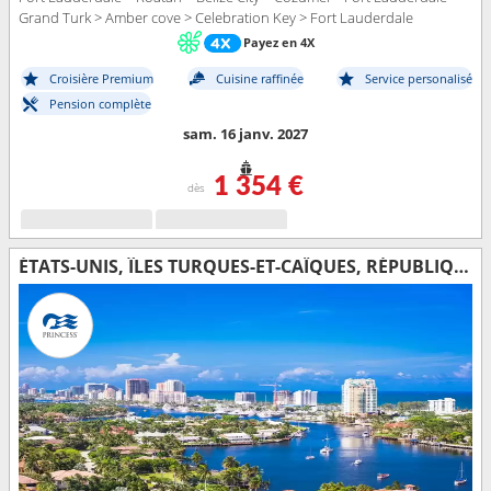
Grand Turk > Amber cove > Celebration Key > Fort Lauderdale
Payez en 4X
Croisière Premium
Cuisine raffinée
Service personalisé
Pension complète
sam. 16 janv. 2027
1 354 €
dès
ÉTATS-UNIS, ÎLES TURQUES-ET-CAÏQUES, RÉPUBLIQUE DOMINICAINE, BAHAMAS, MEXIQUE, BELIZE, HONDURAS