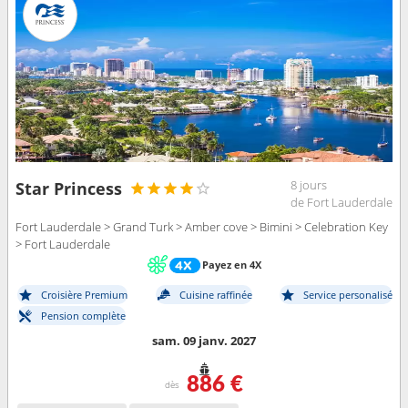
8 jours
Star Princess
de Fort Lauderdale
Fort Lauderdale > Grand Turk > Amber cove > Bimini > Celebration Key
> Fort Lauderdale
Payez en 4X
Croisière Premium
Cuisine raffinée
Service personalisé
Pension complète
sam. 09 janv. 2027
886 €
dès