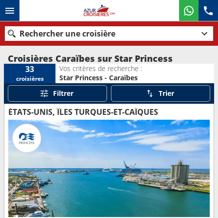
Rechercher une croisière
Croisières Caraïbes sur Star Princess
Vos critères de recherche :
33
Star Princess - Caraïbes
croisières
Nos destinations
Filtrer
Trier
Mois de départ
ÉTATS-UNIS, ÎLES TURQUES-ET-CAÏQUES
Ports
Compagnies
Rechercher