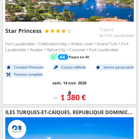
15 jours
Star Princess
de Fort Lauderdale
Fort Lauderdale > Celebration Key > Amber cove > Grand Turk > Fort
Lauderdale > Roatan > Belize City > Cozumel > Fort Lauderdale
Payez en 4X
Croisière Premium
Cuisine raffinée
Service personalisé
Pension complète
sam. 14 nov. 2026
1 380 €
dès
ÎLES TURQUES-ET-CAÏQUES, RÉPUBLIQUE DOMINICAINE, BAHAMAS, ÉTATS-UNIS, HONDURAS, BELIZE, MEXIQUE