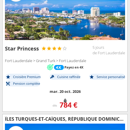
5 jours
Star Princess
de Fort Lauderdale
Fort Lauderdale > Grand Turk > Fort Lauderdale
Payez en 4X
Croisière Premium
Cuisine raffinée
Service personalisé
Pension complète
mar. 20 oct. 2026
784 €
dès
ÎLES TURQUES-ET-CAÏQUES, RÉPUBLIQUE DOMINICAINE, BAHAMAS, ÉTATS-UNIS