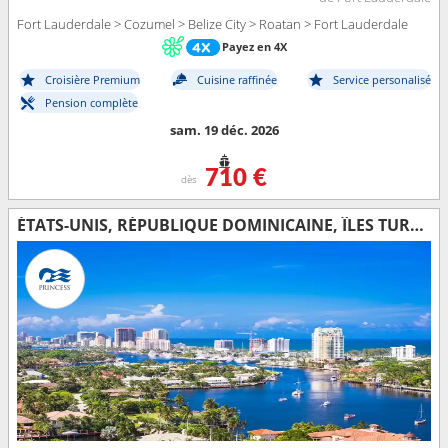
Fort Lauderdale > Cozumel > Belize City > Roatan > Fort Lauderdale
Payez en 4X
Croisière Premium
Cuisine raffinée
Service personalisé
Pension complète
sam. 19 déc. 2026
710 €
dès
ÉTATS-UNIS, RÉPUBLIQUE DOMINICAINE, ÎLES TURQUES-ET-CAÏQUES, BAHAMAS