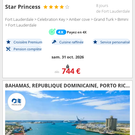
8 jours
Star Princess
de Fort Lauderdale
Fort Lauderdale > Celebration Key > Amber cove > Grand Turk > Bimini
> Fort Lauderdale
Payez en 4X
Croisière Premium
Cuisine raffinée
Service personalisé
Pension complète
sam. 31 oct. 2026
744 €
dès
BAHAMAS, RÉPUBLIQUE DOMINICAINE, PORTO RICO, ÎLES TURQUES-ET-CAÏQUES, ÉTATS-UNIS