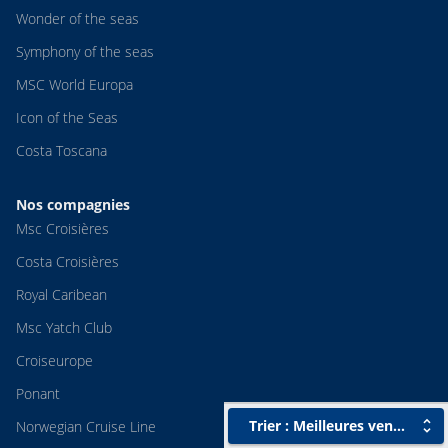
Wonder of the seas
Symphony of the seas
MSC World Europa
Icon of the Seas
Costa Toscana
Nos compagnies
Msc Croisières
Costa Croisières
Royal Caribean
Msc Yatch Club
Croiseurope
Ponant
Trier : Meilleures ventes
Norwegian Cruise Line