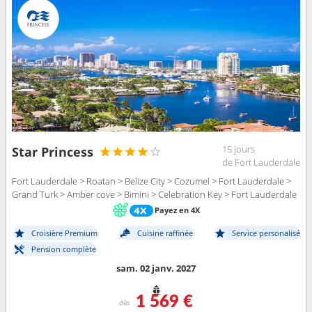
15 jours
Star Princess
de Fort Lauderdale
Fort Lauderdale > Roatan > Belize City > Cozumel > Fort Lauderdale >
Grand Turk > Amber cove > Bimini > Celebration Key > Fort Lauderdale
Payez en 4X
Croisière Premium
Cuisine raffinée
Service personalisé
Pension complète
sam. 02 janv. 2027
1 569 €
dès