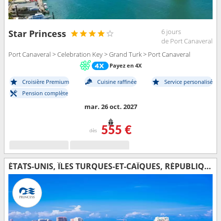
6 jours
Star Princess
de Port Canaveral
Port Canaveral > Celebration Key > Grand Turk > Port Canaveral
Payez en 4X
Croisière Premium
Cuisine raffinée
Service personalisé
Pension complète
mar. 26 oct. 2027
555 €
dès
ÉTATS-UNIS, ÎLES TURQUES-ET-CAÏQUES, RÉPUBLIQUE DOMINICAINE, BAHAMAS