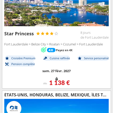
8 jours
Star Princess
de Fort Lauderdale
Fort Lauderdale > Belize City > Roatan > Cozumel > Fort Lauderdale
Payez en 4X
Croisière Premium
Cuisine raffinée
Service personalisé
Pension complète
sam. 27 févr. 2027
1 138 €
dès
ÉTATS-UNIS, HONDURAS, BELIZE, MEXIQUE, ÎLES TURQUES-ET-CAÏQUES, RÉPUBLIQUE DOMINICAINE, BAHAMAS