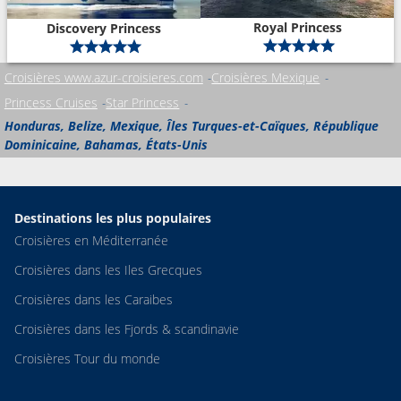
Royal Princess
Discovery Princess
Croisières www.azur-croisieres.com
Croisières Mexique
Princess Cruises
Star Princess
Honduras, Belize, Mexique, Îles Turques-et-Caïques, République
Dominicaine, Bahamas, États-Unis
Destinations les plus populaires
Croisières en Méditerranée
Croisières dans les Iles Grecques
Croisières dans les Caraibes
Croisières dans les Fjords & scandinavie
Croisières Tour du monde