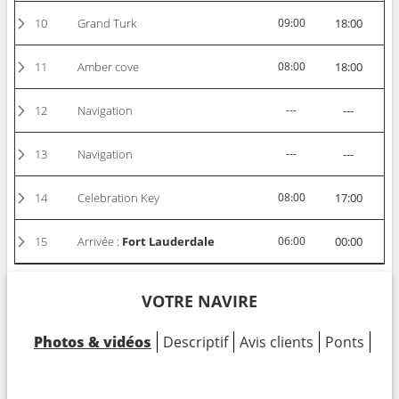
10
Grand Turk
09:00
18:00
11
Amber cove
08:00
18:00
12
Navigation
---
---
13
Navigation
---
---
14
Celebration Key
08:00
17:00
15
Arrivée :
Fort Lauderdale
06:00
00:00
VOTRE NAVIRE
Photos & vidéos
Descriptif
Avis clients
Ponts
Cab