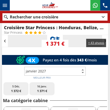
Rechercher une croisière
Croisière Star Princess : Honduras, Belize, Mexique, Îles Turques-et-Caïques, République Dominicaine, Bahamas, États-Unis au départ de Fort Lauderdale
Nos destinations
Star Princess
Mois de départ
1 371 €
+ 43 photos
Ports
Compagnies
Payez en 4 fois dès
343 €
/mois
Rechercher
janvier 2027
MEILLEUR PRIX
5 Déc.
16 Janv.
1 372 €
1 371 €
Ma catégorie cabine