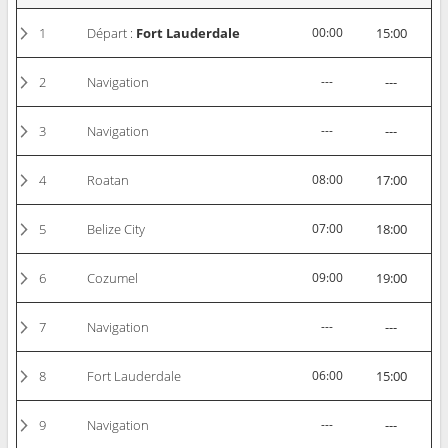
1
Départ :
Fort Lauderdale
00:00
15:00
2
Navigation
---
---
3
Navigation
---
---
4
Roatan
08:00
17:00
5
Belize City
07:00
18:00
6
Cozumel
09:00
19:00
7
Navigation
---
---
8
Fort Lauderdale
06:00
15:00
9
Navigation
---
---