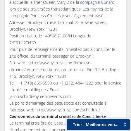
à accueillir le liner Queen Mary 2 de
la compagnie Cunard
,
lors de ses traversées transatlantiques. Les navires de la
compagnie Princess Cruises y sont également basés.
Adresse : Brooklyn Cruise Terminal, 72 Bowne Street,
Brooklyn, New York 11231
Position : Latitude : 40°68'21.66"N Longitude :
74°01'42’04"O
Pour plus de renseignements, n’hésitez pas à consulter le
site officiel du terminal passager de Brooklyn :
Site web : http://www.nycruise.com/brooklyn-
terminal/ Adresse du bureau du terminal : Pier 12, Building
112, Brooklyn, New York 11231
Tel : +1 (718) 855-5590 ou +1 (212) 484-1222 pour le service
clientèle multilingue / Email :
jason.scharf@nymetroevents.com
Le point d’amarrage des paquebots est consultable à
l’adresse web http://www.nycruise.com/schedule/
Coordonnées du terminal croisière de Cape Liberty
Le terminal croisière de Cape Liberty est le lieu
Trier : Meilleures ventes
d’embarquement des compagnies Royal Caribbean