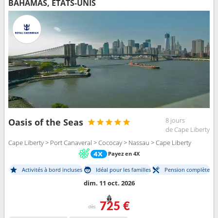
BAHAMAS, ÉTATS-UNIS
8 jours
Oasis of the Seas
de Cape Liberty
Cape Liberty > Port Canaveral > Cococay > Nassau > Cape Liberty
Payez en 4X
Activités à bord incluses
Idéal pour les familles
Pension complète
dim. 11 oct. 2026
725 €
dès