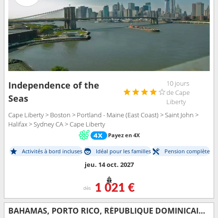
10 jours
Independence of the
de Cape
Seas
Liberty
Cape Liberty > Boston > Portland - Maine (East Coast) > Saint John >
Halifax > Sydney CA > Cape Liberty
Payez en 4X
Activités à bord incluses
Idéal pour les familles
Pension complète
jeu. 14 oct. 2027
1 021 €
dès
BAHAMAS, PORTO RICO, RÉPUBLIQUE DOMINICAINE, ÉTATS-UNIS