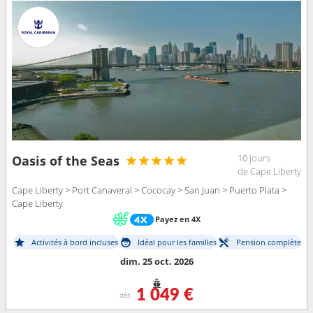
10 jours
Oasis of the Seas
de Cape Liberty
Cape Liberty > Port Canaveral > Cococay > San Juan > Puerto Plata >
Cape Liberty
Payez en 4X
Activités à bord incluses
Idéal pour les familles
Pension complète
dim. 25 oct. 2026
1 049 €
dès