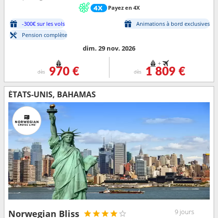
Payez en 4X
-300€ sur les vols
Animations à bord exclusives
Pension complète
dim. 29 nov. 2026
+
970 €
1 809 €
dès
dès
ÉTATS-UNIS, BAHAMAS
9 jours
Norwegian Bliss