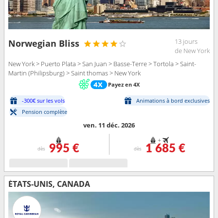
13 jours
Norwegian Bliss
de New York
New York > Puerto Plata > San Juan > Basse-Terre > Tortola > Saint-
Martin (Philipsburg) > Saint thomas > New York
Payez en 4X
-300€ sur les vols
Animations à bord exclusives
Pension complète
ven. 11 déc. 2026
+
995 €
1 685 €
dès
dès
ÉTATS-UNIS, CANADA