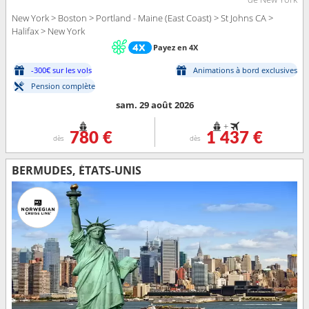
New York > Boston > Portland - Maine (East Coast) > St Johns CA >
Halifax > New York
Payez en 4X
-300€ sur les vols
Animations à bord exclusives
Pension complète
sam. 29 août 2026
+
780 €
1 437 €
dès
dès
BERMUDES, ÉTATS-UNIS