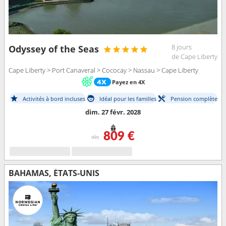
8 jours
Odyssey of the Seas
de Cape Liberty
Cape Liberty > Port Canaveral > Cococay > Nassau > Cape Liberty
Payez en 4X
Activités à bord incluses
Idéal pour les familles
Pension complète
dim. 27 févr. 2028
809 €
dès
BAHAMAS, ÉTATS-UNIS