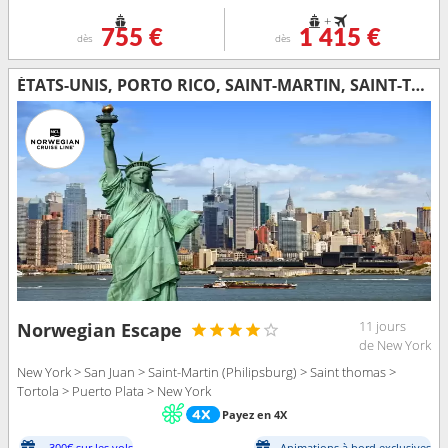
+
755 €
1 415 €
dès
dès
ÉTATS-UNIS, PORTO RICO, SAINT-MARTIN, SAINT-THOMAS, TORTOLA, RÉPUBLIQUE DOMINICAINE
11 jours
Norwegian Escape
de New York
New York > San Juan > Saint-Martin (Philipsburg) > Saint thomas >
Tortola > Puerto Plata > New York
Payez en 4X
-300€ sur les vols
Animations à bord exclusives