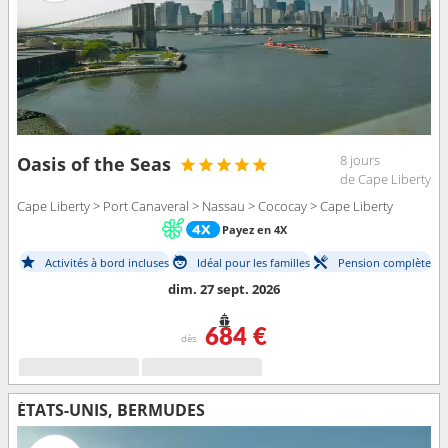
8 jours
Oasis of the Seas
de Cape Liberty
Cape Liberty > Port Canaveral > Nassau > Cococay > Cape Liberty
Payez en 4X
Activités à bord incluses
Idéal pour les familles
Pension complète
dim. 27 sept. 2026
684 €
dès
ÉTATS-UNIS, BERMUDES