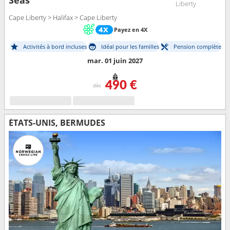
Seas
Liberty
Cape Liberty > Halifax > Cape Liberty
Payez en 4X
Activités à bord incluses
Idéal pour les familles
Pension complète
mar. 01 juin 2027
490 €
dès
ÉTATS-UNIS, BERMUDES