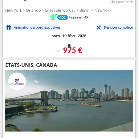
de New York
New York > Orlando > Great Stirrup Cay > Bimini > New York
Payez en 4X
Animations à bord exclusives
Pension complète
sam. 19 févr. 2028
975 €
dès
ÉTATS-UNIS, CANADA