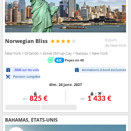
9 jours
Norwegian Bliss
de New York
New York > Orlando > Great Stirrup Cay > Nassau > New York
Payez en 4X
-300€ sur les vols
Animations à bord exclusives
Pension complète
dim. 24 janv. 2027
+
825 €
1 433 €
dès
dès
BAHAMAS, ÉTATS-UNIS