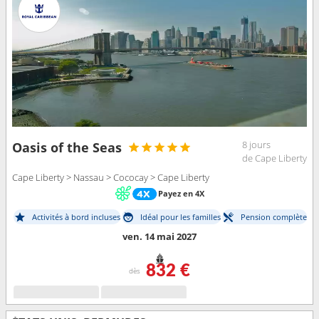
8 jours
Oasis of the Seas
de Cape Liberty
Cape Liberty > Nassau > Cococay > Cape Liberty
Payez en 4X
Activités à bord incluses
Idéal pour les familles
Pension complète
ven. 14 mai 2027
832 €
dès