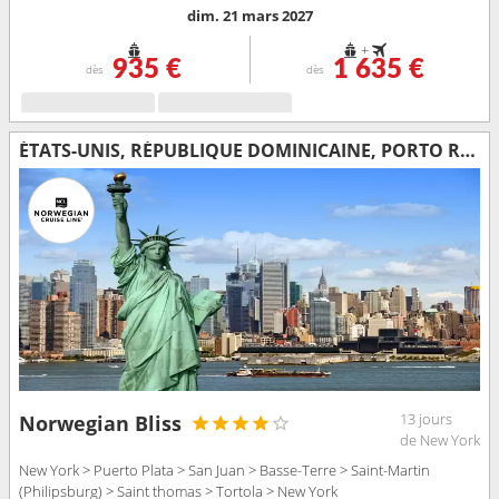
dim. 21 mars 2027
+
935 €
1 635 €
dès
dès
ÉTATS-UNIS, RÉPUBLIQUE DOMINICAINE, PORTO RICO, GUADELOUPE, SAINT-MARTIN, SAINT-THOMAS, TORTOLA
13 jours
Norwegian Bliss
de New York
New York > Puerto Plata > San Juan > Basse-Terre > Saint-Martin
(Philipsburg) > Saint thomas > Tortola > New York