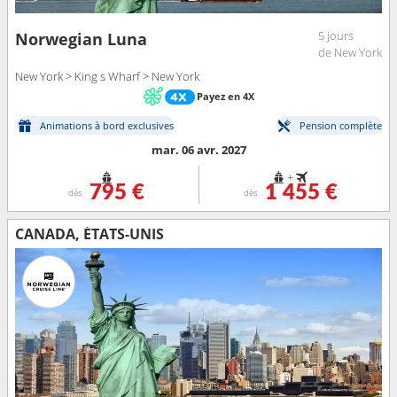
5 jours
Norwegian Luna
de New York
New York > King s Wharf > New York
Payez en 4X
Animations à bord exclusives
Pension complète
mar. 06 avr. 2027
+
795 €
1 455 €
dès
dès
CANADA, ÉTATS-UNIS