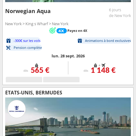
6 jours
Norwegian Aqua
de New York
New York > King s Wharf > New York
Payez en 4X
-300€ sur les vols
Animations à bord exclusives
Pension complète
lun. 28 sept. 2026
+
565 €
1 148 €
dès
dès
ÉTATS-UNIS, BERMUDES