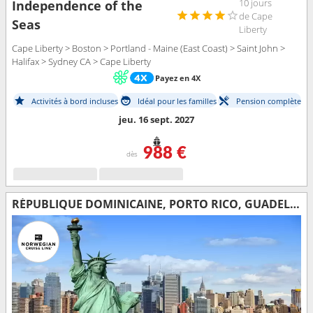
10 jours
Independence of the
de Cape
Seas
Liberty
Cape Liberty > Boston > Portland - Maine (East Coast) > Saint John >
Halifax > Sydney CA > Cape Liberty
Payez en 4X
Activités à bord incluses
Idéal pour les familles
Pension complète
jeu. 16 sept. 2027
988 €
dès
RÉPUBLIQUE DOMINICAINE, PORTO RICO, GUADELOUPE, TORTOLA, SAINT-MARTIN, SAINT-THOMAS, ÉTATS-UNIS