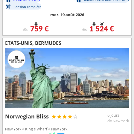
Pension complète
mer. 19 août 2026
+
759 €
1 524 €
dès
dès
ÉTATS-UNIS, BERMUDES
6 jours
Norwegian Bliss
de New York
New York > King s Wharf > New York