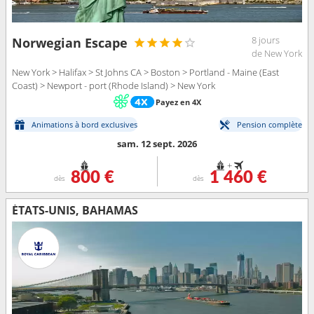
8 jours
Norwegian Escape
de New York
New York > Halifax > St Johns CA > Boston > Portland - Maine (East
Coast) > Newport - port (Rhode Island) > New York
Payez en 4X
Animations à bord exclusives
Pension complète
sam. 12 sept. 2026
+
800 €
1 460 €
dès
dès
ÉTATS-UNIS, BAHAMAS