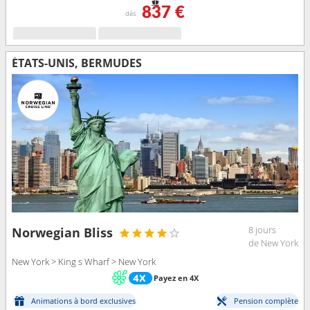
837 €
dès
ÉTATS-UNIS, BERMUDES
8 jours
Norwegian Bliss
de New York
New York > King s Wharf > New York
Payez en 4X
Animations à bord exclusives
Pension complète