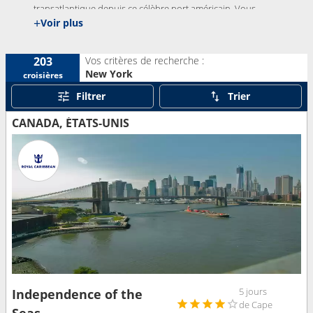
transatlantique depuis ce célèbre port américain. Vous
+
Voir plus
trouverez ici toutes les informations adéquates pour bien
commencer votre croisière au départ de New-York.
Vos critères de recherche :
203
New York
croisières
Filtrer
Trier
CANADA, ÉTATS-UNIS
5 jours
Independence of the
de Cape