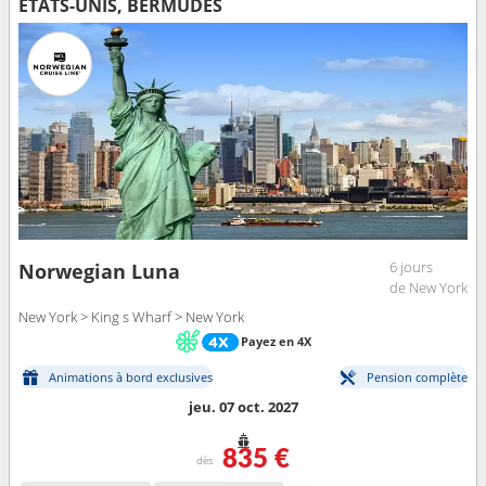
ÉTATS-UNIS, BERMUDES
6 jours
Norwegian Luna
de New York
New York > King s Wharf > New York
Payez en 4X
Animations à bord exclusives
Pension complète
jeu. 07 oct. 2027
835 €
dès