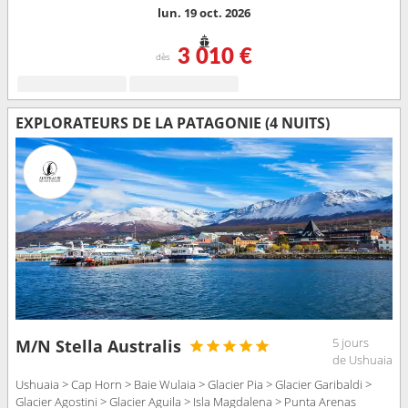
lun. 19 oct. 2026
3 010 €
dès
EXPLORATEURS DE LA PATAGONIE (4 NUITS)
5 jours
M/N Stella Australis
de Ushuaia
Ushuaia > Cap Horn > Baie Wulaia > Glacier Pia > Glacier Garibaldi >
Glacier Agostini > Glacier Aguila > Isla Magdalena > Punta Arenas