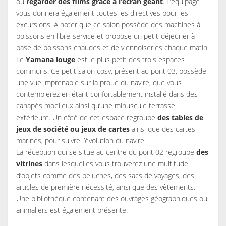
ou
regarder des films grâce à l’écran géant
. L’équipage
vous donnera également toutes les directives pour les
excursions. A noter que ce salon possède des machines à
boissons en libre-service et propose un petit-déjeuner à
base de boissons chaudes et de viennoiseries chaque matin.
Le
Yamana louge
est le plus petit des trois espaces
communs. Ce petit salon cosy, présent au pont 03, possède
une vue imprenable sur la proue du navire, que vous
contemplerez en étant confortablement installé dans des
canapés moelleux ainsi qu’une minuscule terrasse
extérieure. Un côté de cet espace regroupe
des tables de
jeux de société ou jeux de cartes
ainsi que des cartes
marines, pour suivre l’évolution du navire.
La réception qui se situe au centre du pont 02 regroupe
des
vitrines
dans lesquelles vous trouverez une multitude
d’objets comme des peluches, des sacs de voyages, des
articles de première nécessité, ainsi que des vêtements.
Une bibliothèque contenant des ouvrages géographiques ou
animaliers est également présente.