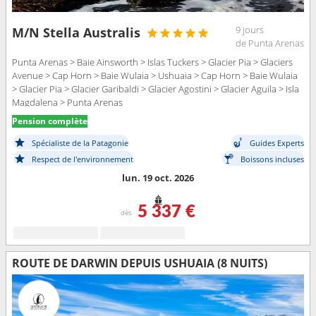
9 jours
M/N Stella Australis
de Punta Arenas
Punta Arenas > Baie Ainsworth > Islas Tuckers > Glacier Pia > Glaciers
Avenue > Cap Horn > Baie Wulaia > Ushuaia > Cap Horn > Baie Wulaia
> Glacier Pia > Glacier Garibaldi > Glacier Agostini > Glacier Aguila > Isla
Magdalena > Punta Arenas
Pension complète
Spécialiste de la Patagonie
Guides Experts
Respect de l'environnement
Boissons incluses
lun. 19 oct. 2026
5 337 €
dès
ROUTE DE DARWIN DEPUIS USHUAIA (8 NUITS)