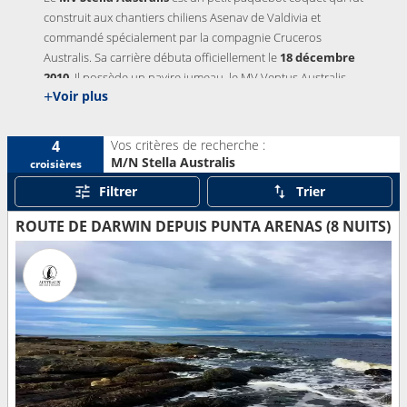
construit aux chantiers chiliens Asenav de Valdivia et
commandé spécialement par la compagnie Cruceros
Australis. Sa carrière débuta officiellement le
18 décembre
2010
. Il possède un navire jumeau, l
e MV Ventus Australis
,
+
Voir plus
qui le rejoint quasiment sept ans après.
Vos critères de recherche :
4
M/N Stella Australis
croisières
Filtrer
Trier
ROUTE DE DARWIN DEPUIS PUNTA ARENAS (8 NUITS)