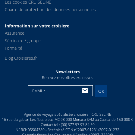
Les cookies CRUISELINE
Charte de protection des donnees personnelles
Information sur votre croisiere
Assurance
Séminaire / groupe
Formalité
Blog Croisieres.fr
Newsletters
Recevez nos offres exclusives
EMAIL*
OK
Agence de voyage spécialisée croisière - CRUISELINE
16 rue du gabian Les flots bleus MC 98 000 Monaco SAM au Capital de 150 000 €
Contact tel : (00) 377 97 97 84 50
N° RCI: 05S04380 - Récépissé CCIN n°2007-01231/2007-01232
Garantie financière Groupama N° police 4000717380/0