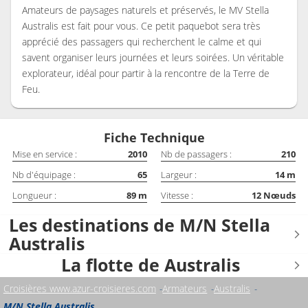
Amateurs de paysages naturels et préservés, le MV Stella
Australis est fait pour vous. Ce petit paquebot sera très
apprécié des passagers qui recherchent le calme et qui
savent organiser leurs journées et leurs soirées. Un véritable
explorateur, idéal pour partir à la rencontre de la Terre de
Feu.
Fiche Technique
Mise en service :
2010
Nb de passagers :
210
Nb d'équipage :
65
Largeur :
14
m
Longueur :
89
m
Vitesse :
12
Nœuds
Les destinations de M/N Stella
Australis
La flotte de Australis
Croisières www.azur-croisieres.com
Armateurs
Australis
M/N Stella Australis