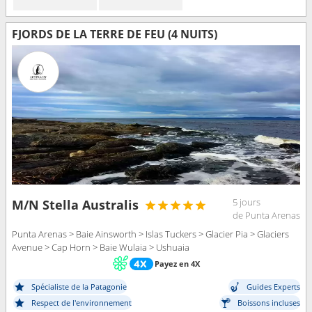
FJORDS DE LA TERRE DE FEU (4 NUITS)
5 jours
M/N Stella Australis
de Punta Arenas
Punta Arenas > Baie Ainsworth > Islas Tuckers > Glacier Pia > Glaciers
Avenue > Cap Horn > Baie Wulaia > Ushuaia
Payez en 4X
Spécialiste de la Patagonie
Guides Experts
Respect de l'environnement
Boissons incluses