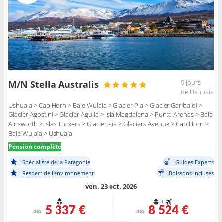
9 jours
M/N Stella Australis
de Ushuaia
Ushuaia > Cap Horn > Baie Wulaia > Glacier Pia > Glacier Garibaldi >
Glacier Agostini > Glacier Aguila > Isla Magdalena > Punta Arenas > Baie
Ainsworth > Islas Tuckers > Glacier Pia > Glaciers Avenue > Cap Horn >
Baie Wulaia > Ushuaia
Pension complète
Spécialiste de la Patagonie
Guides Experts
Respect de l'environnement
Boissons incluses
ven. 23 oct. 2026
+
5 337 €
8 524 €
dès
dès