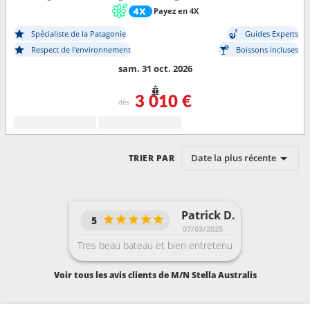
Payez en 4X
Spécialiste de la Patagonie
Guides Experts
Respect de l'environnement
Boissons incluses
sam. 31 oct. 2026
3 010 €
dès
Date la plus récente
TRIER PAR
Patrick D.
5
07/03/2025
Tres beau bateau et bien entretenu
Voir tous les avis clients de M/N Stella Australis