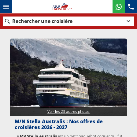
Rechercher une croisière
Nos destinations
Mois de départ
Ports
Compagnies
Rechercher
Voir les 23 autres photos
M/N Stella Australis : Nos offres de
croisières 2026 - 2027
Le
MV Stella Australis
est un petit paquebot coquet qui fut