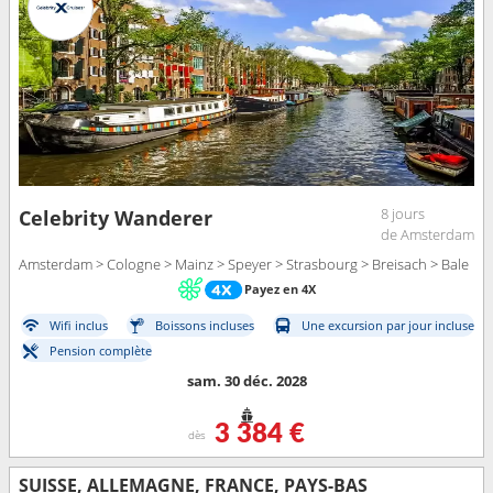
8 jours
Celebrity Wanderer
de Amsterdam
Amsterdam > Cologne > Mainz > Speyer > Strasbourg > Breisach > Bale
Payez en 4X
Wifi inclus
Boissons incluses
Une excursion par jour incluse
Pension complète
sam. 30 déc. 2028
3 384 €
dès
SUISSE, ALLEMAGNE, FRANCE, PAYS-BAS