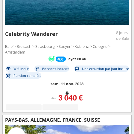
8 jours
Celebrity Wanderer
de Bale
Bale > Breisach > Strasbourg > Speyer > Koblenz > Cologne >
Amsterdam
Payez en 4X
Wifi inclus
Boissons incluses
Une excursion par jour incluse
Pension complète
sam. 11 nov. 2028
3 040 €
dès
PAYS-BAS, ALLEMAGNE, FRANCE, SUISSE