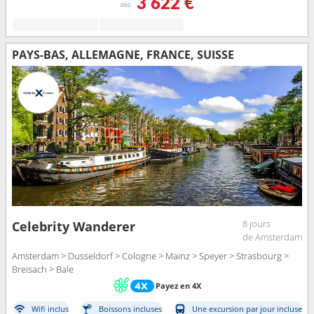
3 622 €
dès
PAYS-BAS, ALLEMAGNE, FRANCE, SUISSE
8 jours
Celebrity Wanderer
de Amsterdam
Amsterdam > Dusseldorf > Cologne > Mainz > Speyer > Strasbourg >
Breisach > Bale
Payez en 4X
Wifi inclus
Boissons incluses
Une excursion par jour incluse