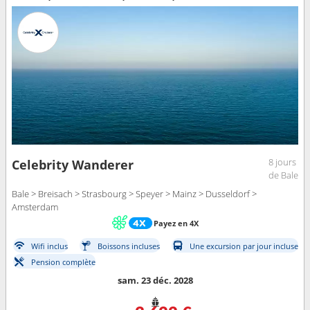
8 jours
Celebrity Wanderer
de Bale
Bale > Breisach > Strasbourg > Speyer > Mainz > Dusseldorf >
Amsterdam
Payez en 4X
Wifi inclus
Boissons incluses
Une excursion par jour incluse
Pension complète
sam. 23 déc. 2028