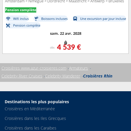
Amsterdam > Nimegue > Dordrecht > Maastricht > Antwerp > Bruxelles
Pension complète
Wifi inclus
Boissons incluses
Une excursion par jour incluse
Pension complète
sam. 22 avr. 2028
4 539 €
dès
Croisières www.azur-croisieres.com
Armateurs
Celebrity River Cruises
Celebrity Wanderer
Croisières Rhin
Destinations les plus populaires
Croisières en Méditerranée
Croisières dans les Iles Grecques
Croisières dans les Caraibes