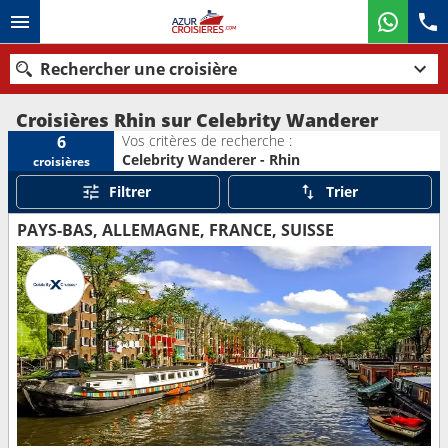
Rechercher une croisière
Croisières Rhin sur Celebrity Wanderer
Vos critères de recherche :
6
Celebrity Wanderer - Rhin
croisières
Nos destinations
Filtrer
Trier
Mois de départ
PAYS-BAS, ALLEMAGNE, FRANCE, SUISSE
Ports
Compagnies
Rechercher