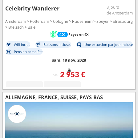
8 jours
Celebrity Wanderer
de Amsterdam
Amsterdam > Rotterdam > Cologne > Rudesheim > Speyer > Strasbourg
> Breisach > Bale
Payez en 4X
Wifi inclus
Boissons incluses
Une excursion par jour incluse
Pension complète
sam. 18 nov. 2028
2 953 €
dès
ALLEMAGNE, FRANCE, SUISSE, PAYS-BAS