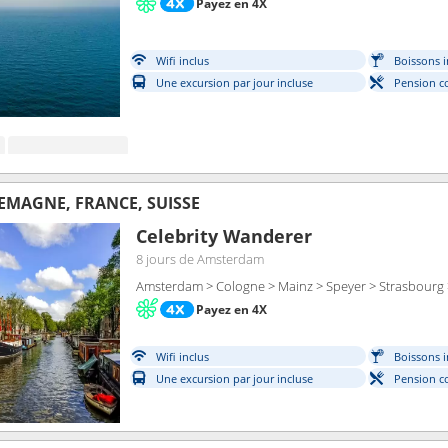
Payez en 4X
Wifi inclus
Boissons i
Une excursion par jour incluse
Pension c
LEMAGNE, FRANCE, SUISSE
Celebrity Wanderer
8 jours
de Amsterdam
Amsterdam > Cologne > Mainz > Speyer > Strasbourg >
Payez en 4X
Wifi inclus
Boissons i
Une excursion par jour incluse
Pension c