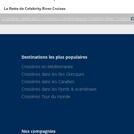
La flotte de Celebrity River Cruises
Croisières www.azur-croisieres.com
Armateurs
Celebrity River Cruises
C
Destinations les plus populaires
Croisières en Méditerranée
Croisières dans les Iles Grecques
Croisières dans les Caraibes
Croisières dans les Fjords & scandinavie
Croisières Tour du monde
Nos compagnies