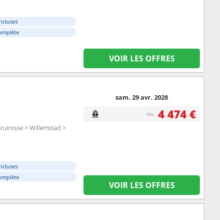
ncluses
omplète
VOIR LES OFFRES
sam. 29 avr. 2028
4 474 €
dès
ruinisse > Willemstad >
ncluses
omplète
VOIR LES OFFRES