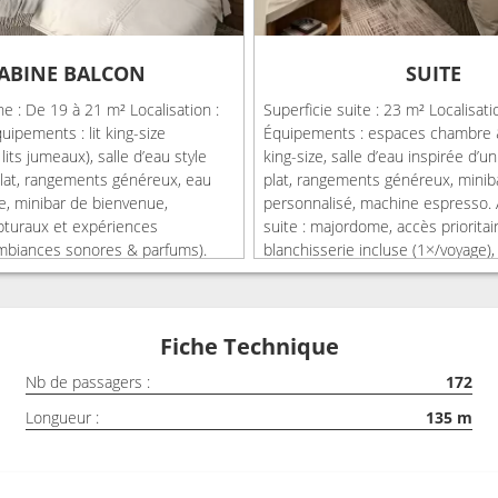
ABINE BALCON
SUITE
ne : De 19 à 21 m² Localisation :
Superficie suite : 23 m² Localisati
uipements : lit king-size
Équipements : espaces chambre & 
lits jumeaux), salle d’eau style
king-size, salle d’eau inspirée d’u
plat, rangements généreux, eau
plat, rangements généreux, minib
ne, minibar de bienvenue,
personnalisé, machine espresso.
lpturaux et expériences
suite : majordome, accès prioritair
ambiances sonores & parfums).
blanchisserie incluse (1×/voyage)
e : petit-déjeuner, déjeuner et
restauration spécialisée exclusive
s divers restaurants, forfait
thé de spécialité, priorité pour l
c, minibar & snacks offerts à
les restaurants de spécialités, for
Fiche Technique
t-déjeuner continental en cabine
Premium, minibar personnalisé &
om service dédié (payant),
hour réservé aux suites, service 
Nb de passagers :
172
en & service du soir, assistance
(petit-déjeuner, déjeuner, dîner) e
vant & pendant le voyage, sèche-
delights ».
Longueur :
135
m
m, peignoirs & chaussons.