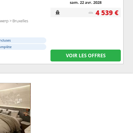
sam. 22 avr. 2028
4 539 €
dès
werp > Bruxelles
ncluses
omplète
VOIR LES OFFRES