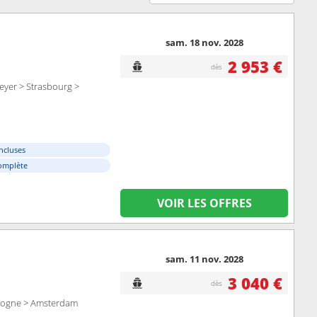
sam. 18 nov. 2028
2 953 €
dès
yer > Strasbourg >
ncluses
omplète
VOIR LES OFFRES
sam. 11 nov. 2028
3 040 €
dès
ologne > Amsterdam