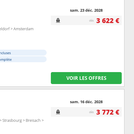
sam. 23 déc. 2028
3 622 €
dès
seldorf > Amsterdam
ncluses
omplète
VOIR LES OFFRES
sam. 16 déc. 2028
3 772 €
dès
 Strasbourg > Breisach >