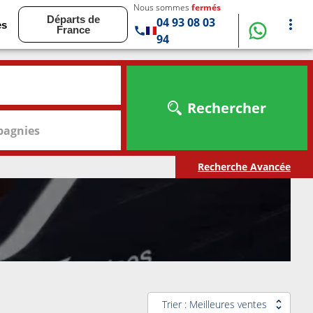
Nous sommes
fermés
Départs de
04 93 08 03
es
France
94
Rechercher
agnies
Recherche Avancée
Trier : Meilleures ventes