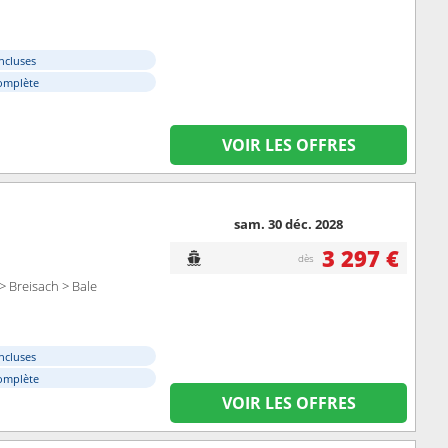
ncluses
omplète
VOIR LES OFFRES
sam. 30 déc. 2028
3 297 €
dès
 Breisach > Bale
ncluses
omplète
VOIR LES OFFRES