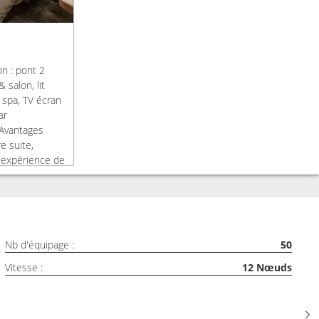
on : pont 2
salon, lit
n spa, TV écran
ar
 Avantages
e suite,
, expérience de
, service café &
es excursions &
fait boissons
 snacks, happy
repas en suite
Nb d'équipage :
50
t « daily
Vitesse :
12
Nœuds