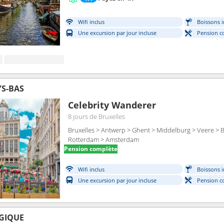
Wifi inclus
Boissons i
Une excursion par jour incluse
Pension c
YS-BAS
Celebrity Wanderer
8 jours
de Bruxelles
Bruxelles > Antwerp > Ghent > Middelburg > Veere > B
Rotterdam > Amsterdam
Pension complète
Wifi inclus
Boissons i
Une excursion par jour incluse
Pension c
LGIQUE