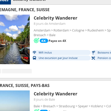
LEMAGNE, FRANCE, SUISSE
Celebrity Wanderer
8 jours
de Amsterdam
Amsterdam > Rotterdam > Cologne > Rudesheim > Spe
Breisach > Bale
Payez en 4X
Wifi inclus
Boissons i
Une excursion par jour incluse
Pension c
RANCE, SUISSE, PAYS-BAS
Celebrity Wanderer
8 jours
de Bale
Bale > Breisach > Strasbourg > Speyer > Koblenz > C