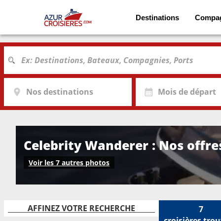
Destinations
Compa
Nos destinations
Mois de départ
Celebrity Wanderer : Nos offres
Voir les 7 autres photos
AFFINEZ VOTRE RECHERCHE
7
croisières
trou