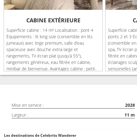
CABINE EXTÉRIEURE
C
Superficie cabine : 14 m² Localisation : pont 4
Superficie cabi
Équipements : lit king-size (convertible en lits
ponts 2 et 3 Éq
jumeaux) avec linge premium, salle d’eau
(convertible en 
spacieuse avec douche extra-large et
spa, TV écran 
rangements, TV écran plat (jusqu’à 55″),
filtrée en cabi
rangements généreux, eau filtrée en cabine,
éclairages scu
minibar de bienvenue. Avantages cabine : petit-
sensorielles (
déjeuner, déjeuner et dîner inclus dans divers
Avantages cabin
restaurants, forfait boissons Classic, petit-
dîner inclus dan
déjeuner continental en cabine offert, menu
boissons Classi
room service dédié (payant), ménage quotidien
l’arrivée, peti
& service du soir, assistance conciergerie avant
offert, menu ro
Mise en service :
2028
& pendant le voyage, peignoirs & chaussons,
ménage quotidi
sèche-cheveux premium.
conciergerie a
Largeur :
11
m
cheveux premiu
Les destinations de Celebrity Wanderer