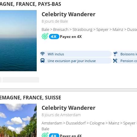
MAGNE, FRANCE, PAYS-BAS
Celebrity Wanderer
8 jours
de Bale
Bale > Breisach > Strasbourg > Speyer > Mainz > Dus
Payez en 4X
Wifi inclus
Boissons i
Une excursion par jour incluse
Pension c
LEMAGNE, FRANCE, SUISSE
Celebrity Wanderer
8 jours
de Amsterdam
Amsterdam > Dusseldorf > Cologne > Mainz > Speyer >
Bale
Payez en 4X