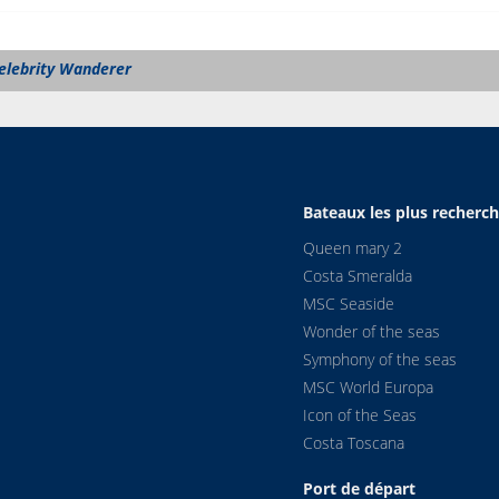
elebrity Wanderer
Bateaux les plus recherc
Queen mary 2
Costa Smeralda
MSC Seaside
Wonder of the seas
Symphony of the seas
MSC World Europa
Icon of the Seas
Costa Toscana
Port de départ