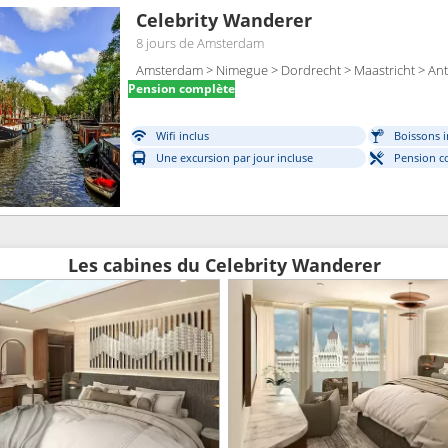
Celebrity Wanderer
8 jours
de Amsterdam
Amsterdam > Nimegue > Dordrecht > Maastricht > Ant
Pension complète
Wifi inclus
Boissons i
Une excursion par jour incluse
Pension c
Les cabines du Celebrity Wanderer