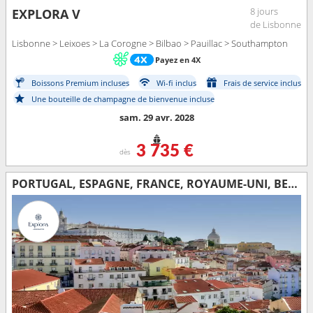
8 jours
EXPLORA V
de Lisbonne
Lisbonne > Leixoes > La Corogne > Bilbao > Pauillac > Southampton
Payez en 4X
Boissons Premium incluses
Wi-fi inclus
Frais de service inclus
Une bouteille de champagne de bienvenue incluse
sam. 29 avr. 2028
3 735 €
dès
PORTUGAL, ESPAGNE, FRANCE, ROYAUME-UNI, BELGIQUE, PAYS-BAS, ALLEMAGNE, DANEMARK