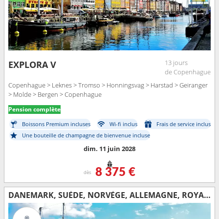
13 jours
EXPLORA V
de Copenhague
Copenhague > Leknes > Tromso > Honningsvag > Harstad > Geiranger
> Molde > Bergen > Copenhague
Pension complète
Boissons Premium incluses
Wi-fi inclus
Frais de service inclus
Une bouteille de champagne de bienvenue incluse
dim. 11 juin 2028
8 375 €
dès
DANEMARK, SUÈDE, NORVÈGE, ALLEMAGNE, ROYAUME-UNI