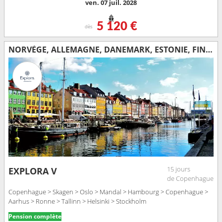
ven. 07 juil. 2028
5 120 €
dès
NORVÈGE, ALLEMAGNE, DANEMARK, ESTONIE, FINLANDE, SUÈDE
15 jours
EXPLORA V
de Copenhague
Copenhague > Skagen > Oslo > Mandal > Hambourg > Copenhague >
Aarhus > Ronne > Tallinn > Helsinki > Stockholm
Pension complète