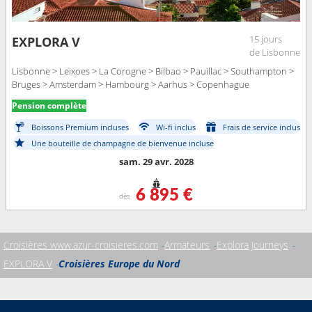
15 jours
EXPLORA V
de Lisbonne
Lisbonne > Leixoes > La Corogne > Bilbao > Pauillac > Southampton >
Bruges > Amsterdam > Hambourg > Aarhus > Copenhague
Pension complète
Boissons Premium incluses
Wi-fi inclus
Frais de service inclus
Une bouteille de champagne de bienvenue incluse
sam. 29 avr. 2028
6 895 €
dès
Croisières www.azur-croisieres.com
Armateurs
Explora Journeys
EXPLORA V
Croisières Europe du Nord