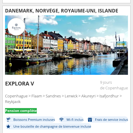
DANEMARK, NORVÈGE, ROYAUME-UNI, ISLANDE
9 jours
EXPLORA V
de Copenhague
Copenhague > Flaam > Sandnes > Lerwick > Akureyri > Isafjordhur >
Reykjavik
Pension complète
Boissons Premium incluses
Wi-fi inclus
Frais de service inclus
Une bouteille de champagne de bienvenue incluse