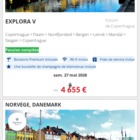
9 jours
EXPLORA V
de Copenhague
Copenhague > Flaam > Nordfjordeid > Bergen > Leirvik > Mandal >
Skagen > Copenhague
Pension complète
Boissons Premium incluses
Wi-fi inclus
Frais de service inclus
Une bouteille de champagne de bienvenue incluse
sam. 27 mai 2028
4 655 €
dès
NORVÈGE, DANEMARK