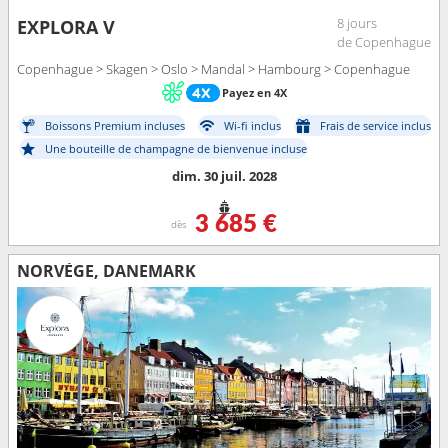
8 jours
EXPLORA V
de Copenhague
Copenhague > Skagen > Oslo > Mandal > Hambourg > Copenhague
Payez en 4X
Boissons Premium incluses
Wi-fi inclus
Frais de service inclus
Une bouteille de champagne de bienvenue incluse
dim. 30 juil. 2028
3 685 €
dès
NORVÈGE, DANEMARK