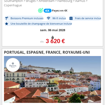
Southampton > Bruges > Amsterdam > Hambourg > Aarhus >
Copenhague
Payez en 4X
Boissons Premium incluses
Wi-fi inclus
Frais de service inclus
Une bouteille de champagne de bienvenue incluse
sam. 06 mai 2028
3 620 €
dès
PORTUGAL, ESPAGNE, FRANCE, ROYAUME-UNI