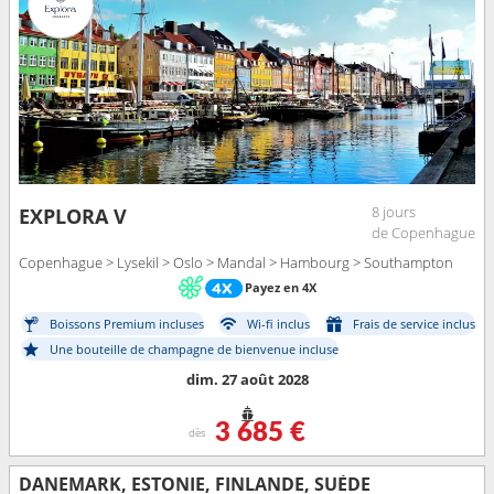
8 jours
EXPLORA V
de Copenhague
Copenhague > Lysekil > Oslo > Mandal > Hambourg > Southampton
Payez en 4X
Boissons Premium incluses
Wi-fi inclus
Frais de service inclus
Une bouteille de champagne de bienvenue incluse
dim. 27 août 2028
3 685 €
dès
DANEMARK, ESTONIE, FINLANDE, SUÈDE