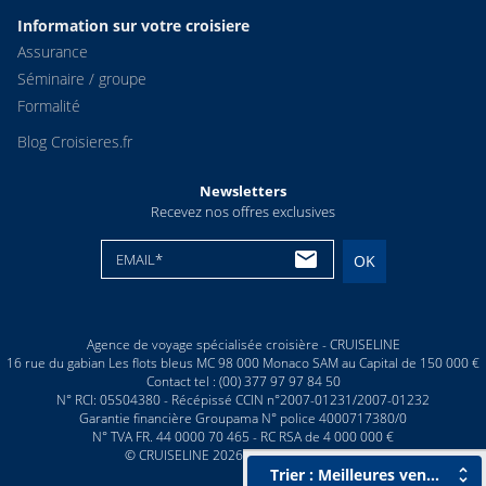
Information sur votre croisiere
Assurance
Séminaire / groupe
Formalité
Blog Croisieres.fr
Newsletters
Recevez nos offres exclusives
EMAIL*
OK
Agence de voyage spécialisée croisière - CRUISELINE
16 rue du gabian Les flots bleus MC 98 000 Monaco SAM au Capital de 150 000 €
Contact tel : (00) 377 97 97 84 50
N° RCI: 05S04380 - Récépissé CCIN n°2007-01231/2007-01232
Garantie financière Groupama N° police 4000717380/0
N° TVA FR. 44 0000 70 465 - RC RSA de 4 000 000 €
© CRUISELINE 2026 - all rights reserved
Trier : Meilleures ventes