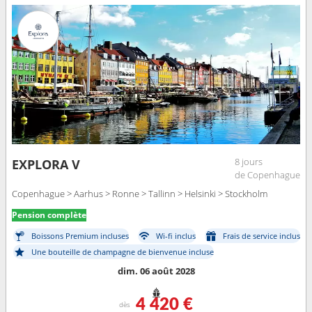
8 jours
EXPLORA V
de Copenhague
Copenhague > Aarhus > Ronne > Tallinn > Helsinki > Stockholm
Pension complète
Boissons Premium incluses
Wi-fi inclus
Frais de service inclus
Une bouteille de champagne de bienvenue incluse
dim. 06 août 2028
4 420 €
dès