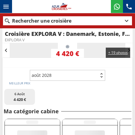
Rechercher une croisière
Croisière EXPLORA V : Danemark, Estonie, Finlande, Suède au départ de Copenhague
Nos destinations
EXPLORA V
Mois de départ
4 420 €
+ 19 photos
Ports
Compagnies
août 2028
Rechercher
MEILLEUR PRIX
6 Août
4 420 €
Ma catégorie cabine