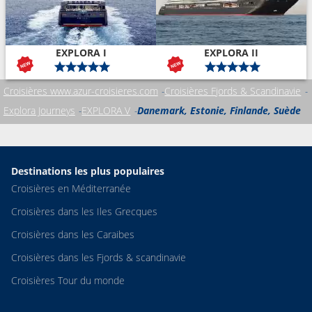
EXPLORA I
EXPLORA II
Croisières www.azur-croisieres.com
Croisières Fjords & Scandinavie
Explora Journeys
EXPLORA V
Danemark, Estonie, Finlande, Suède
Destinations les plus populaires
Croisières en Méditerranée
Croisières dans les Iles Grecques
Croisières dans les Caraibes
Croisières dans les Fjords & scandinavie
Croisières Tour du monde