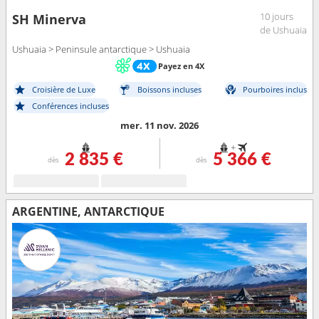
10 jours
SH Minerva
de Ushuaia
Ushuaia > Peninsule antarctique > Ushuaia
Payez en 4X
Croisière de Luxe
Boissons incluses
Pourboires inclus
Conférences incluses
mer. 11 nov. 2026
+
2 835 €
5 366 €
dès
dès
ARGENTINE, ANTARCTIQUE