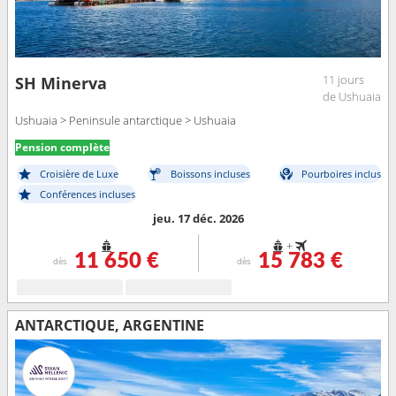
11 jours
SH Minerva
de Ushuaia
Ushuaia > Peninsule antarctique > Ushuaia
Pension complète
Croisière de Luxe
Boissons incluses
Pourboires inclus
Conférences incluses
jeu. 17 déc. 2026
+
11 650 €
15 783 €
dès
dès
ANTARCTIQUE, ARGENTINE