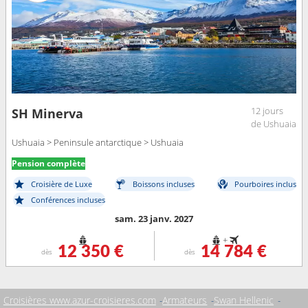
12 jours
SH Minerva
de Ushuaia
Ushuaia > Peninsule antarctique > Ushuaia
Pension complète
Croisière de Luxe
Boissons incluses
Pourboires inclus
Conférences incluses
sam. 23 janv. 2027
+
12 350 €
14 784 €
dès
dès
Croisières www.azur-croisieres.com
Armateurs
Swan Hellenic