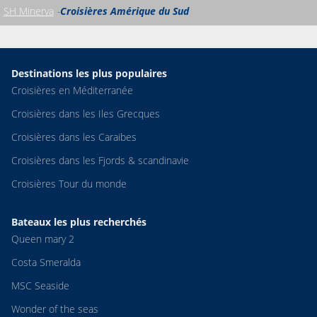
SH Minerva
Croisières Amérique du Sud
Destinations les plus populaires
Croisières en Méditerranée
Croisières dans les Iles Grecques
Croisières dans les Caraibes
Croisières dans les Fjords & scandinavie
Croisières Tour du monde
Bateaux les plus recherchés
Queen mary 2
Costa Smeralda
MSC Seaside
Wonder of the seas