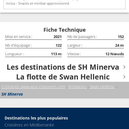
inclus - Snacks et minibar approvisionné
Fiche Technique
Mise en service :
2021
Nb de passagers :
152
Nb d'équipage :
122
Largeur :
24
m
Longueur :
113
m
Vitesse :
12
Nœuds
Les destinations de SH Minerva
La flotte de Swan Hellenic
Croisières www.azur-croisieres.com
Armateurs
Swan Hellenic
SH Minerva
Destinations les plus populaires
Croisières en Méditerranée