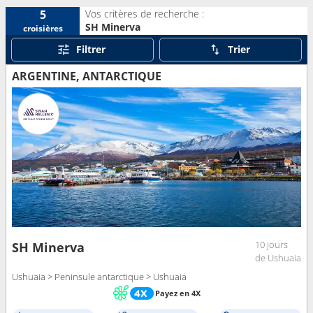
Vos critères de recherche :
5
SH Minerva
croisières
Filtrer
Trier
ARGENTINE, ANTARCTIQUE
10 jours
SH Minerva
de Ushuaia
Ushuaia > Peninsule antarctique > Ushuaia
Payez en 4X