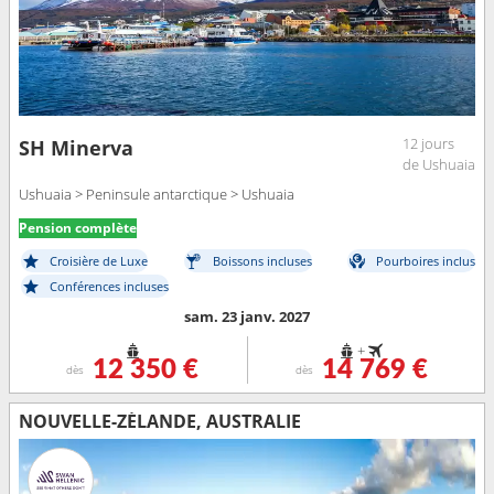
12 jours
SH Minerva
de Ushuaia
Ushuaia > Peninsule antarctique > Ushuaia
Pension complète
Croisière de Luxe
Boissons incluses
Pourboires inclus
Conférences incluses
sam. 23 janv. 2027
+
12 350 €
14 769 €
dès
dès
NOUVELLE-ZÉLANDE, AUSTRALIE