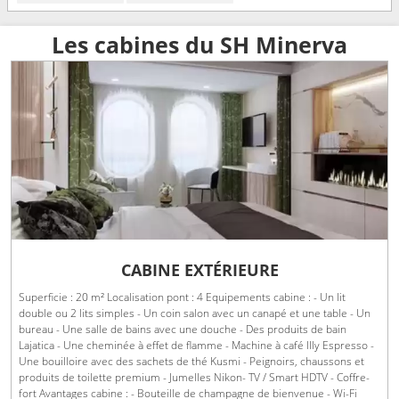
Les cabines du SH Minerva
CABINE EXTÉRIEURE
Superficie : 20 m² Localisation pont : 4 Equipements cabine : - Un lit
double ou 2 lits simples - Un coin salon avec un canapé et une table - Un
bureau - Une salle de bains avec une douche - Des produits de bain
Lajatica - Une cheminée à effet de flamme - Machine à café Illy Espresso -
Une bouilloire avec des sachets de thé Kusmi - Peignoirs, chaussons et
produits de toilette premium - Jumelles Nikon- TV / Smart HDTV - Coffre-
fort Avantages cabine : - Bouteille de champagne de bienvenue - Wi-Fi