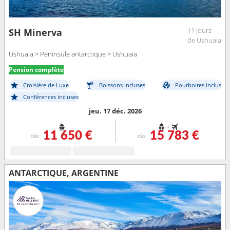
11 jours
SH Minerva
de Ushuaia
Ushuaia > Peninsule antarctique > Ushuaia
Pension complète
Croisière de Luxe
Boissons incluses
Pourboires inclus
Conférences incluses
jeu. 17 déc. 2026
+
11 650 €
15 783 €
dès
dès
ANTARCTIQUE, ARGENTINE