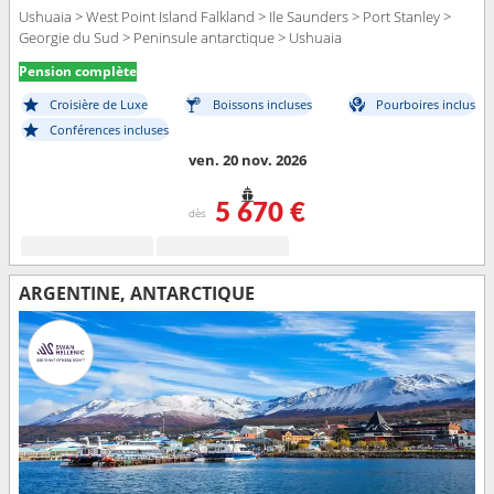
Ushuaia > West Point Island Falkland > Ile Saunders > Port Stanley >
Georgie du Sud > Peninsule antarctique > Ushuaia
Pension complète
Croisière de Luxe
Boissons incluses
Pourboires inclus
Conférences incluses
ven. 20 nov. 2026
5 670 €
dès
ARGENTINE, ANTARCTIQUE