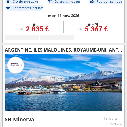
Croisière de Luxe
Boissons incluses
Pourboires inclus
Conférences incluses
mer. 11 nov. 2026
+
2 835 €
5 367 €
dès
dès
ARGENTINE, ÎLES MALOUINES, ROYAUME-UNI, ANTARCTIQUE
19 jours
SH Minerva
de Ushuaia