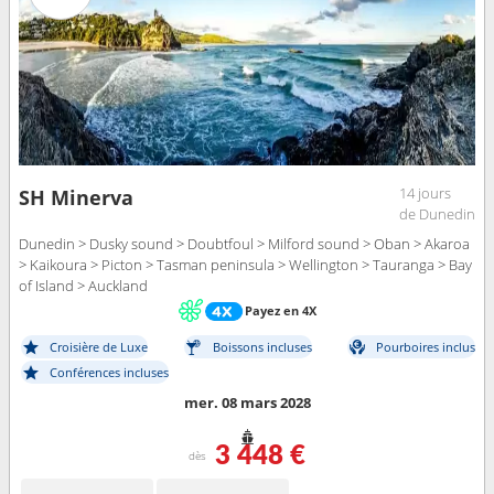
14 jours
SH Minerva
de Dunedin
Dunedin > Dusky sound > Doubtfoul > Milford sound > Oban > Akaroa
> Kaikoura > Picton > Tasman peninsula > Wellington > Tauranga > Bay
of Island > Auckland
Payez en 4X
Croisière de Luxe
Boissons incluses
Pourboires inclus
Conférences incluses
mer. 08 mars 2028
3 448 €
dès