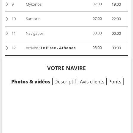
9
Mykonos
07:00
19:00
10
Santorin
07:00
22:00
11
Navigation
00:00
00:00
12
Arrivée :
Le Piree - Athenes
05:00
00:00
VOTRE NAVIRE
Photos & vidéos
Descriptif
Avis clients
Ponts
Cab