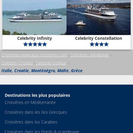
Celebrity Infinity
Celebrity Constellation
Croisières www.azur-croisieres.com
Croisières Adriatique
Celebrity Cruises
Celebrity Eclipse
Italie, Croatie, Monténégro, Malte, Grèce
Destinations les plus populaires
Croisières en Méditerranée
Croisières dans les Iles Grecques
Croisières dans les Caraibes
Croisières dans les Fjords & scandinavie