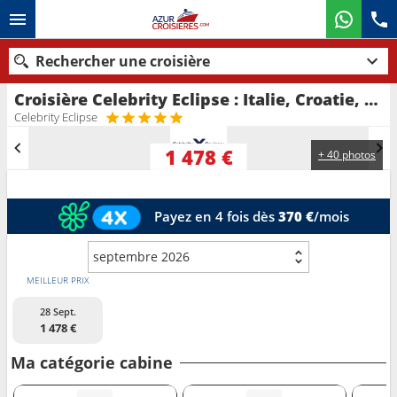
Rechercher une croisière
Croisière Celebrity Eclipse : Italie, Croatie, Monténégro, Malte, Grèce au départ de Ravenne
Nos destinations
Celebrity Eclipse
Mois de départ
1 478 €
+ 40 photos
Ports
Compagnies
Payez en 4 fois dès
370 €
/mois
Rechercher
septembre 2026
MEILLEUR PRIX
28 Sept.
1 478 €
Ma catégorie cabine