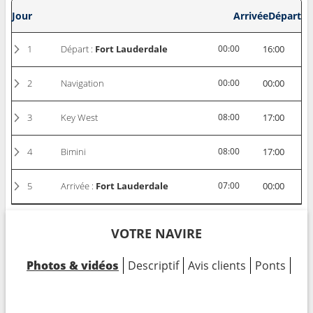
Jour
Arrivée
Départ
1
Départ :
Fort Lauderdale
00:00
16:00
2
Navigation
00:00
00:00
3
Key West
08:00
17:00
4
Bimini
08:00
17:00
5
Arrivée :
Fort Lauderdale
07:00
00:00
VOTRE NAVIRE
Photos & vidéos
Descriptif
Avis clients
Ponts
Cab