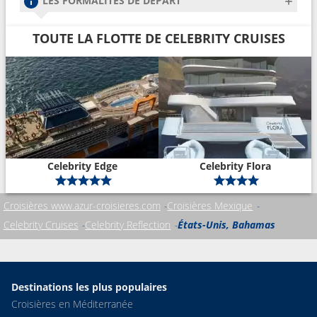
LES FORMALITÉS DE DÉPART
TOUTE LA FLOTTE DE CELEBRITY CRUISES
Celebrity Edge
Celebrity Flora
Croisières www.azur-croisieres.com
Croisières Mexique
Celebrity Cruises
Celebrity Reflection
États-Unis, Bahamas
Destinations les plus populaires
Croisières en Méditerranée