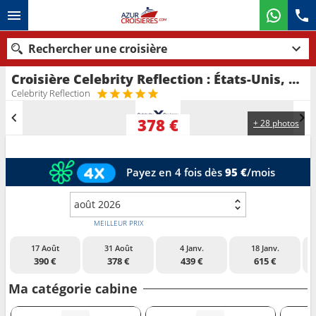
Rechercher une croisière
Croisière Celebrity Reflection : États-Unis, Bahamas au départ de Fort Lauderdale
Nos destinations
Celebrity Reflection
Mois de départ
378 €
+ 28 photos
Ports
Compagnies
Payez en 4 fois dès
95 €
/mois
Rechercher
août 2026
MEILLEUR PRIX
17 Août
31 Août
4 Janv.
18 Janv.
390 €
378 €
439 €
615 €
Ma catégorie cabine