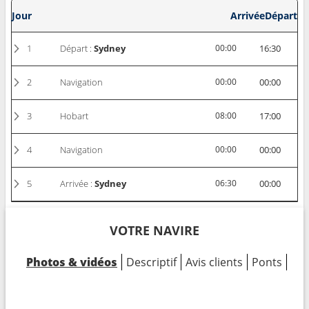
Jour
Arrivée
Départ
1
Départ :
Sydney
00:00
16:30
2
Navigation
00:00
00:00
3
Hobart
08:00
17:00
4
Navigation
00:00
00:00
5
Arrivée :
Sydney
06:30
00:00
VOTRE NAVIRE
Photos & vidéos
Descriptif
Avis clients
Ponts
Cab