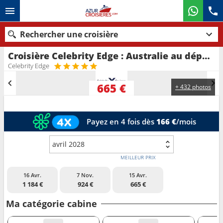
Rechercher une croisière
Croisière Celebrity Edge : Australie au départ de Sydney
Nos destinations
Celebrity Edge
Mois de départ
665 €
+ 432 photos
Ports
Compagnies
Payez en 4 fois dès
166 €
/mois
Rechercher
avril 2028
MEILLEUR PRIX
16 Avr.
7 Nov.
15 Avr.
1 184 €
924 €
665 €
Ma catégorie cabine