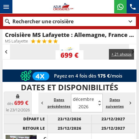
Rechercher une croisière
Croisière MS Lafayette : Allemagne, France au départ de Strasbourg
Nos destinations
MS Lafayette
Mois de départ
699 €
+ 21 photos
Ports
Compagnies
Payez en 4 fois dès
175 €
/mois
Rechercher
DATES ET DISPONIBILITÉS
décembre
Dates
Dates
699 €
dès
précédentes
2026
suivantes
le 23/12/2026
DÉPART LE
23/12/2026
23/12/2027
RETOUR LE
25/12/2026
25/12/2027
Cabine