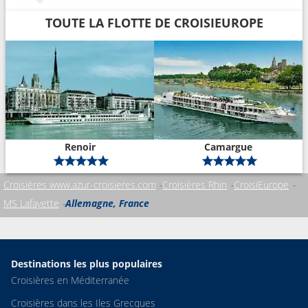
TOUTE LA FLOTTE DE CROISIEUROPE
Renoir
Camargue
Croisières www.azur-croisieres.com
Croisières Rhin
CroisiEurope
MS Lafayette
Allemagne, France
Destinations les plus populaires
Croisières en Méditerranée
Croisières dans les Iles Grecques