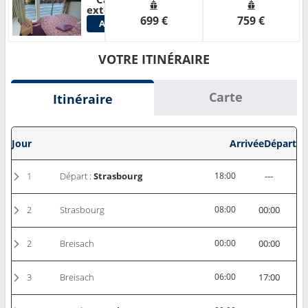
Voir
extérieure
699 €
759 €
Autres
Cabines
VOTRE ITINÉRAIRE
Carte
Itinéraire
Jour
Arrivée
Départ
1
Départ :
Strasbourg
18:00
---
2
Strasbourg
08:00
00:00
2
Breisach
00:00
00:00
3
Breisach
06:00
17:00