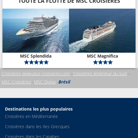
TOUTE LA FLOTTE DE MSC CROISIÈRES
MSC Splendida
MSC Magnifica
Croisières www.azur-croisieres.com
Croisières Amérique du Sud
MSC Croisières
MSC Divina
Brésil
Destinations les plus populaires
Croisières en Méditerranée
Croisières dans les Iles Grecques
Croisières dans les Caraibes