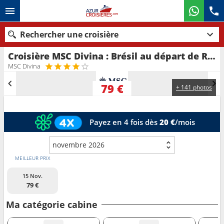
Rechercher une croisière
Croisière MSC Divina : Brésil au départ de Rio de Janeiro
Nos destinations
MSC Divina
Mois de départ
79 €
+ 141 photos
Ports
Compagnies
Payez en 4 fois dès
20 €
/mois
Rechercher
novembre 2026
MEILLEUR PRIX
15 Nov.
79 €
Ma catégorie cabine