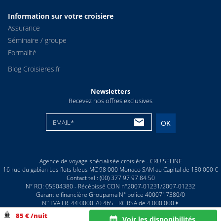
Information sur votre croisiere
Assurance
Séminaire / groupe
Formalité
Blog Croisieres.fr
Newsletters
Recevez nos offres exclusives
EMAIL*
OK
Agence de voyage spécialisée croisière - CRUISELINE
16 rue du gabian Les flots bleus MC 98 000 Monaco SAM au Capital de 150 000 €
Contact tel : (00) 377 97 97 84 50
N° RCI: 05S04380 - Récépissé CCIN n°2007-01231/2007-01232
Garantie financière Groupama N° police 4000717380/0
N° TVA FR. 44 0000 70 465 - RC RSA de 4 000 000 €
© CRUISELINE 2026 - all rights reserved
85 € /nuit
Voir les disponibilités