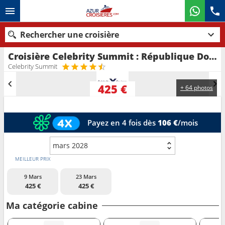
Rechercher une croisière
Croisière Celebrity Summit : République Dominicaine, Îles Turques-et-Caïques, États-Unis au départ de Fort Lauderdale
Nos destinations
Celebrity Summit
Mois de départ
425 €
+ 64 photos
Ports
Compagnies
Payez en 4 fois dès
106 €
/mois
Rechercher
mars 2028
MEILLEUR PRIX
9 Mars
23 Mars
425 €
425 €
Ma catégorie cabine