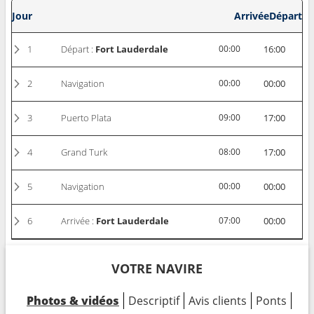
Jour
Arrivée
Départ
1
Départ :
Fort Lauderdale
00:00
16:00
2
Navigation
00:00
00:00
3
Puerto Plata
09:00
17:00
4
Grand Turk
08:00
17:00
5
Navigation
00:00
00:00
6
Arrivée :
Fort Lauderdale
07:00
00:00
VOTRE NAVIRE
Photos & vidéos
Descriptif
Avis clients
Ponts
Cab