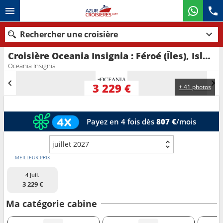
Rechercher une croisière
Croisière Oceania Insignia : Féroé (Îles), Islande au départ de Reykjavik
Nos destinations
Oceania Insignia
Mois de départ
3 229 €
+ 41 photos
Ports
Compagnies
Payez en 4 fois dès
807 €
/mois
Rechercher
juillet 2027
MEILLEUR PRIX
4 Juil.
3 229 €
Ma catégorie cabine