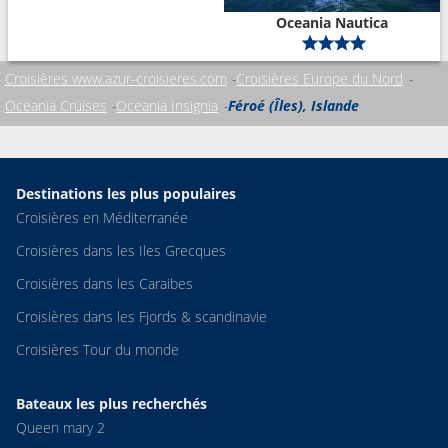
Oceania Nautica
Croisières www.azur-croisieres.com
Croisières Europe du Nord
Oceania Cruises
Oceania Insignia
Féroé (Îles), Islande
Destinations les plus populaires
Croisières en Méditerranée
Croisières dans les Iles Grecques
Croisières dans les Caraibes
Croisières dans les Fjords & scandinavie
Croisières Tour du monde
Bateaux les plus recherchés
Queen mary 2