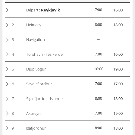
1
Départ :
Reykjavik
7:00
16:00
2
Heimaey
8:00
18:00
3
Navigation
---
---
4
Torshavn - Iles Feroe
7:00
16:00
5
Djupivogur
10:00
19:00
6
Seydisfjordhur
7:00
17:00
7
Siglufjordur - Islande
8:00
18:00
8
Akureyri
7:00
19:00
9
Isafjordhur
8:00
18:00