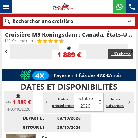
Rechercher une croisière
Croisière MS Koningsdam : Canada, États-Unis au départ de Vancouver
Nos destinations
MS Koningsdam
Mois de départ
1 889 €
+ 60 photos
Ports
Compagnies
Payez en 4 fois dès
472 €
/mois
Rechercher
DATES ET DISPONIBILITÉS
octobre
Dates
Dates
1 889 €
dès
précédentes
2026
suivantes
le 03/10/2026
DÉPART LE
03/10/2026
RETOUR LE
20/10/2026
Cabine