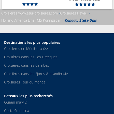
Croisières www.azur-croisieres.com
Croisières Hawaii
Holland America Line
MS Koningsdam
Canada, États-Unis
Destinations les plus populaires
Croisières en Méditerranée
Croisières dans les Iles Grecques
Croisières dans les Caraibes
Croisières dans les Fjords & scandinavie
Croisières Tour du monde
Bateaux les plus recherchés
Queen mary 2
Costa Smeralda