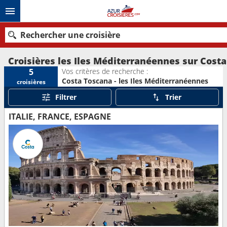
Rechercher une croisière
Croisières les Iles Méditerranéennes sur Cost
Vos critères de recherche :
5
Costa Toscana - les Iles Méditerranéennes
croisières
Nos destinations
Filtrer
Trier
Mois de départ
ITALIE, FRANCE, ESPAGNE
Ports
Compagnies
Rechercher