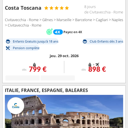
8 jours
Costa Toscana
de Civitavecchia - Rome
Civitavecchia - Rome > Gênes > Marseille > Barcelone > Cagliari > Naples
> Civitavecchia - Rome
Payez en 4X
Enfants Gratuits jusqu'à 18 ans
Club Enfants dès 3 ans
Pension complète
jeu. 29 oct. 2026
+
799 €
898 €
dès
dès
ITALIE, FRANCE, ESPAGNE, BALÉARES