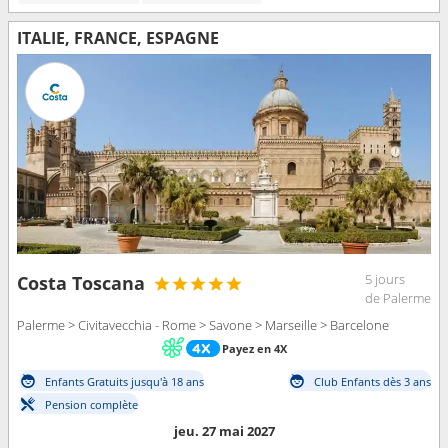
ITALIE, FRANCE, ESPAGNE
5 jours
Costa Toscana
de Palerme
Palerme > Civitavecchia - Rome > Savone > Marseille > Barcelone
Payez en 4X
Enfants Gratuits jusqu'à 18 ans
Club Enfants dès 3 ans
Pension complète
jeu. 27 mai 2027