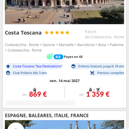
8 jours
Costa Toscana
de Civitavecchia - Rome
Civitavecchia - Rome > Savone > Marseille > Barcelone > Ibiza > Palerme
> Civitavecchia - Rome
Payez en 4X
Costa Toscana "Sea Destinations"
Enfants Gratuits jusqu'à 18 ans
Club Enfants dès 3 ans
Pension complète
ven. 14 mai 2027
+
869 €
1 359 €
dès
dès
ESPAGNE, BALÉARES, ITALIE, FRANCE