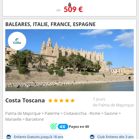
509 €
dès
BALÉARES, ITALIE, FRANCE, ESPAGNE
7 jours
Costa Toscana
de Palma de Majorque
Palma de Majorque > Palerme > Civitavecchia - Rome > Savone >
Marseille > Barcelone
Payez en 4X
Enfants Gratuits jusqu'à 18 ans
Club Enfants dès 3 ans