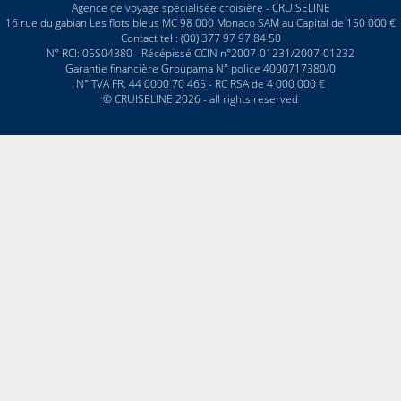
Agence de voyage spécialisée croisière - CRUISELINE
16 rue du gabian Les flots bleus MC 98 000 Monaco SAM au Capital de 150 000 €
Contact tel : (00) 377 97 97 84 50
N° RCI: 05S04380 - Récépissé CCIN n°2007-01231/2007-01232
Garantie financière Groupama N° police 4000717380/0
N° TVA FR. 44 0000 70 465 - RC RSA de 4 000 000 €
© CRUISELINE 2026 - all rights reserved