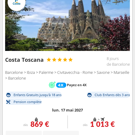
8 jours
Costa Toscana
de Barcelone
Barcelone > Ibiza > Palerme > Civitavecchia - Rome > Savone > Marseille
> Barcelone
Payez en 4X
Enfants Gratuits jusqu'à 18 ans
Club Enfants dès 3 ans
Pension complète
lun. 17 mai 2027
+
869 €
1 013 €
dès
dès