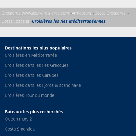
Croisières www.azur-croisieres.com
Armateurs
Costa Croisières
Costa Toscana
Croisières les Iles Méditerranéennes
Destinations les plus populaires
Croisières en Méditerranée
Croisières dans les Iles Grecques
Croisières dans les Caraibes
Croisières dans les Fjords & scandinavie
Croisières Tour du monde
Bateaux les plus recherchés
Queen mary 2
Costa Smeralda