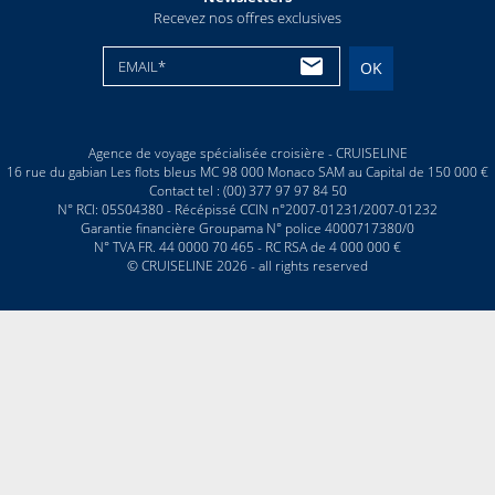
Recevez nos offres exclusives
EMAIL*
OK
Agence de voyage spécialisée croisière - CRUISELINE
16 rue du gabian Les flots bleus MC 98 000 Monaco SAM au Capital de 150 000 €
Contact tel : (00) 377 97 97 84 50
N° RCI: 05S04380 - Récépissé CCIN n°2007-01231/2007-01232
Garantie financière Groupama N° police 4000717380/0
N° TVA FR. 44 0000 70 465 - RC RSA de 4 000 000 €
© CRUISELINE 2026 - all rights reserved