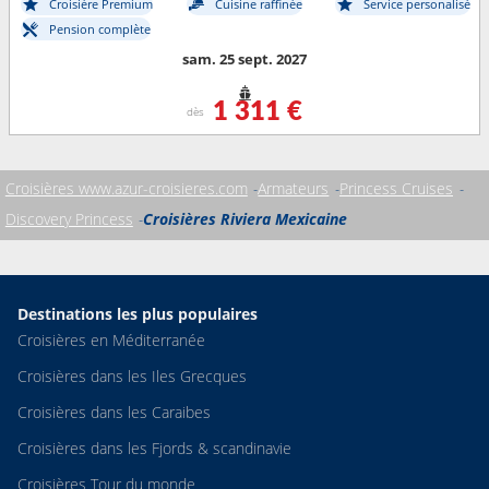
Croisière Premium
Cuisine raffinée
Service personalisé
Pension complète
sam. 25 sept. 2027
1 311 €
dès
Croisières www.azur-croisieres.com
Armateurs
Princess Cruises
Discovery Princess
Croisières Riviera Mexicaine
Destinations les plus populaires
Croisières en Méditerranée
Croisières dans les Iles Grecques
Croisières dans les Caraibes
Croisières dans les Fjords & scandinavie
Croisières Tour du monde