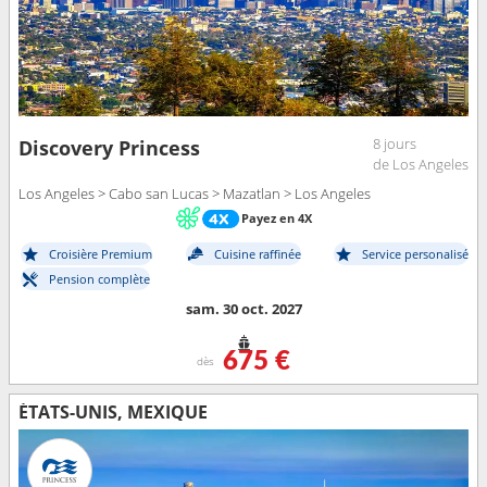
8 jours
Discovery Princess
de Los Angeles
Los Angeles > Cabo san Lucas > Mazatlan > Los Angeles
Payez en 4X
Croisière Premium
Cuisine raffinée
Service personalisé
Pension complète
sam. 30 oct. 2027
675 €
dès
ÉTATS-UNIS, MEXIQUE