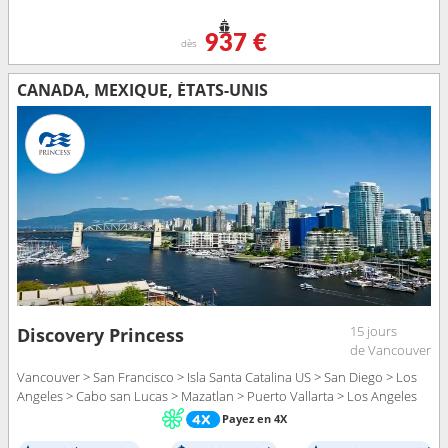
937 €
dès
CANADA, MEXIQUE, ÉTATS-UNIS
15 jours
Discovery Princess
de Vancouver
Vancouver > San Francisco > Isla Santa Catalina US > San Diego > Los
Angeles > Cabo san Lucas > Mazatlan > Puerto Vallarta > Los Angeles
Payez en 4X