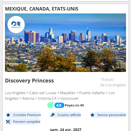
MEXIQUE, CANADA, ÉTATS-UNIS
13 jours
Discovery Princess
de Los Angeles
Los Angeles > Cabo san Lucas > Mazatlan > Puerto Vallarta > Los
Angeles > Astoria > Victoria CA > Vancouver
Payez en 4X
Croisière Premium
Cuisine raffinée
Service personalisé
Pension complète
sam. 24 avr. 2027