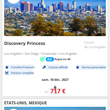
5 jours
Discovery Princess
de Los Angeles
Los Angeles > San Diego > Ensenada > Los Angeles
Payez en 4X
Croisière Premium
Cuisine raffinée
Service personalisé
Pension complète
sam. 18 déc. 2027
717 €
dès
ÉTATS-UNIS, MEXIQUE