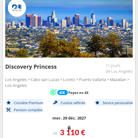
11 jours
Discovery Princess
de Los Angeles
Los Angeles > Cabo san Lucas > Loreto > Puerto Vallarta > Mazatlan >
Los Angeles
Payez en 4X
Croisière Premium
Cuisine raffinée
Service personalisé
Pension complète
mer. 29 déc. 2027
3 110 €
dès