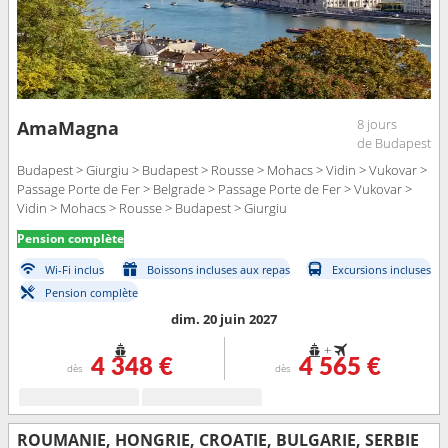
8 jours
AmaMagna
de Budapest
Budapest > Giurgiu > Budapest > Rousse > Mohacs > Vidin > Vukovar >
Passage Porte de Fer > Belgrade > Passage Porte de Fer > Vukovar >
Vidin > Mohacs > Rousse > Budapest > Giurgiu
Pension complète
Wi-Fi inclus
Boissons incluses aux repas
Excursions incluses
Pension complète
dim. 20 juin 2027
+
4 348 €
4 565 €
dès
dès
ROUMANIE, HONGRIE, CROATIE, BULGARIE, SERBIE