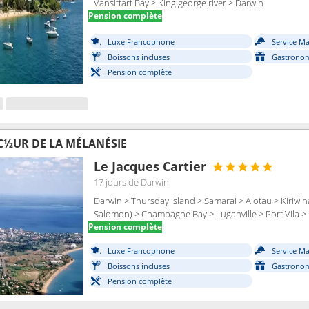
Vansittart Bay > King george river > Darwin
Pension complète
Luxe Francophone
Service M
Boissons incluses
Gastronom
Pension complète
C½UR DE LA MÉLANÉSIE
Le Jacques Cartier
17 jours
de Darwin
Darwin > Thursday island > Samarai > Alotau > Kiriwina
Salomon) > Champagne Bay > Luganville > Port Vila > 
Pension complète
Luxe Francophone
Service M
Boissons incluses
Gastronom
Pension complète