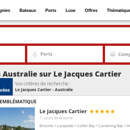
gnies
Bateaux
Ports
Luxe
Offres
Thématiqu
Ports
Comp
s Australie sur Le Jacques Cartier
Vos critères de recherche :
vées
Le Jacques Cartier - Australie
 EMBLÉMATIQUE
Le Jacques Cartier
11 jours
de Broome
Broome > Lacepede > Collier Bay > Careening Bay > Hu