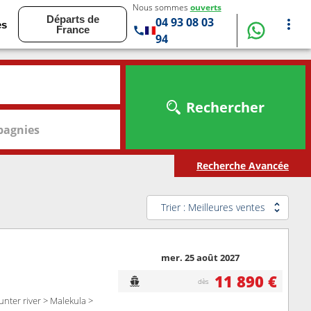
Nous sommes
ouverts
Départs de
04 93 08 03
es
France
94
Rechercher
agnies
Recherche Avancée
Trier : Meilleures ventes
mer. 25 août 2027
11 890 €
dès
nter river > Malekula >