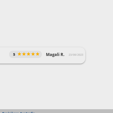
Magali R.
5
23/08/2023