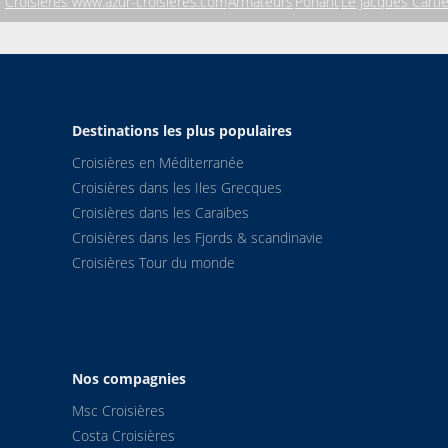
Croisières www.azur-croisieres.com
Armateurs
Ponant
Le Jacques Cartie
Destinations les plus populaires
Croisières en Méditerranée
Croisières dans les Iles Grecques
Croisières dans les Caraibes
Croisières dans les Fjords & scandinavie
Croisières Tour du monde
Nos compagnies
Msc Croisières
Costa Croisières