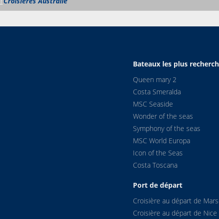
r
Croisières Australie
Bateaux les plus recherc
Queen mary 2
Costa Smeralda
MSC Seaside
Wonder of the seas
Symphony of the seas
MSC World Europa
Icon of the Seas
Costa Toscana
Port de départ
Croisière au départ de Marse
Croisière au départ de Nice