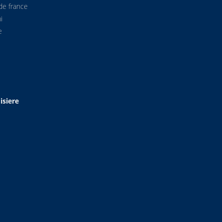
de france
i
e
isiere