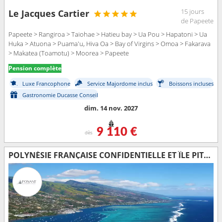
15 jours
Le Jacques Cartier
de Papeete
Papeete > Rangiroa > Taiohae > Hatieu bay > Ua Pou > Hapatoni > Ua
Huka > Atuona > Puama'u, Hiva Oa > Bay of Virgins > Omoa > Fakarava
> Makatea (Toamotu) > Moorea > Papeete
Pension complète
Luxe Francophone
Service Majordome inclus
Boissons incluses
Gastronomie Ducasse Conseil
dim. 14 nov. 2027
9 110 €
dès
POLYNÉSIE FRANÇAISE CONFIDENTIELLE ET ÎLE PITCAIRN