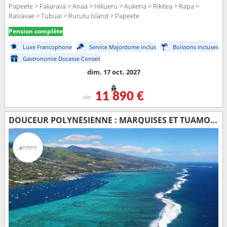
Papeete > Fakarava > Anaa > Hikueru > Aukena > Rikitea > Rapa >
Raivavae > Tubuai > Rurutu Island > Papeete
Pension complète
Luxe Francophone
Service Majordome inclus
Boissons incluses
Gastronomie Ducasse Conseil
dim. 17 oct. 2027
11 890 €
dès
DOUCEUR POLYNÉSIENNE : MARQUISES ET TUAMOTU