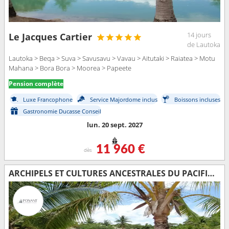
14 jours
Le Jacques Cartier
de Lautoka
Lautoka > Beqa > Suva > Savusavu > Vavau > Aitutaki > Raiatea > Motu
Mahana > Bora Bora > Moorea > Papeete
Pension complète
Luxe Francophone
Service Majordome inclus
Boissons incluses
Gastronomie Ducasse Conseil
lun. 20 sept. 2027
11 960 €
dès
ARCHIPELS ET CULTURES ANCESTRALES DU PACIFIQUE SUD