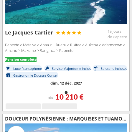
15 jours
Le Jacques Cartier
de Papeete
Papeete > Mataiva > Anaa > Hikueru > Rikitea > Aukena > Adamstown >
Amanu > Makemo > Rangiroa > Papeete
Pension complète
Luxe Francophone
Service Majordome inclus
Boissons incluses
Gastronomie Ducasse Conseil
dim. 12 déc. 2027
10 210 €
dès
DOUCEUR POLYNÉSIENNE : MARQUISES ET TUAMOTU