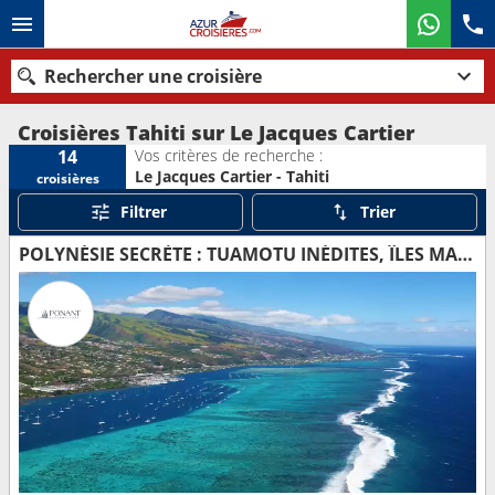
Rechercher une croisière
Croisières Tahiti sur Le Jacques Cartier
Vos critères de recherche :
14
Le Jacques Cartier - Tahiti
croisières
Nos destinations
Filtrer
Trier
Mois de départ
POLYNÉSIE SECRÈTE : TUAMOTU INÉDITES, ÎLES MARQUISES ET ÎLES DE LA SOCIÉTÉ
Ports
Compagnies
Rechercher