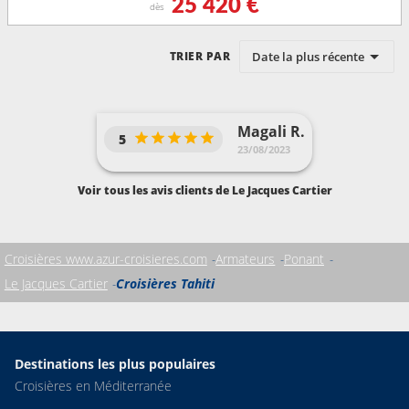
25 420 €
dès
Date la plus récente
TRIER PAR
Magali R.
5
23/08/2023
Voir tous les avis clients de Le Jacques Cartier
Croisières www.azur-croisieres.com
Armateurs
Ponant
Le Jacques Cartier
Croisières Tahiti
Destinations les plus populaires
Croisières en Méditerranée