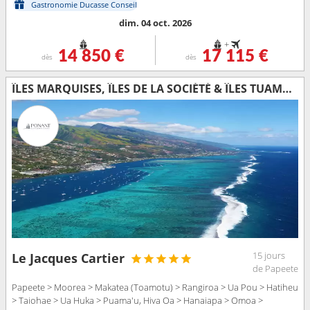
Gastronomie Ducasse Conseil
dim. 04 oct. 2026
+
14 850 €
17 115 €
dès
dès
ÎLES MARQUISES, ÎLES DE LA SOCIÉTÉ & ÎLES TUAMOTU
15 jours
Le Jacques Cartier
de Papeete
Papeete > Moorea > Makatea (Toamotu) > Rangiroa > Ua Pou > Hatiheu
> Taiohae > Ua Huka > Puama'u, Hiva Oa > Hanaiapa > Omoa >