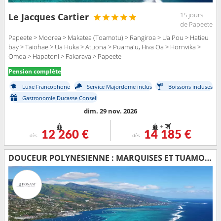
15 jours
Le Jacques Cartier
de Papeete
Papeete > Moorea > Makatea (Toamotu) > Rangiroa > Ua Pou > Hatieu
bay > Taiohae > Ua Huka > Atuona > Puama'u, Hiva Oa > Hornvika >
Omoa > Hapatoni > Fakarava > Papeete
Pension complète
Luxe Francophone
Service Majordome inclus
Boissons incluses
Gastronomie Ducasse Conseil
dim. 29 nov. 2026
+
12 260 €
14 185 €
dès
dès
DOUCEUR POLYNÉSIENNE : MARQUISES ET TUAMOTU