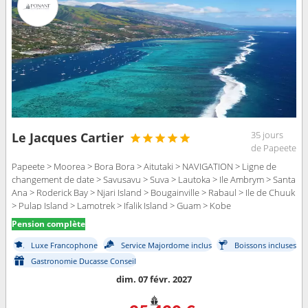
35 jours
Le Jacques Cartier
de Papeete
Papeete > Moorea > Bora Bora > Aitutaki > NAVIGATION > Ligne de
changement de date > Savusavu > Suva > Lautoka > Ile Ambrym > Santa
Ana > Roderick Bay > Njari Island > Bougainville > Rabaul > Ile de Chuuk
> Pulap Island > Lamotrek > Ifalik Island > Guam > Kobe
Pension complète
Luxe Francophone
Service Majordome inclus
Boissons incluses
Gastronomie Ducasse Conseil
dim. 07 févr. 2027