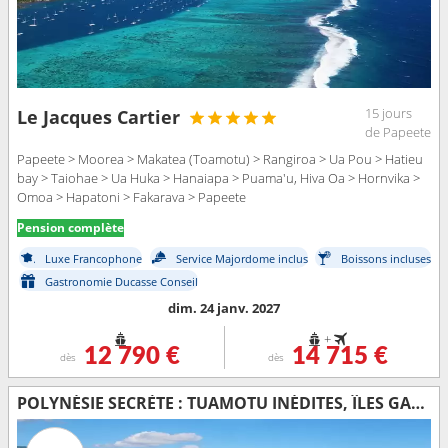
15 jours
Le Jacques Cartier
de Papeete
Papeete > Moorea > Makatea (Toamotu) > Rangiroa > Ua Pou > Hatieu
bay > Taiohae > Ua Huka > Hanaiapa > Puama'u, Hiva Oa > Hornvika >
Omoa > Hapatoni > Fakarava > Papeete
Pension complète
Luxe Francophone
Service Majordome inclus
Boissons incluses
Gastronomie Ducasse Conseil
dim. 24 janv. 2027
+
12 790 €
14 715 €
dès
dès
POLYNÉSIE SECRÈTE : TUAMOTU INÉDITES, ÎLES GAMBIER ET ÎLES AUSTRALES