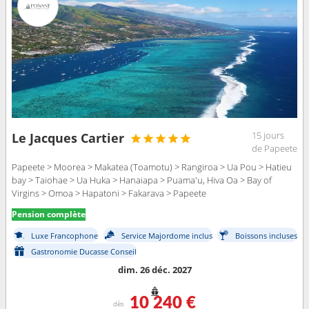
15 jours
Le Jacques Cartier
de Papeete
Papeete > Moorea > Makatea (Toamotu) > Rangiroa > Ua Pou > Hatieu
bay > Taiohae > Ua Huka > Hanaiapa > Puama'u, Hiva Oa > Bay of
Virgins > Omoa > Hapatoni > Fakarava > Papeete
Pension complète
Luxe Francophone
Service Majordome inclus
Boissons incluses
Gastronomie Ducasse Conseil
dim. 26 déc. 2027
10 240 €
dès