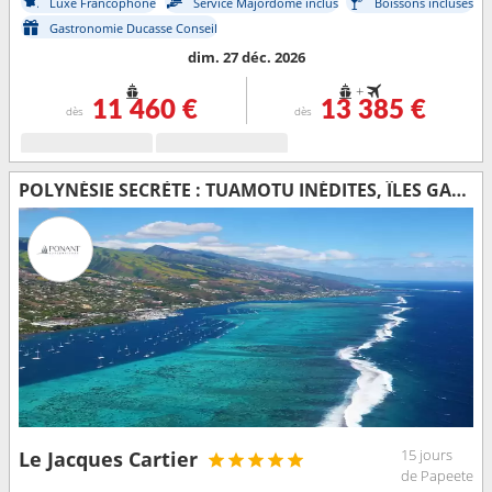
Luxe Francophone
Service Majordome inclus
Boissons incluses
Gastronomie Ducasse Conseil
dim. 27 déc. 2026
+
11 460 €
13 385 €
dès
dès
POLYNÉSIE SECRÈTE : TUAMOTU INÉDITES, ÎLES GAMBIER ET ÎLES AUSTRALES
15 jours
Le Jacques Cartier
de Papeete