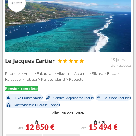
15 jours
Le Jacques Cartier
de Papeete
Papeete > Anaa > Fakarava > Hikueru > Aukena > Rikitea > Rapa >
Raivavae > Tubuai > Rurutu Island > Papeete
Pension complète
Luxe Francophone
Service Majordome inclus
Boissons incluses
Gastronomie Ducasse Conseil
dim. 18 oct. 2026
+
12 850 €
15 494 €
dès
dès