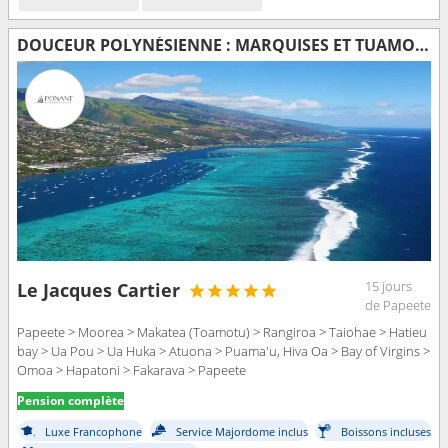
DOUCEUR POLYNÉSIENNE : MARQUISES ET TUAMOTU
15 jours
Le Jacques Cartier
de Papeete
Papeete > Moorea > Makatea (Toamotu) > Rangiroa > Taiohae > Hatieu
bay > Ua Pou > Ua Huka > Atuona > Puama'u, Hiva Oa > Bay of Virgins >
Omoa > Hapatoni > Fakarava > Papeete
Pension complète
Luxe Francophone
Service Majordome inclus
Boissons incluses