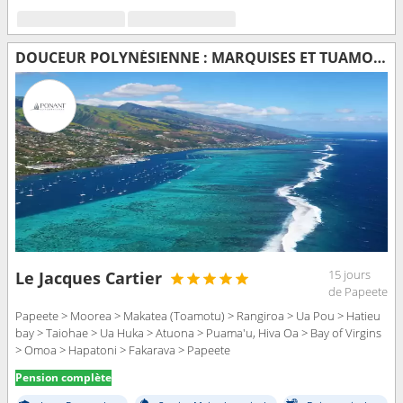
DOUCEUR POLYNÉSIENNE : MARQUISES ET TUAMOTU
15 jours
Le Jacques Cartier
de Papeete
Papeete > Moorea > Makatea (Toamotu) > Rangiroa > Ua Pou > Hatieu
bay > Taiohae > Ua Huka > Atuona > Puama'u, Hiva Oa > Bay of Virgins
> Omoa > Hapatoni > Fakarava > Papeete
Pension complète