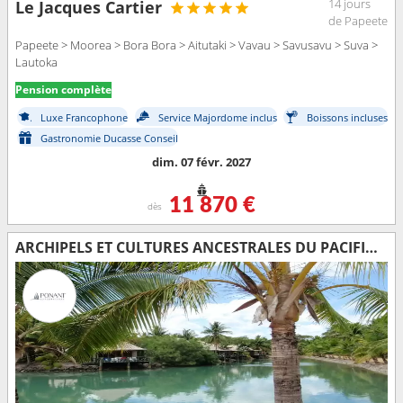
14 jours
Le Jacques Cartier
de Papeete
Papeete > Moorea > Bora Bora > Aitutaki > Vavau > Savusavu > Suva >
Lautoka
Pension complète
Luxe Francophone
Service Majordome inclus
Boissons incluses
Gastronomie Ducasse Conseil
dim. 07 févr. 2027
11 870 €
dès
ARCHIPELS ET CULTURES ANCESTRALES DU PACIFIQUE SUD