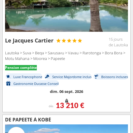
15 jours
Le Jacques Cartier
de Lautoka
Lautoka > Suva > Beqa > Savusavu > Vavau > Rarotonga > Bora Bora >
Motu Mahana > Moorea > Papeete
Pension complète
Luxe Francophone
Service Majordome inclus
Boissons incluses
Gastronomie Ducasse Conseil
dim. 06 sept. 2026
13 210 €
dès
DE PAPEETE À KOBÉ