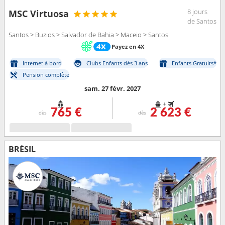
8 jours
MSC Virtuosa
de Santos
Santos > Buzios > Salvador de Bahia > Maceio > Santos
Payez en 4X
Internet à bord
Clubs Enfants dès 3 ans
Enfants Gratuits*
Pension complète
sam. 27 févr. 2027
+
765 €
2 623 €
dès
dès
BRÉSIL