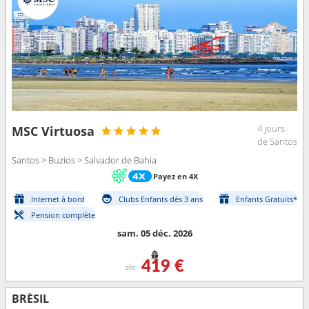
4 jours
MSC Virtuosa
de Santos
Santos > Buzios > Salvador de Bahia
Payez en 4X
Internet à bord
Clubs Enfants dès 3 ans
Enfants Gratuits*
Pension complète
sam. 05 déc. 2026
419 €
dès
BRÉSIL