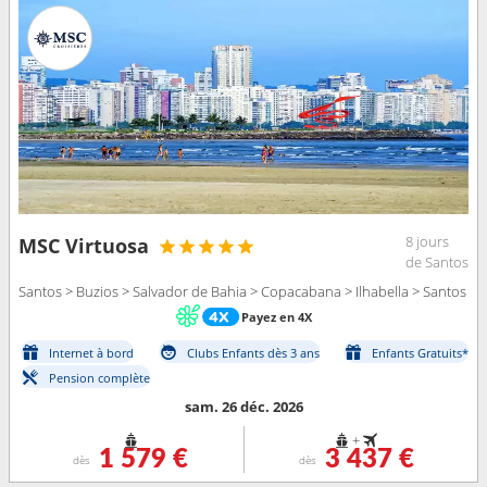
8 jours
MSC Virtuosa
de Santos
Santos > Buzios > Salvador de Bahia > Copacabana > Ilhabella > Santos
Payez en 4X
Internet à bord
Clubs Enfants dès 3 ans
Enfants Gratuits*
Pension complète
sam. 26 déc. 2026
+
1 579 €
3 437 €
dès
dès