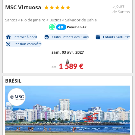
5 jours
MSC Virtuosa
de Santos
Santos > Rio de Janeiro > Buzios > Salvador de Bahia
Payez en 4X
Internet à bord
Clubs Enfants dès 3 ans
Enfants Gratuits*
Pension complète
sam. 03 avr. 2027
1 589 €
dès
BRÉSIL