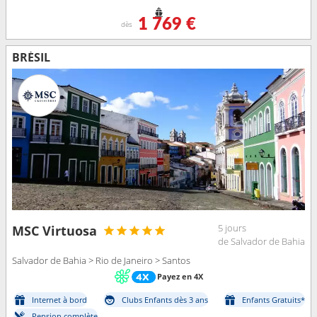
1 769 €
dès
BRÉSIL
5 jours
MSC Virtuosa
de Salvador de Bahia
Salvador de Bahia > Rio de Janeiro > Santos
Payez en 4X
Internet à bord
Clubs Enfants dès 3 ans
Enfants Gratuits*
Pension complète