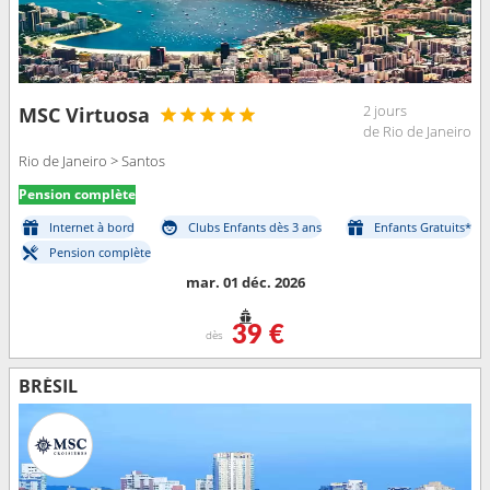
2 jours
MSC Virtuosa
de Rio de Janeiro
Rio de Janeiro > Santos
Pension complète
Internet à bord
Clubs Enfants dès 3 ans
Enfants Gratuits*
Pension complète
mar. 01 déc. 2026
39 €
dès
BRÉSIL