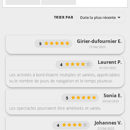
Date la plus récente
TRIER PAR
Girier-dufournier E.
5
17/06/2025
Laurent P.
4
01/05/2025
Les activités à bord étaient multiples et variées, appréciables
vu le nombre de jours de navigation et le temps pluvieux.
Sonia E.
5
29/04/2025
Les spectacles pourraient être améliorés et variés.
Johannes V.
4
27/04/2025