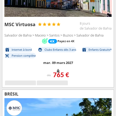
8 jours
MSC Virtuosa
de Salvador de Bahia
Salvador de Bahia > Maceio > Santos > Buzios > Salvador de Bahia
Payez en 4X
Internet à bord
Clubs Enfants dès 3 ans
Enfants Gratuits*
Pension complète
mar. 09 mars 2027
765 €
dès
BRÉSIL