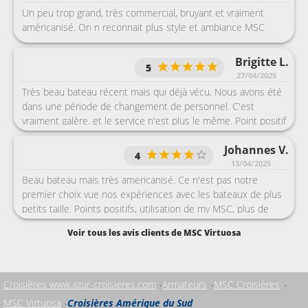
Un peu trop grand, très commercial, bruyant et vraiment
américanisé. On n reconnait plus style et ambiance MSC
Brigitte L.
5
27/04/2025
Très beau bateau récent mais qui déjà vécu. Nous avons été
dans une période de changement de personnel. C'est
vraiment galère. et le service n'est plus le même. Point positif
beaucoup de personnels parlais le français.
Johannes V.
4
13/04/2025
Beau bateau mais très americanisé. Ce n'est pas notre
premier choix vue nos expériences avec les bateaux de plus
petits taille. Points positifs, utilisation de my MSC, plus de
tonnes de papier jetés....
Voir tous les avis clients de MSC Virtuosa
Croisières www.azur-croisieres.com
Armateurs
MSC Croisières
MSC Virtuosa
Croisières Amérique du Sud