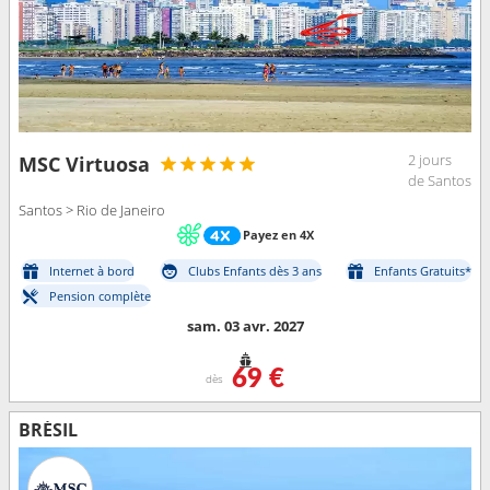
2 jours
MSC Virtuosa
de Santos
Santos > Rio de Janeiro
Payez en 4X
Internet à bord
Clubs Enfants dès 3 ans
Enfants Gratuits*
Pension complète
sam. 03 avr. 2027
69 €
dès
BRÉSIL