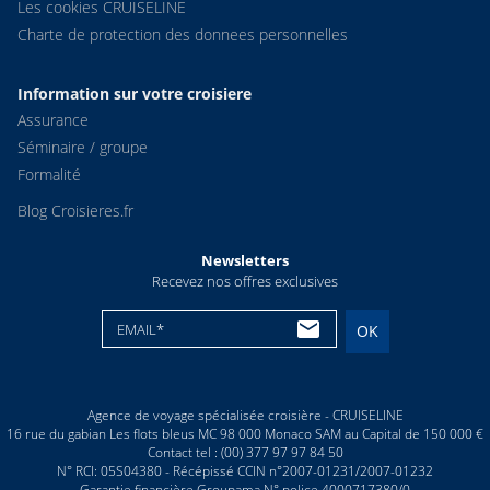
Les cookies CRUISELINE
Charte de protection des donnees personnelles
Information sur votre croisiere
Assurance
Séminaire / groupe
Formalité
Blog Croisieres.fr
Newsletters
Recevez nos offres exclusives
EMAIL*
OK
Agence de voyage spécialisée croisière - CRUISELINE
16 rue du gabian Les flots bleus MC 98 000 Monaco SAM au Capital de 150 000 €
Contact tel : (00) 377 97 97 84 50
N° RCI: 05S04380 - Récépissé CCIN n°2007-01231/2007-01232
Garantie financière Groupama N° police 4000717380/0