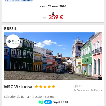
sam. 28 nov. 2026
359 €
dès
BRÉSIL
5 jours
MSC Virtuosa
de Salvador de Bahia
Salvador de Bahia > Maceio > Santos
Payez en 4X