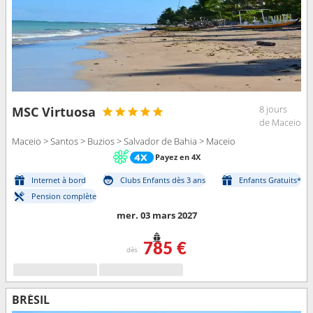
8 jours
MSC Virtuosa
de Maceio
Maceio > Santos > Buzios > Salvador de Bahia > Maceio
Payez en 4X
Internet à bord
Clubs Enfants dès 3 ans
Enfants Gratuits*
Pension complète
mer. 03 mars 2027
785 €
dès
BRÉSIL