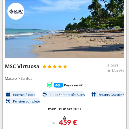
4 jours
MSC Virtuosa
de Maceio
Maceio > Santos
Payez en 4X
Internet à bord
Clubs Enfants dès 3 ans
Enfants Gratuits*
Pension complète
mer. 31 mars 2027
459 €
dès