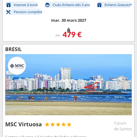
Internet à bord
Clubs Enfants dès 3 ans
Enfants Gratuits*
Pension complète
mar. 30 mars 2027
479 €
dès
BRÉSIL
5 jours
MSC Virtuosa
de Santos