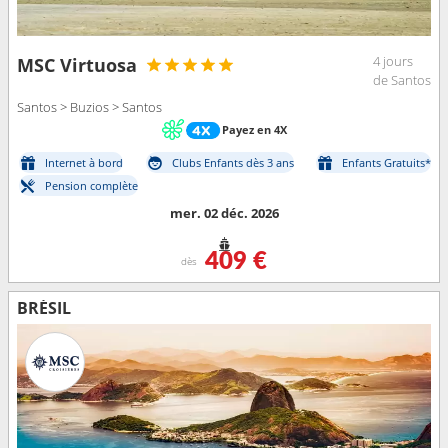
4 jours
MSC Virtuosa
de Santos
Santos > Buzios > Santos
Payez en 4X
Internet à bord
Clubs Enfants dès 3 ans
Enfants Gratuits*
Pension complète
mer. 02 déc. 2026
409 €
dès
BRÉSIL