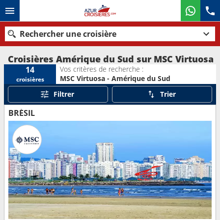
Rechercher une croisière
Croisières Amérique du Sud sur MSC Virtuosa
Vos critères de recherche :
14
MSC Virtuosa - Amérique du Sud
croisières
Nos destinations
Filtrer
Trier
Mois de départ
BRÉSIL
Ports
Compagnies
Rechercher