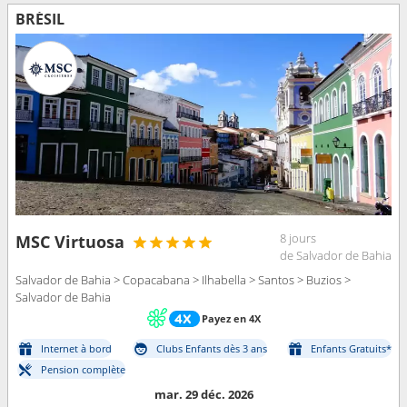
BRÉSIL
8 jours
MSC Virtuosa
de Salvador de Bahia
Salvador de Bahia > Copacabana > Ilhabella > Santos > Buzios >
Salvador de Bahia
Payez en 4X
Internet à bord
Clubs Enfants dès 3 ans
Enfants Gratuits*
Pension complète
mar. 29 déc. 2026