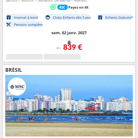
Santos > Buzios > Salvador de Bahia > Maceio
Payez en 4X
Internet à bord
Clubs Enfants dès 3 ans
Enfants Gratuits*
Pension complète
sam. 02 janv. 2027
839 €
dès
BRÉSIL