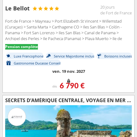
20 jours
Le Bellot
de Fort de France
Fort de France > Mayreau > Port Elizabeth St Vincent > Willemstad
(Curaçao) > Santa Marta > Carthagene CO > Iles San Blas > Colón -
Panama > Fort San Lorenzo > Iles San Blas > Canal de Panama >
Archipel des Perles > Ile Pacheca (Panama) > Playa Muerto > Ile de
Coiba - Panama > Rio Esquinas > Baie de Drake > Curu > Puntarenas
Pension complète
Luxe Francophone
Service Majordome inclus
Boissons incluses
Gastronomie Ducasse Conseil
ven. 19 nov. 2027
6 790 €
dès
SECRETS D’AMÉRIQUE CENTRALE, VOYAGE EN MER & EXPLORATION AU CŒUR DE LA BASSE-CALIFORNIE