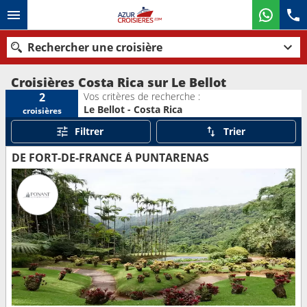
Rechercher une croisière
Croisières Costa Rica sur Le Bellot
Vos critères de recherche :
2
Le Bellot - Costa Rica
croisières
Nos destinations
Filtrer
Trier
Mois de départ
DE FORT-DE-FRANCE À PUNTARENAS
Ports
Compagnies
Rechercher