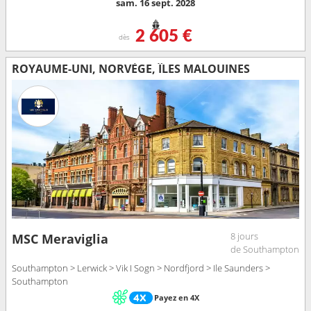
sam. 16 sept. 2028
2 605 €
dès
ROYAUME-UNI, NORVÈGE, ÎLES MALOUINES
8 jours
MSC Meraviglia
de Southampton
Southampton > Lerwick > Vik I Sogn > Nordfjord > Ile Saunders >
Southampton
Payez en 4X