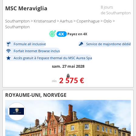
8 jours
MSC Meraviglia
de Southampton
Southampton > Kristiansand > Aarhus > Copenhague > Oslo >
Southampton
Payez en 4X
Formule all inclusive
Service de majordome dédié
Forfait Internet Browse inclus
Accès gratuit à l’espace thermal du MSC Aurea Spa
sam. 27 mai 2028
2 575 €
dès
ROYAUME-UNI, NORVÈGE