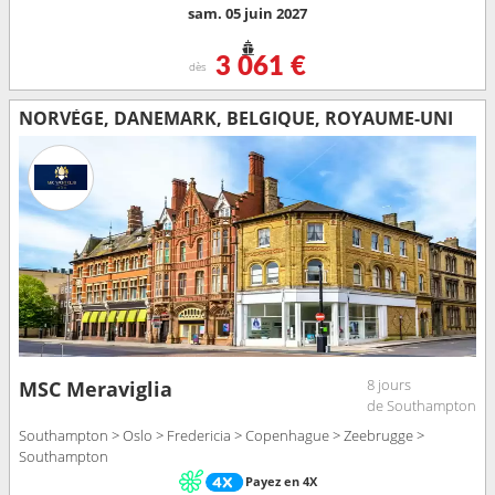
sam. 05 juin 2027
3 061 €
dès
NORVÈGE, DANEMARK, BELGIQUE, ROYAUME-UNI
8 jours
MSC Meraviglia
de Southampton
Southampton > Oslo > Fredericia > Copenhague > Zeebrugge >
Southampton
Payez en 4X