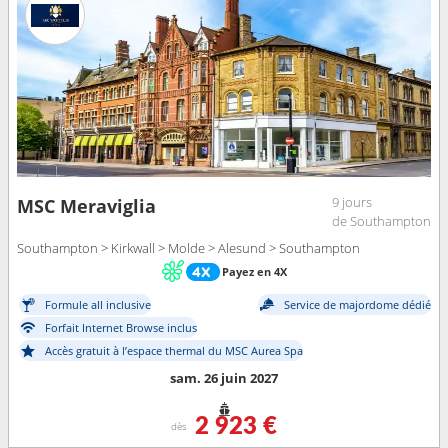
9 jours
MSC Meraviglia
de Southampton
Southampton > Kirkwall > Molde > Alesund > Southampton
Payez en 4X
Formule all inclusive
Service de majordome dédié
Forfait Internet Browse inclus
Accès gratuit à l’espace thermal du MSC Aurea Spa
sam. 26 juin 2027
2 923 €
dès