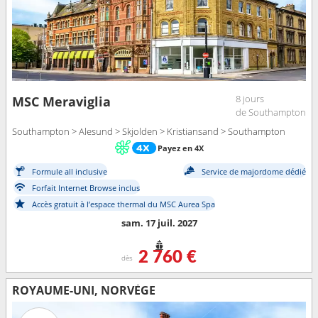
8 jours
MSC Meraviglia
de Southampton
Southampton > Alesund > Skjolden > Kristiansand > Southampton
Payez en 4X
Formule all inclusive
Service de majordome dédié
Forfait Internet Browse inclus
Accès gratuit à l’espace thermal du MSC Aurea Spa
sam. 17 juil. 2027
2 760 €
dès
ROYAUME-UNI, NORVÈGE