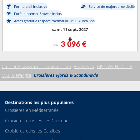
Formule all inclusive
Service de majordome dédié
Forfait Internet Browse inclus
Accès gratuit à l’espace thermal du MSC Aurea Spa
sam. 11 sept. 2027
3 096 €
dès
Croisières www.azur-croisieres.com
Armateurs
MSC YACHT CLUB
MSC Meraviglia
Croisières Fjords & Scandinavie
Destinations les plus populaires
Croisières en Méditerranée
Croisières dans les Iles Grecques
Croisières dans les Caraibes