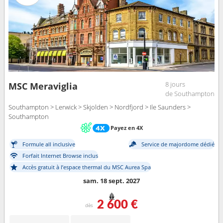
8 jours
MSC Meraviglia
de Southampton
Southampton > Lerwick > Skjolden > Nordfjord > Ile Saunders >
Southampton
Payez en 4X
Formule all inclusive
Service de majordome dédié
Forfait Internet Browse inclus
Accès gratuit à l’espace thermal du MSC Aurea Spa
sam. 18 sept. 2027
2 600 €
dès