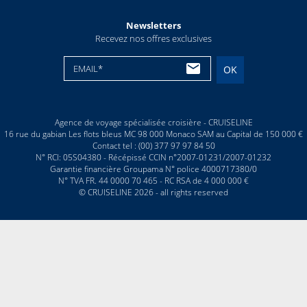
Newsletters
Recevez nos offres exclusives
EMAIL*
OK
Agence de voyage spécialisée croisière - CRUISELINE
16 rue du gabian Les flots bleus MC 98 000 Monaco SAM au Capital de 150 000 €
Contact tel : (00) 377 97 97 84 50
N° RCI: 05S04380 - Récépissé CCIN n°2007-01231/2007-01232
Garantie financière Groupama N° police 4000717380/0
N° TVA FR. 44 0000 70 465 - RC RSA de 4 000 000 €
© CRUISELINE 2026 - all rights reserved