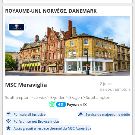
ROYAUME-UNI, NORVÈGE, DANEMARK
8 jours
MSC Meraviglia
de Southampton
Southampton > Lerwick > Skjolden > Skagen > Southampton
Payez en 4X
Formule all inclusive
Service de majordome dédié
Forfait Internet Browse inclus
Accès gratuit à l’espace thermal du MSC Aurea Spa