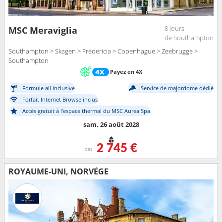
8 jours
MSC Meraviglia
de Southampton
Southampton > Skagen > Fredericia > Copenhague > Zeebrugge >
Southampton
Payez en 4X
Formule all inclusive
Service de majordome dédié
Forfait Internet Browse inclus
Accès gratuit à l’espace thermal du MSC Aurea Spa
sam. 26 août 2028
2 745 €
dès
ROYAUME-UNI, NORVÈGE