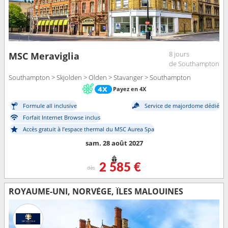
8 jours
MSC Meraviglia
de Southampton
Southampton > Skjolden > Olden > Stavanger > Southampton
Payez en 4X
Formule all inclusive
Service de majordome dédié
Forfait Internet Browse inclus
Accès gratuit à l’espace thermal du MSC Aurea Spa
sam. 28 août 2027
2 585 €
dès
ROYAUME-UNI, NORVÈGE, ÎLES MALOUINES