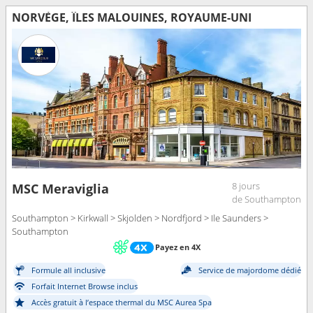
NORVÈGE, ÎLES MALOUINES, ROYAUME-UNI
8 jours
MSC Meraviglia
de Southampton
Southampton > Kirkwall > Skjolden > Nordfjord > Ile Saunders >
Southampton
Payez en 4X
Formule all inclusive
Service de majordome dédié
Forfait Internet Browse inclus
Accès gratuit à l’espace thermal du MSC Aurea Spa