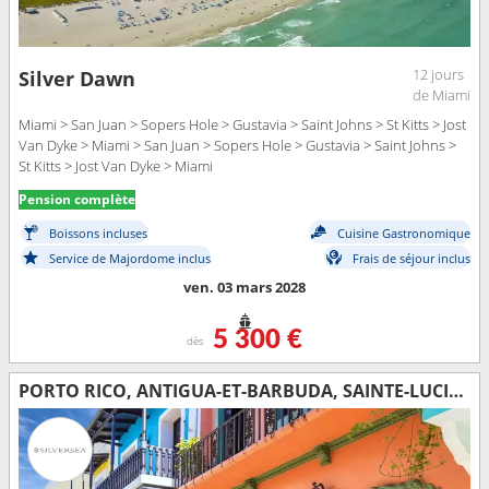
12 jours
Silver Dawn
de Miami
Miami > San Juan > Sopers Hole > Gustavia > Saint Johns > St Kitts > Jost
Van Dyke > Miami > San Juan > Sopers Hole > Gustavia > Saint Johns >
St Kitts > Jost Van Dyke > Miami
Pension complète
Boissons incluses
Cuisine Gastronomique
Service de Majordome inclus
Frais de séjour inclus
ven. 03 mars 2028
5 300 €
dès
PORTO RICO, ANTIGUA-ET-BARBUDA, SAINTE-LUCIE, JOST VAN DYKE