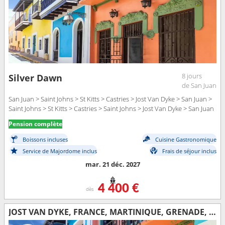
8 jours
Silver Dawn
de San Juan
San Juan > Saint Johns > St Kitts > Castries > Jost Van Dyke > San Juan >
Saint Johns > St Kitts > Castries > Saint Johns > Jost Van Dyke > San Juan
Pension complète
Boissons incluses
Cuisine Gastronomique
Service de Majordome inclus
Frais de séjour inclus
mar. 21 déc. 2027
4 400 €
dès
JOST VAN DYKE, FRANCE, MARTINIQUE, GRENADE, SAINT VINCENT-ET-LES-GRENADINES, SAINTE-LUCIE, ANTIGUA-ET-BARBUDA, PORTO RICO