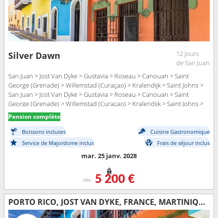
12 jours
Silver Dawn
de San Juan
San Juan > Jost Van Dyke > Gustavia > Roseau > Canouan > Saint
George (Grenade) > Willemstad (Curaçao) > Kralendijk > Saint Johns >
San Juan > Jost Van Dyke > Gustavia > Roseau > Canouan > Saint
George (Grenade) > Willemstad (Curaçao) > Kralendijk > Saint Johns >
San Juan
Pension complète
Boissons incluses
Cuisine Gastronomique
Service de Majordome inclus
Frais de séjour inclus
mar. 25 janv. 2028
5 200 €
dès
PORTO RICO, JOST VAN DYKE, FRANCE, MARTINIQUE, GRENADE, SAINT VINCENT-ET-LES-GRENADINES, SAINTE-LUCIE, ANTIGUA-ET-BARBUDA