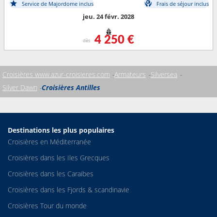
Service de Majordome inclus
Frais de séjour inclus
jeu. 24 févr. 2028
4 250 €
dès
Croisières www.azur-croisieres.com
Armateurs
Silversea
Silver Dawn
Croisières Antilles
Destinations les plus populaires
Croisières en Méditerranée
Croisières dans les Iles Grecques
Croisières dans les Caraibes
Croisières dans les Fjords & scandinavie
Croisières Tour du monde