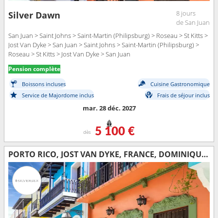
8 jours
Silver Dawn
de San Juan
San Juan > Saint Johns > Saint-Martin (Philipsburg) > Roseau > St Kitts >
Jost Van Dyke > San Juan > Saint Johns > Saint-Martin (Philipsburg) >
Roseau > St Kitts > Jost Van Dyke > San Juan
Pension complète
Boissons incluses
Cuisine Gastronomique
Service de Majordome inclus
Frais de séjour inclus
mar. 28 déc. 2027
5 100 €
dès
PORTO RICO, JOST VAN DYKE, FRANCE, DOMINIQUE, SAINT VINCENT-ET-LES-GRENADINES, GRENADE, BONAIRE, ANTIGUA-ET-BARBUDA