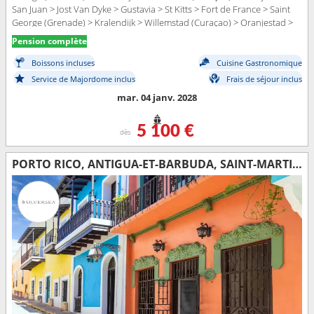
San Juan > Jost Van Dyke > Gustavia > St Kitts > Fort de France > Saint
George (Grenade) > Kralendijk > Willemstad (Curaçao) > Oranjestad >
San Juan
Pension complète
Boissons incluses
Cuisine Gastronomique
Service de Majordome inclus
Frais de séjour inclus
mar. 04 janv. 2028
5 100 €
dès
PORTO RICO, ANTIGUA-ET-BARBUDA, SAINT-MARTIN, DOMINIQUE, JOST VAN DYKE