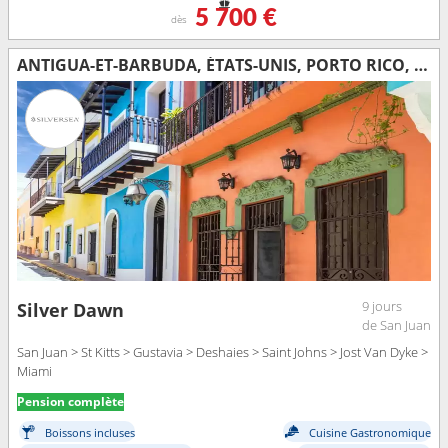
5 700 €
dès
ANTIGUA-ET-BARBUDA, ÉTATS-UNIS, PORTO RICO, FRANCE, JOST VAN DYKE
9 jours
Silver Dawn
de San Juan
San Juan > St Kitts > Gustavia > Deshaies > Saint Johns > Jost Van Dyke >
Miami
Pension complète
Boissons incluses
Cuisine Gastronomique