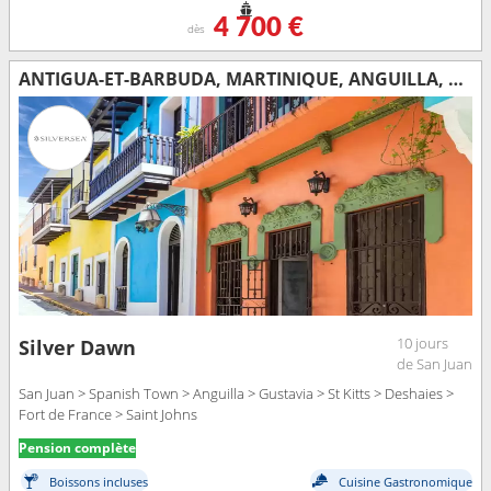
4 700 €
dès
ANTIGUA-ET-BARBUDA, MARTINIQUE, ANGUILLA, FRANCE, VIRGIN GORDA, PORTO RICO
10 jours
Silver Dawn
de San Juan
San Juan > Spanish Town > Anguilla > Gustavia > St Kitts > Deshaies >
Fort de France > Saint Johns
Pension complète
Boissons incluses
Cuisine Gastronomique