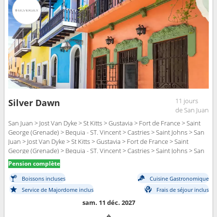
11 jours
Silver Dawn
de San Juan
San Juan > Jost Van Dyke > St Kitts > Gustavia > Fort de France > Saint
George (Grenade) > Bequia - ST. Vincent > Castries > Saint Johns > San
Juan > Jost Van Dyke > St Kitts > Gustavia > Fort de France > Saint
George (Grenade) > Bequia - ST. Vincent > Castries > Saint Johns > San
Juan
Pension complète
Boissons incluses
Cuisine Gastronomique
Service de Majordome inclus
Frais de séjour inclus
sam. 11 déc. 2027