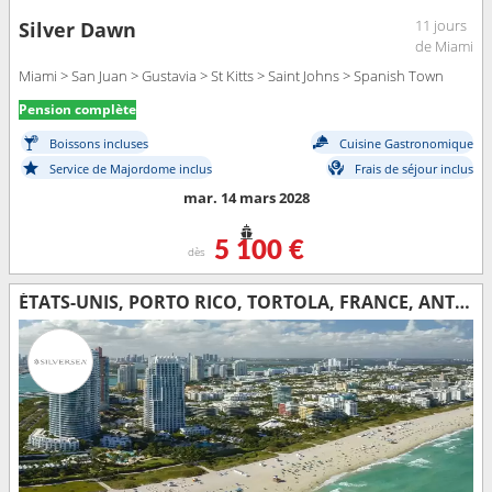
11 jours
Silver Dawn
de Miami
Miami > San Juan > Gustavia > St Kitts > Saint Johns > Spanish Town
Pension complète
Boissons incluses
Cuisine Gastronomique
Service de Majordome inclus
Frais de séjour inclus
mar. 14 mars 2028
5 100 €
dès
ÉTATS-UNIS, PORTO RICO, TORTOLA, FRANCE, ANTIGUA-ET-BARBUDA, JOST VAN DYKE