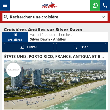
Rechercher une croisière
Croisières Antilles sur Silver Dawn
Vos critères de recherche :
10
Silver Dawn - Antilles
croisières
Nos destinations
Filtrer
Trier
Mois de départ
ÉTATS-UNIS, PORTO RICO, FRANCE, ANTIGUA-ET-BARBUDA, VIRGIN GORDA
Ports
Compagnies
Rechercher