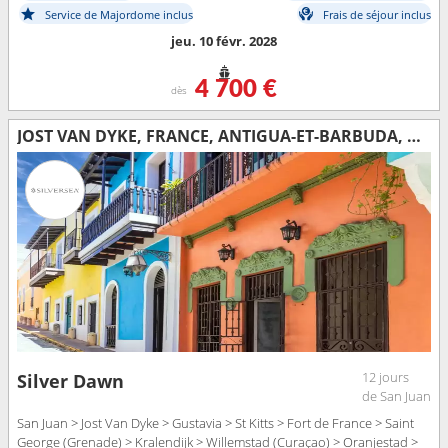
Service de Majordome inclus
Frais de séjour inclus
jeu. 10 févr. 2028
4 700 €
dès
JOST VAN DYKE, FRANCE, ANTIGUA-ET-BARBUDA, MARTINIQUE, GRENADE, BONAIRE, ARUBA, PORTO RICO
12 jours
Silver Dawn
de San Juan
San Juan > Jost Van Dyke > Gustavia > St Kitts > Fort de France > Saint
George (Grenade) > Kralendijk > Willemstad (Curaçao) > Oranjestad >