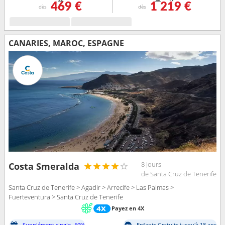
469 €
1 219 €
dès
dès
CANARIES, MAROC, ESPAGNE
8 jours
Costa Smeralda
de Santa Cruz de Tenerife
Santa Cruz de Tenerife > Agadir > Arrecife > Las Palmas >
Fuerteventura > Santa Cruz de Tenerife
Payez en 4X
Supplément single -50%
Enfants Gratuits jusqu'à 18 ans