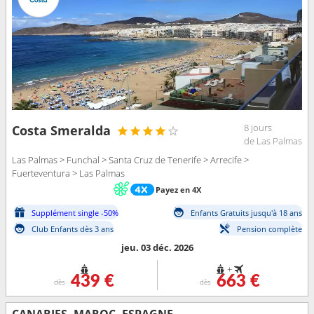
8 jours
Costa Smeralda
de Las Palmas
Las Palmas > Funchal > Santa Cruz de Tenerife > Arrecife >
Fuerteventura > Las Palmas
Payez en 4X
Supplément single -50%
Enfants Gratuits jusqu'à 18 ans
Club Enfants dès 3 ans
Pension complète
jeu. 03 déc. 2026
+
439 €
663 €
dès
dès