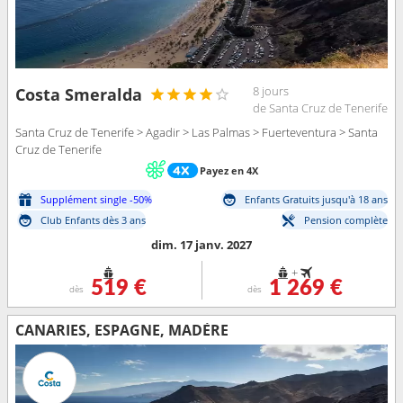
8 jours
Costa Smeralda
de Santa Cruz de Tenerife
Santa Cruz de Tenerife > Agadir > Las Palmas > Fuerteventura > Santa
Cruz de Tenerife
Payez en 4X
Supplément single -50%
Enfants Gratuits jusqu'à 18 ans
Club Enfants dès 3 ans
Pension complète
dim. 17 janv. 2027
+
519 €
1 269 €
dès
dès
CANARIES, ESPAGNE, MADÈRE