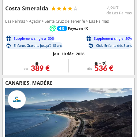
8 jours
Costa Smeralda
de Las Palmas
Las Palmas > Agadir > Santa Cruz de Tenerife > Las Palmas
Payez en 4X
Supplément single à -30%
Supplément single -50%
Enfants Gratuits jusqu'à 18 ans
Club Enfants dès 3 ans
jeu. 10 déc. 2026
+
389 €
536 €
dès
dès
CANARIES, MADÈRE