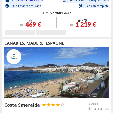
Club Enfants dès 3 ans
Pension complète
dim. 07 mars 2027
+
469 €
1 219 €
dès
dès
CANARIES, MADÈRE, ESPAGNE
8 jours
Costa Smeralda
de Las Palmas