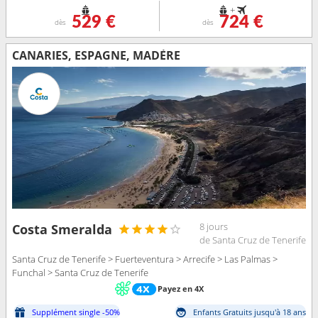
+
529 €
724 €
dès
dès
CANARIES, ESPAGNE, MADÈRE
8 jours
Costa Smeralda
de Santa Cruz de Tenerife
Santa Cruz de Tenerife > Fuerteventura > Arrecife > Las Palmas >
Funchal > Santa Cruz de Tenerife
Payez en 4X
Supplément single -50%
Enfants Gratuits jusqu'à 18 ans