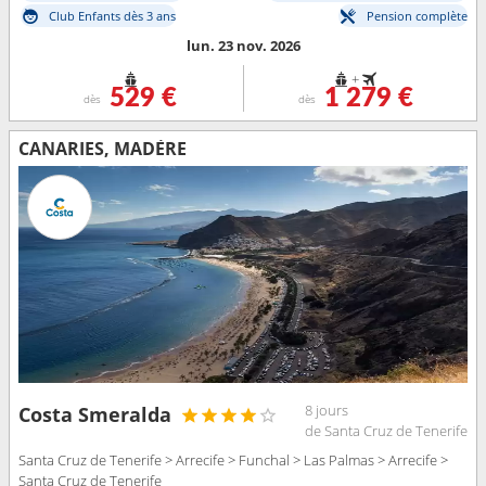
Club Enfants dès 3 ans
Pension complète
lun. 23 nov. 2026
+
529 €
1 279 €
dès
dès
CANARIES, MADÈRE
8 jours
Costa Smeralda
de Santa Cruz de Tenerife
Santa Cruz de Tenerife > Arrecife > Funchal > Las Palmas > Arrecife >
Santa Cruz de Tenerife