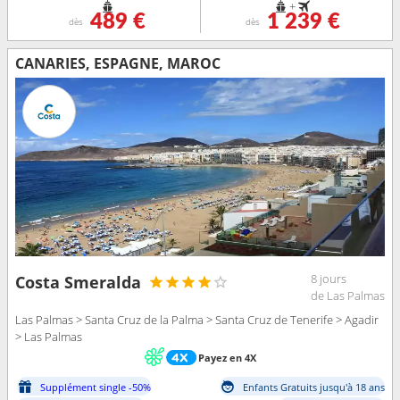
+
489 €
1 239 €
dès
dès
CANARIES, ESPAGNE, MAROC
8 jours
Costa Smeralda
de Las Palmas
Las Palmas > Santa Cruz de la Palma > Santa Cruz de Tenerife > Agadir
> Las Palmas
Payez en 4X
Supplément single -50%
Enfants Gratuits jusqu'à 18 ans