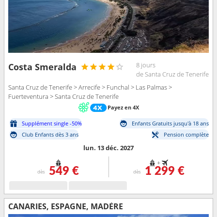
8 jours
Costa Smeralda
de Santa Cruz de Tenerife
Santa Cruz de Tenerife > Arrecife > Funchal > Las Palmas >
Fuerteventura > Santa Cruz de Tenerife
Payez en 4X
Supplément single -50%
Enfants Gratuits jusqu'à 18 ans
Club Enfants dès 3 ans
Pension complète
lun. 13 déc. 2027
+
549 €
1 299 €
dès
dès
CANARIES, ESPAGNE, MADÈRE