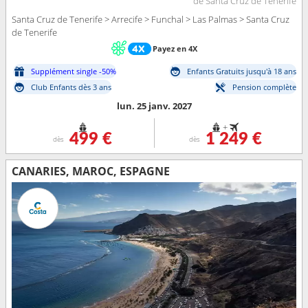
de Santa Cruz de Tenerife
Santa Cruz de Tenerife > Arrecife > Funchal > Las Palmas > Santa Cruz
de Tenerife
Payez en 4X
Supplément single -50%
Enfants Gratuits jusqu'à 18 ans
Club Enfants dès 3 ans
Pension complète
lun. 25 janv. 2027
+
499 €
1 249 €
dès
dès
CANARIES, MAROC, ESPAGNE