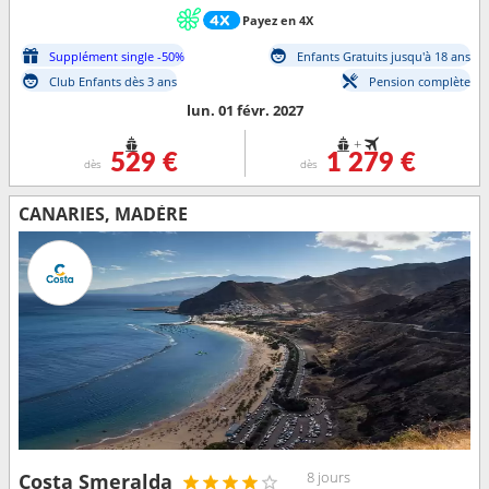
Payez en 4X
Supplément single -50%
Enfants Gratuits jusqu'à 18 ans
Club Enfants dès 3 ans
Pension complète
lun. 01 févr. 2027
+
529 €
1 279 €
dès
dès
CANARIES, MADÈRE
8 jours
Costa Smeralda