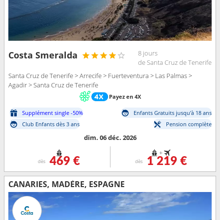
8 jours
Costa Smeralda
de Santa Cruz de Tenerife
Santa Cruz de Tenerife > Arrecife > Fuerteventura > Las Palmas >
Agadir > Santa Cruz de Tenerife
Payez en 4X
Supplément single -50%
Enfants Gratuits jusqu'à 18 ans
Club Enfants dès 3 ans
Pension complète
dim. 06 déc. 2026
+
469 €
1 219 €
dès
dès
CANARIES, MADÈRE, ESPAGNE