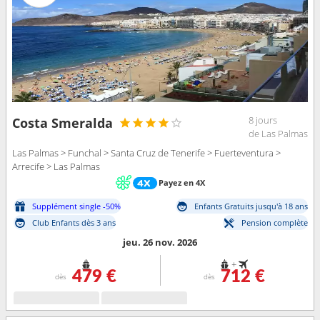
8 jours
Costa Smeralda
de Las Palmas
Las Palmas > Funchal > Santa Cruz de Tenerife > Fuerteventura >
Arrecife > Las Palmas
Payez en 4X
Supplément single -50%
Enfants Gratuits jusqu'à 18 ans
Club Enfants dès 3 ans
Pension complète
jeu. 26 nov. 2026
+
479 €
712 €
dès
dès