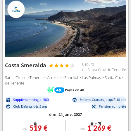
8 jours
Costa Smeralda
de Santa Cruz de Tenerife
Santa Cruz de Tenerife > Arrecife > Funchal > Las Palmas > Santa Cruz
de Tenerife
Payez en 4X
Supplément single -50%
Enfants Gratuits jusqu'à 18 ans
Club Enfants dès 3 ans
Pension complète
dim. 24 janv. 2027
+
519 €
1 269 €
dès
dès