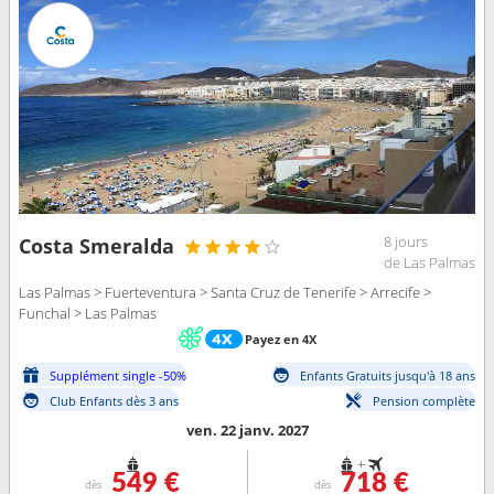
8 jours
Costa Smeralda
de Las Palmas
Las Palmas > Fuerteventura > Santa Cruz de Tenerife > Arrecife >
Funchal > Las Palmas
Payez en 4X
Supplément single -50%
Enfants Gratuits jusqu'à 18 ans
Club Enfants dès 3 ans
Pension complète
ven. 22 janv. 2027
+
549 €
718 €
dès
dès