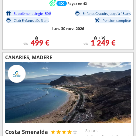
Payez en 4X
Supplément single -50%
Enfants Gratuits jusqu'à 18 ans
Club Enfants dès 3 ans
Pension complète
lun. 30 nov. 2026
+
499 €
1 249 €
dès
dès
CANARIES, MADÈRE
8 jours
Costa Smeralda