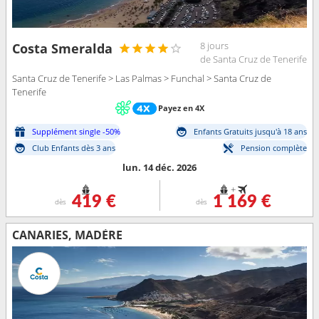
8 jours
Costa Smeralda
de Santa Cruz de Tenerife
Santa Cruz de Tenerife > Las Palmas > Funchal > Santa Cruz de
Tenerife
Payez en 4X
Supplément single -50%
Enfants Gratuits jusqu'à 18 ans
Club Enfants dès 3 ans
Pension complète
lun. 14 déc. 2026
+
419 €
1 169 €
dès
dès
CANARIES, MADÈRE