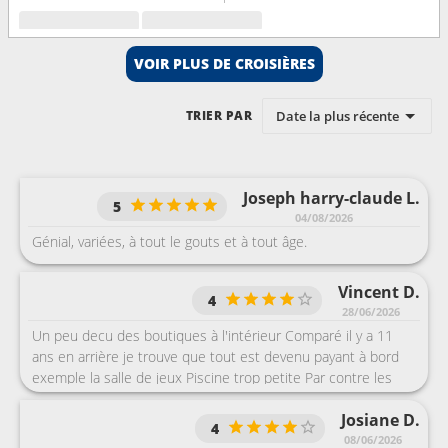
VOIR PLUS DE CROISIÈRES
Date la plus récente
TRIER PAR
Joseph harry-claude L.
5
04/08/2026
Génial, variées, à tout le gouts et à tout âge.
Vincent D.
4
28/06/2026
Un peu decu des boutiques à l'intérieur Comparé il y a 11
ans en arrière je trouve que tout est devenu payant à bord
exemple la salle de jeux Piscine trop petite Par contre les
restaurants sont devenu meilleur qu'avant
Josiane D.
4
08/06/2026