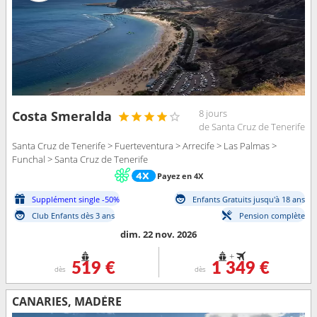
8 jours
Costa Smeralda
de Santa Cruz de Tenerife
Santa Cruz de Tenerife > Fuerteventura > Arrecife > Las Palmas >
Funchal > Santa Cruz de Tenerife
Payez en 4X
Supplément single -50%
Enfants Gratuits jusqu'à 18 ans
Club Enfants dès 3 ans
Pension complète
dim. 22 nov. 2026
+
519 €
1 349 €
dès
dès
CANARIES, MADÈRE