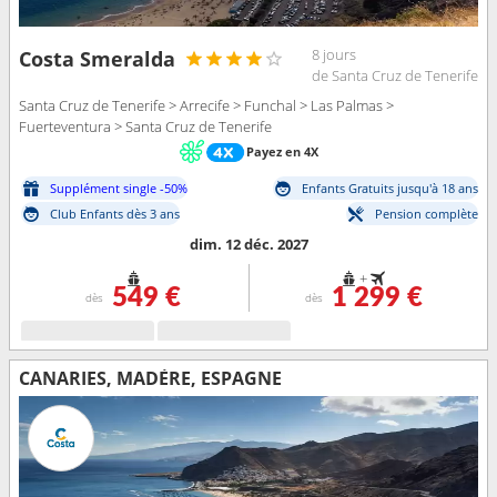
8 jours
Costa Smeralda
de Santa Cruz de Tenerife
Santa Cruz de Tenerife > Arrecife > Funchal > Las Palmas >
Fuerteventura > Santa Cruz de Tenerife
Payez en 4X
Supplément single -50%
Enfants Gratuits jusqu'à 18 ans
Club Enfants dès 3 ans
Pension complète
dim. 12 déc. 2027
+
549 €
1 299 €
dès
dès
CANARIES, MADÈRE, ESPAGNE