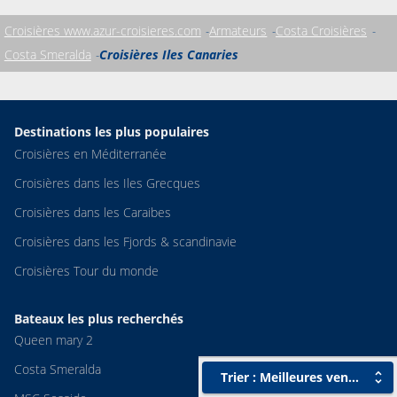
Croisières www.azur-croisieres.com
Armateurs
Costa Croisières
Costa Smeralda
Croisières Iles Canaries
Destinations les plus populaires
Croisières en Méditerranée
Croisières dans les Iles Grecques
Croisières dans les Caraibes
Croisières dans les Fjords & scandinavie
Croisières Tour du monde
Bateaux les plus recherchés
Queen mary 2
Costa Smeralda
Trier : Meilleures ventes