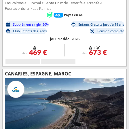
Las Palmas > Funchal > Santa Cruz de Tenerife > Arrecife >
Fuerteventura > Las Palmas
Payez en 4X
Supplément single -50%
Enfants Gratuits jusqu'à 18 ans
Club Enfants dès 3 ans
Pension complète
jeu. 17 déc. 2026
+
469 €
673 €
dès
dès
CANARIES, ESPAGNE, MAROC