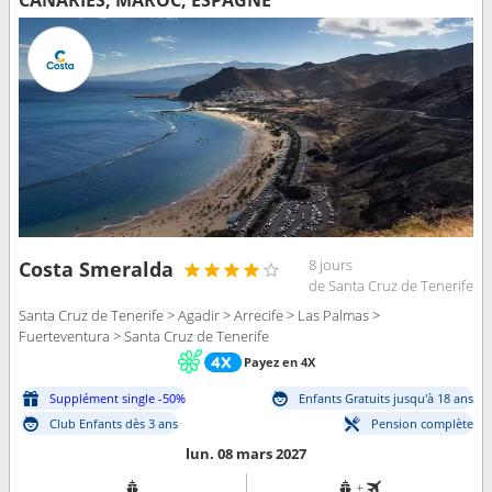
CANARIES, MAROC, ESPAGNE
8 jours
Costa Smeralda
de Santa Cruz de Tenerife
Santa Cruz de Tenerife > Agadir > Arrecife > Las Palmas >
Fuerteventura > Santa Cruz de Tenerife
Payez en 4X
Supplément single -50%
Enfants Gratuits jusqu'à 18 ans
Club Enfants dès 3 ans
Pension complète
lun. 08 mars 2027
+