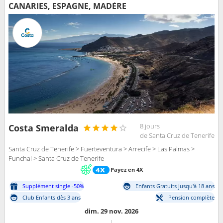
CANARIES, ESPAGNE, MADÈRE
8 jours
Costa Smeralda
de Santa Cruz de Tenerife
Santa Cruz de Tenerife > Fuerteventura > Arrecife > Las Palmas >
Funchal > Santa Cruz de Tenerife
Payez en 4X
Supplément single -50%
Enfants Gratuits jusqu'à 18 ans
Club Enfants dès 3 ans
Pension complète
dim. 29 nov. 2026