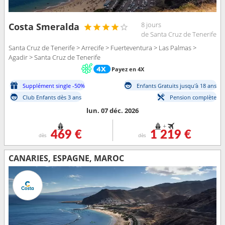
8 jours
Costa Smeralda
de Santa Cruz de Tenerife
Santa Cruz de Tenerife > Arrecife > Fuerteventura > Las Palmas >
Agadir > Santa Cruz de Tenerife
Payez en 4X
Supplément single -50%
Enfants Gratuits jusqu'à 18 ans
Club Enfants dès 3 ans
Pension complète
lun. 07 déc. 2026
+
469 €
1 219 €
dès
dès
CANARIES, ESPAGNE, MAROC