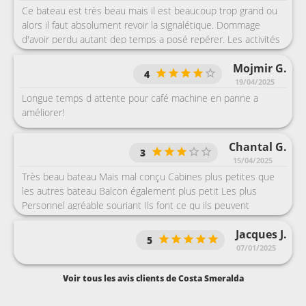
Ce bateau est très beau mais il est beaucoup trop grand ou
alors il faut absolument revoir la signalétique. Dommage
d'avoir perdu autant dep temps a posé repérer. Les activités
sur le bateau à part les spectacles que que j'ai vu a moitié, je
Mojmir G.
n'ai pas fait d'activité. Par rapport a l'heure de dîner, je n'ai
4
pas pu vu voir un spectacle entier !
19/04/2025
Longue temps d attente pour café machine en panne a
améliorer!
Chantal G.
3
15/04/2025
Très beau bateau Mais mal conçu Cabines plus petites que
les autres bateau Balcon également plus petit Les plus
Personnel agréable souriant Ils font ce qu ils peuvent
souvent débordés Notamment resto....service Très long
Jacques J.
5
07/01/2025
Voir tous les avis clients de Costa Smeralda