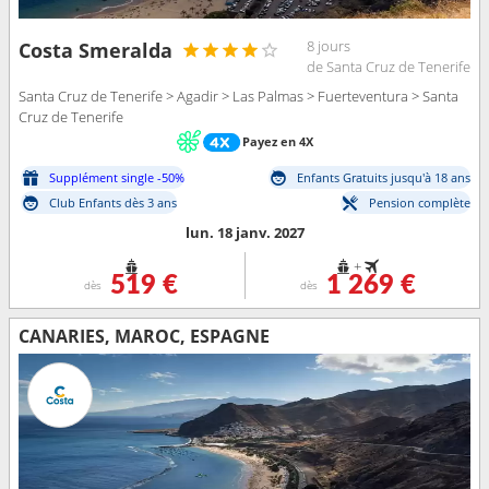
8 jours
Costa Smeralda
de Santa Cruz de Tenerife
Santa Cruz de Tenerife > Agadir > Las Palmas > Fuerteventura > Santa
Cruz de Tenerife
Payez en 4X
Supplément single -50%
Enfants Gratuits jusqu'à 18 ans
Club Enfants dès 3 ans
Pension complète
lun. 18 janv. 2027
+
519 €
1 269 €
dès
dès
CANARIES, MAROC, ESPAGNE