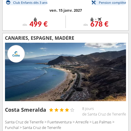
Club Enfants dès 3 ans
Pension complète
ven. 15 janv. 2027
+
499 €
678 €
dès
dès
CANARIES, ESPAGNE, MADÈRE
8 jours
Costa Smeralda
de Santa Cruz de Tenerife
Santa Cruz de Tenerife > Fuerteventura > Arrecife > Las Palmas >
Funchal > Santa Cruz de Tenerife