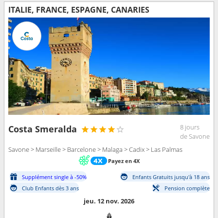
ITALIE, FRANCE, ESPAGNE, CANARIES
8 jours
Costa Smeralda
de Savone
Savone > Marseille > Barcelone > Malaga > Cadix > Las Palmas
Payez en 4X
Supplément single à -50%
Enfants Gratuits jusqu'à 18 ans
Club Enfants dès 3 ans
Pension complète
jeu. 12 nov. 2026