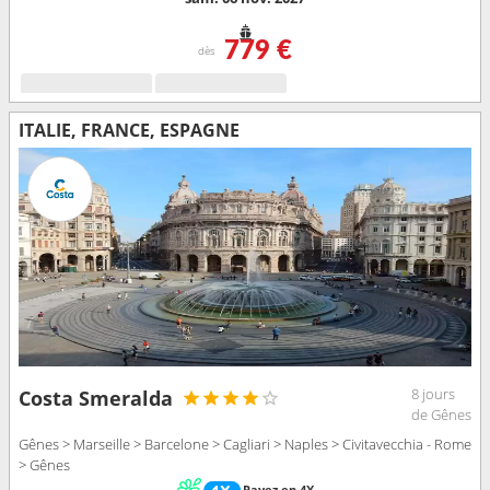
779 €
dès
ITALIE, FRANCE, ESPAGNE
8 jours
Costa Smeralda
de Gênes
Gênes > Marseille > Barcelone > Cagliari > Naples > Civitavecchia - Rome
> Gênes
Payez en 4X