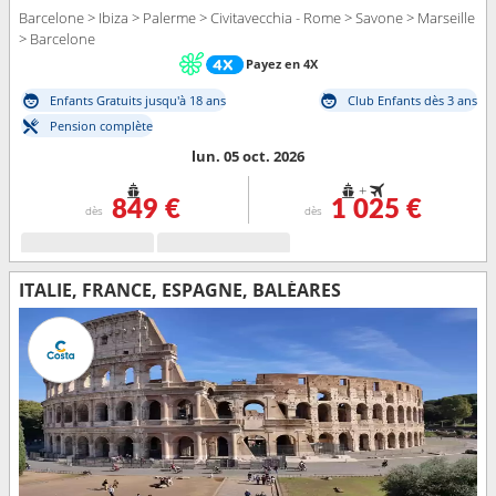
Barcelone > Ibiza > Palerme > Civitavecchia - Rome > Savone > Marseille
> Barcelone
Payez en 4X
Enfants Gratuits jusqu'à 18 ans
Club Enfants dès 3 ans
Pension complète
lun. 05 oct. 2026
+
849 €
1 025 €
dès
dès
ITALIE, FRANCE, ESPAGNE, BALÉARES