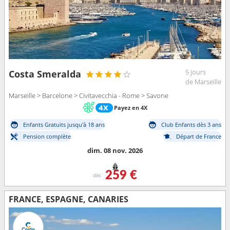
5 jours
Costa Smeralda
de Marseille
Marseille > Barcelone > Civitavecchia - Rome > Savone
Payez en 4X
Enfants Gratuits jusqu'à 18 ans
Club Enfants dès 3 ans
Pension complète
Départ de France
dim. 08 nov. 2026
259 €
dès
FRANCE, ESPAGNE, CANARIES