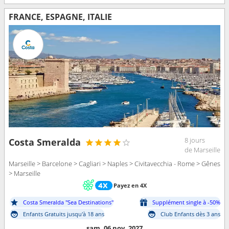
FRANCE, ESPAGNE, ITALIE
8 jours
Costa Smeralda
de Marseille
Marseille > Barcelone > Cagliari > Naples > Civitavecchia - Rome > Gênes
> Marseille
Payez en 4X
Costa Smeralda "Sea Destinations"
Supplément single à -50%
Enfants Gratuits jusqu'à 18 ans
Club Enfants dès 3 ans
sam. 06 nov. 2027