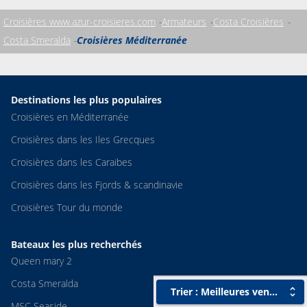
Croisières www.azur-croisieres.com
Armateurs
Costa Croisières
Costa Smeralda
Croisières Méditerranée
Destinations les plus populaires
Croisières en Méditerranée
Croisières dans les Iles Grecques
Croisières dans les Caraibes
Croisières dans les Fjords & scandinavie
Croisières Tour du monde
Bateaux les plus recherchés
Queen mary 2
Costa Smeralda
Trier : Meilleures ventes
MSC Seaside