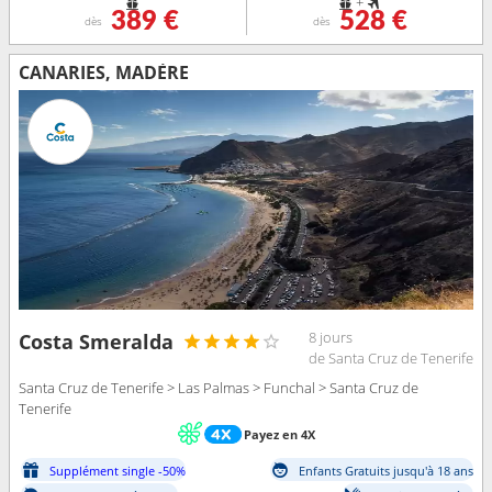
+
389 €
528 €
dès
dès
CANARIES, MADÈRE
8 jours
Costa Smeralda
de Santa Cruz de Tenerife
Santa Cruz de Tenerife > Las Palmas > Funchal > Santa Cruz de
Tenerife
Payez en 4X
Supplément single -50%
Enfants Gratuits jusqu'à 18 ans