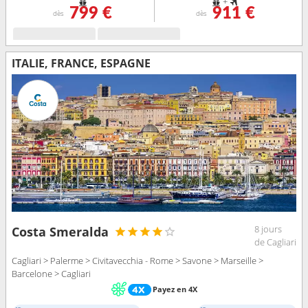
+
799 €
911 €
dès
dès
ITALIE, FRANCE, ESPAGNE
8 jours
Costa Smeralda
de Cagliari
Cagliari > Palerme > Civitavecchia - Rome > Savone > Marseille >
Barcelone > Cagliari
Payez en 4X