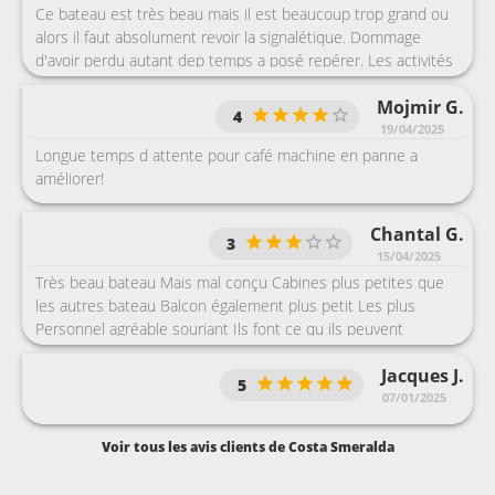
Ce bateau est très beau mais il est beaucoup trop grand ou
alors il faut absolument revoir la signalétique. Dommage
d'avoir perdu autant dep temps a posé repérer. Les activités
sur le bateau à part les spectacles que que j'ai vu a moitié, je
Mojmir G.
n'ai pas fait d'activité. Par rapport a l'heure de dîner, je n'ai
4
pas pu vu voir un spectacle entier !
19/04/2025
Longue temps d attente pour café machine en panne a
améliorer!
Chantal G.
3
15/04/2025
Très beau bateau Mais mal conçu Cabines plus petites que
les autres bateau Balcon également plus petit Les plus
Personnel agréable souriant Ils font ce qu ils peuvent
souvent débordés Notamment resto....service Très long
Jacques J.
5
07/01/2025
Voir tous les avis clients de Costa Smeralda