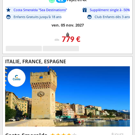
Costa Smeralda "Sea Destinations"
Supplément single à -50%
Enfants Gratuits jusqu'à 18 ans
Club Enfants dès 3 ans
ven. 05 nov. 2027
779 €
dès
ITALIE, FRANCE, ESPAGNE
8 jours