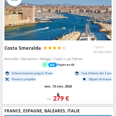
7 jours
Costa Smeralda
de Marseille
Marseille > Barcelone > Malaga > Cadix > Las Palmas
Payez en 4X
Enfants Gratuits jusqu'à 18 ans
Club Enfants dès 3 ans
Pension complète
Départ de France
ven. 13 nov. 2026
279 €
dès
FRANCE, ESPAGNE, BALÉARES, ITALIE