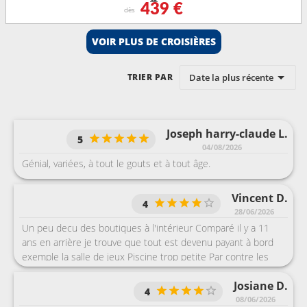
439 €
dès
VOIR PLUS DE CROISIÈRES
Date la plus récente
TRIER PAR
Joseph harry-claude L.
5
04/08/2026
Génial, variées, à tout le gouts et à tout âge.
Vincent D.
4
28/06/2026
Un peu decu des boutiques à l'intérieur Comparé il y a 11
ans en arrière je trouve que tout est devenu payant à bord
exemple la salle de jeux Piscine trop petite Par contre les
restaurants sont devenu meilleur qu'avant
Josiane D.
4
08/06/2026