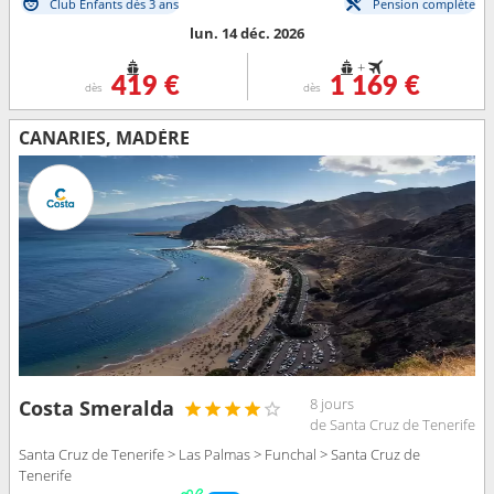
Club Enfants dès 3 ans
Pension complète
lun. 14 déc. 2026
+
419 €
1 169 €
dès
dès
CANARIES, MADÈRE
8 jours
Costa Smeralda
de Santa Cruz de Tenerife
Santa Cruz de Tenerife > Las Palmas > Funchal > Santa Cruz de
Tenerife