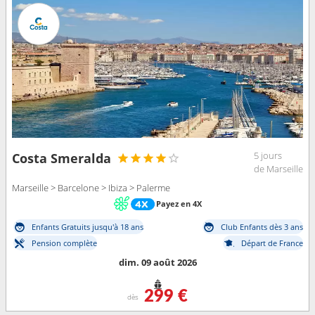
5 jours
Costa Smeralda
de Marseille
Marseille > Barcelone > Ibiza > Palerme
Payez en 4X
Enfants Gratuits jusqu'à 18 ans
Club Enfants dès 3 ans
Pension complète
Départ de France
dim. 09 août 2026
299 €
dès