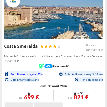
8 jours
Costa Smeralda
de Marseille
Marseille > Barcelone > Ibiza > Palerme > Civitavecchia - Rome > Savone
> Marseille
Payez en 4X
Supplément single à -50%
Enfants Gratuits jusqu'à 18 ans
Club Enfants dès 3 ans
Pension complète
dim. 30 août 2026
+
699 €
821 €
dès
dès