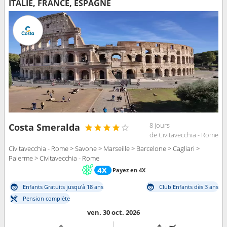
ITALIE, FRANCE, ESPAGNE
8 jours
Costa Smeralda
de Civitavecchia - Rome
Civitavecchia - Rome > Savone > Marseille > Barcelone > Cagliari >
Palerme > Civitavecchia - Rome
Payez en 4X
Enfants Gratuits jusqu'à 18 ans
Club Enfants dès 3 ans
Pension complète
ven. 30 oct. 2026