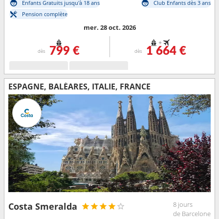
Enfants Gratuits jusqu'à 18 ans
Club Enfants dès 3 ans
Pension complète
mer. 28 oct. 2026
+
799 €
1 664 €
dès
dès
ESPAGNE, BALÉARES, ITALIE, FRANCE
8 jours
Costa Smeralda
de Barcelone