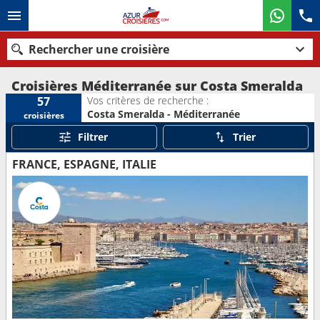
Rechercher une croisière
Croisières Méditerranée sur Costa Smeralda
Vos critères de recherche :
57
Costa Smeralda - Méditerranée
croisières
Nos destinations
Filtrer
Trier
Mois de départ
FRANCE, ESPAGNE, ITALIE
Ports
Compagnies
Rechercher