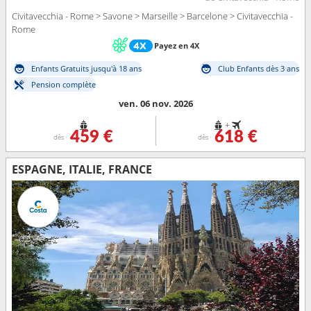
Civitavecchia - Rome > Savone > Marseille > Barcelone > Civitavecchia -
Rome
Payez en 4X
Enfants Gratuits jusqu'à 18 ans
Club Enfants dès 3 ans
Pension complète
ven. 06 nov. 2026
+
459 €
618 €
dès
dès
ESPAGNE, ITALIE, FRANCE