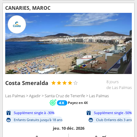
CANARIES, MAROC
8 jours
Costa Smeralda
de Las Palmas
Las Palmas > Agadir > Santa Cruz de Tenerife > Las Palmas
Payez en 4X
Supplément single à -30%
Supplément single -50%
Enfants Gratuits jusqu'à 18 ans
Club Enfants dès 3 ans
jeu. 10 déc. 2026