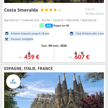
6 jours
Costa Smeralda
de Barcelone
Barcelone > Civitavecchia - Rome > Savone > Marseille > Barcelone
Payez en 4X
Enfants Gratuits jusqu'à 18 ans
Club Enfants dès 3 ans
Pension complète
lun. 09 nov. 2026
+
459 €
607 €
dès
dès
ESPAGNE, ITALIE, FRANCE