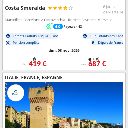
6 jours
Costa Smeralda
de Marseille
Marseille > Barcelone > Civitavecchia - Rome > Savone > Marseille
Payez en 4X
Enfants Gratuits jusqu'à 18 ans
Club Enfants dès 3 ans
Pension complète
Départ de France
dim. 08 nov. 2026
+
419 €
687 €
dès
dès
ITALIE, FRANCE, ESPAGNE