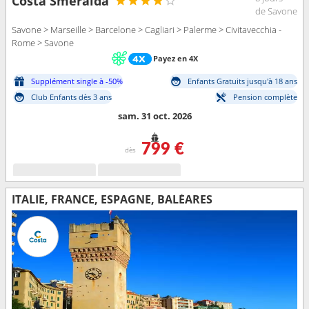
Costa Smeralda
de Savone
Savone > Marseille > Barcelone > Cagliari > Palerme > Civitavecchia -
Rome > Savone
Payez en 4X
Supplément single à -50%
Enfants Gratuits jusqu'à 18 ans
Club Enfants dès 3 ans
Pension complète
sam. 31 oct. 2026
799 €
dès
ITALIE, FRANCE, ESPAGNE, BALÉARES