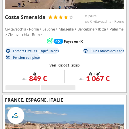
8 jours
Costa Smeralda
de Civitavecchia - Rome
Civitavecchia - Rome > Savone > Marseille > Barcelone > Ibiza > Palerme
> Civitavecchia - Rome
Payez en 4X
Enfants Gratuits jusqu'à 18 ans
Club Enfants dès 3 ans
Pension complète
ven. 02 oct. 2026
+
849 €
1 067 €
dès
dès
FRANCE, ESPAGNE, ITALIE