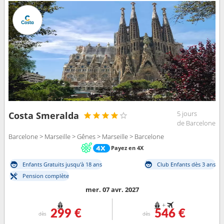
5 jours
Costa Smeralda
de Barcelone
Barcelone > Marseille > Gênes > Marseille > Barcelone
Payez en 4X
Enfants Gratuits jusqu'à 18 ans
Club Enfants dès 3 ans
Pension complète
mer. 07 avr. 2027
+
299 €
546 €
dès
dès