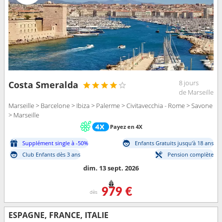
8 jours
Costa Smeralda
de Marseille
Marseille > Barcelone > Ibiza > Palerme > Civitavecchia - Rome > Savone
> Marseille
Payez en 4X
Supplément single à -50%
Enfants Gratuits jusqu'à 18 ans
Club Enfants dès 3 ans
Pension complète
dim. 13 sept. 2026
979 €
dès
ESPAGNE, FRANCE, ITALIE