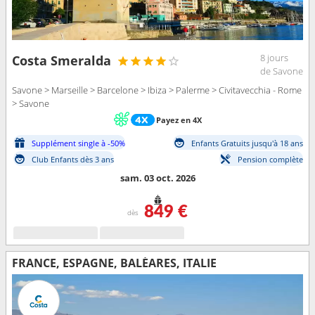
8 jours
Costa Smeralda
de Savone
Savone > Marseille > Barcelone > Ibiza > Palerme > Civitavecchia - Rome
> Savone
Payez en 4X
Supplément single à -50%
Enfants Gratuits jusqu'à 18 ans
Club Enfants dès 3 ans
Pension complète
sam. 03 oct. 2026
849 €
dès
FRANCE, ESPAGNE, BALÉARES, ITALIE