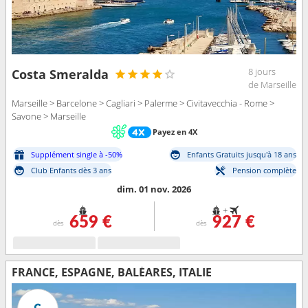
8 jours
Costa Smeralda
de Marseille
Marseille > Barcelone > Cagliari > Palerme > Civitavecchia - Rome >
Savone > Marseille
Payez en 4X
Supplément single à -50%
Enfants Gratuits jusqu'à 18 ans
Club Enfants dès 3 ans
Pension complète
dim. 01 nov. 2026
+
659 €
927 €
dès
dès
FRANCE, ESPAGNE, BALÉARES, ITALIE