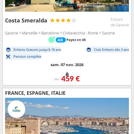
6 jours
Costa Smeralda
de Savone
Savone > Marseille > Barcelone > Civitavecchia - Rome > Savone
Payez en 4X
Enfants Gratuits jusqu'à 18 ans
Club Enfants dès 3 ans
Pension complète
sam. 07 nov. 2026
459 €
dès
FRANCE, ESPAGNE, ITALIE