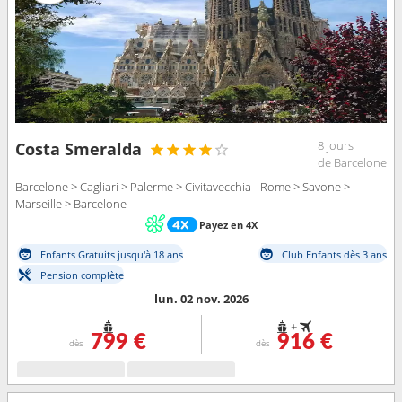
8 jours
Costa Smeralda
de Barcelone
Barcelone > Cagliari > Palerme > Civitavecchia - Rome > Savone >
Marseille > Barcelone
Payez en 4X
Enfants Gratuits jusqu'à 18 ans
Club Enfants dès 3 ans
Pension complète
lun. 02 nov. 2026
+
799 €
916 €
dès
dès