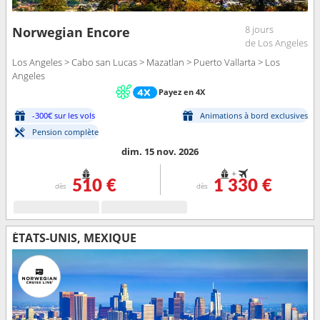
8 jours
Norwegian Encore
de Los Angeles
Los Angeles > Cabo san Lucas > Mazatlan > Puerto Vallarta > Los
Angeles
Payez en 4X
-300€ sur les vols
Animations à bord exclusives
Pension complète
dim. 15 nov. 2026
+
510 €
1 330 €
dès
dès
ÉTATS-UNIS, MEXIQUE