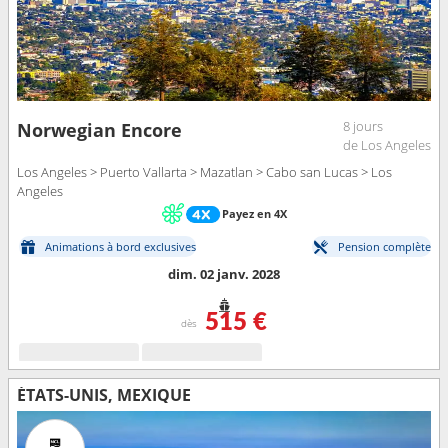
8 jours
Norwegian Encore
de Los Angeles
Los Angeles > Puerto Vallarta > Mazatlan > Cabo san Lucas > Los
Angeles
Payez en 4X
Animations à bord exclusives
Pension complète
dim. 02 janv. 2028
515 €
dès
ÉTATS-UNIS, MEXIQUE