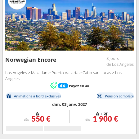
8 jours
Norwegian Encore
de Los Angeles
Los Angeles > Mazatlan > Puerto Vallarta > Cabo san Lucas > Los
Angeles
Payez en 4X
Animations à bord exclusives
Pension complète
dim. 03 janv. 2027
+
550 €
1 900 €
dès
dès