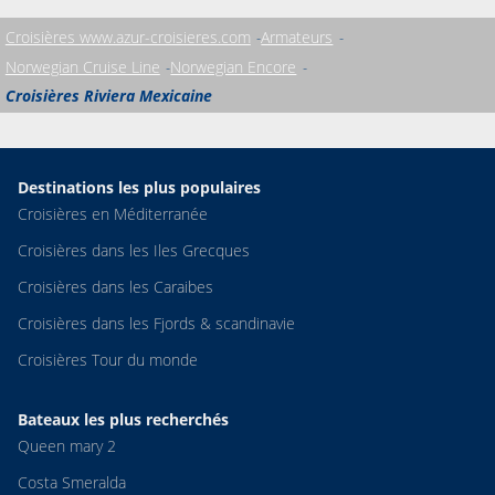
Croisières www.azur-croisieres.com
Armateurs
Norwegian Cruise Line
Norwegian Encore
Croisières Riviera Mexicaine
Destinations les plus populaires
Croisières en Méditerranée
Croisières dans les Iles Grecques
Croisières dans les Caraibes
Croisières dans les Fjords & scandinavie
Croisières Tour du monde
Bateaux les plus recherchés
Queen mary 2
Costa Smeralda