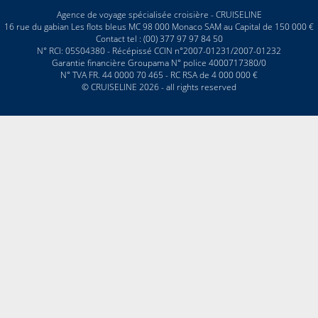
Agence de voyage spécialisée croisière - CRUISELINE
16 rue du gabian Les flots bleus MC 98 000 Monaco SAM au Capital de 150 000 €
Contact tel : (00) 377 97 97 84 50
N° RCI: 05S04380 - Récépissé CCIN n°2007-01231/2007-01232
Garantie financière Groupama N° police 4000717380/0
N° TVA FR. 44 0000 70 465 - RC RSA de 4 000 000 €
© CRUISELINE 2026 - all rights reserved