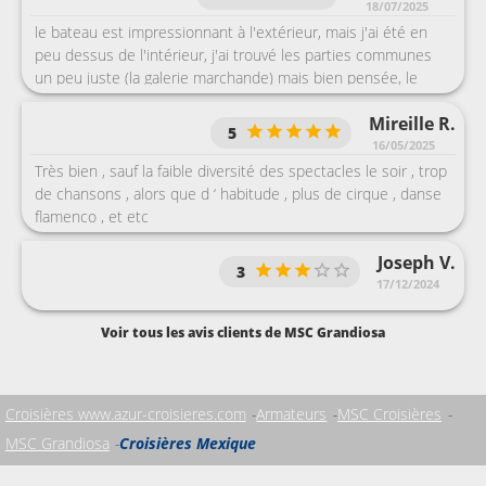
18/07/2025
le bateau est impressionnant à l'extérieur, mais j'ai été en
peu dessus de l'intérieur, j'ai trouvé les parties communes
un peu juste (la galerie marchande) mais bien pensée, le
premier soir on a ressenti la fatigue des serveurs ils étaient
Mireille R.
blasés, mais après les jours suivants ils ont pris du poil de la
5
bête, ils ont mis plus de peste, je n'ai pas aimer l'attitude
16/05/2025
d'un incertain certain serveur au d un bar qui proposait des
Très bien , sauf la faible diversité des spectacles le soir , trop
dégustations à toute les autre clients sauf mon mari, on va
de chansons , alors que d ‘ habitude , plus de cirque , danse
dire qu'il ne l'avait pas vu malgré sa couleur je n'ai pas aimé
flamenco , et etc
l'arrivé a 8h pour un départ à 16h
Joseph V.
3
17/12/2024
Voir tous les avis clients de MSC Grandiosa
Croisières www.azur-croisieres.com
Armateurs
MSC Croisières
MSC Grandiosa
Croisières Mexique