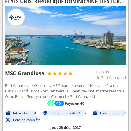
ÉTATS-UNIS, RÉPUBLIQUE DOMINICAINE, ÎLES TURQUES-ET-CAÏQUES, BAHAMAS, JAMAÏQUE, CAÏMANS (ÎLES), MEXIQUE
15 jours
MSC Grandiosa
de Port Canaveral
Port Canaveral > Ocean cay MSC marine reserve > Nassau > Puerto
Plata > Grand Turk > Port Canaveral > Ocean cay MSC marine reserve >
Ocho Rios > Georgetown > Cozumel > Port Canaveral
Payez en 4X
Internet à bord
Clubs Enfants dès 3 ans
Enfants Gratuits*
Pension complète
jeu. 23 déc. 2027