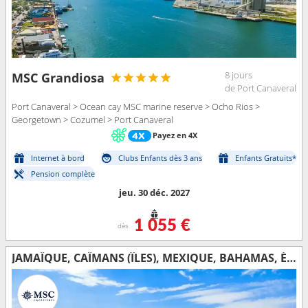
8 jours
MSC Grandiosa
de Port Canaveral
Port Canaveral > Ocean cay MSC marine reserve > Ocho Rios >
Georgetown > Cozumel > Port Canaveral
Payez en 4X
Internet à bord
Clubs Enfants dès 3 ans
Enfants Gratuits*
Pension complète
jeu. 30 déc. 2027
1 055 €
dès
JAMAÏQUE, CAÏMANS (ÎLES), MEXIQUE, BAHAMAS, ÉTATS-UNIS