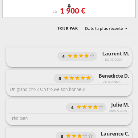
1 900 €
dès
Date la plus récente
TRIER PAR
Laurent M.
4
15/07/2026
Benedicte D.
5
21/06/2026
Un grand choix On trouve son bonheur
Julie M.
4
28/07/2025
Très bien
Laurence C.
3