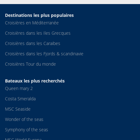
Destinations les plus populaires
Croisières en Méditerranée
Croisières dans les Iles Grecques
Croisières dans les Caraibes
Croisières dans les Fjords & scandinavie
Croisières Tour du monde
Bateaux les plus recherchés
Queen mary 2
Costa Smeralda
MSC Seaside
Wonder of the seas
Symphony of the seas
MSC World Europa