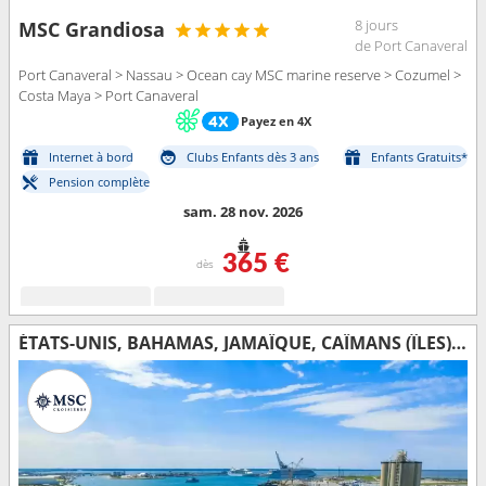
8 jours
MSC Grandiosa
de Port Canaveral
Port Canaveral > Nassau > Ocean cay MSC marine reserve > Cozumel >
Costa Maya > Port Canaveral
Payez en 4X
Internet à bord
Clubs Enfants dès 3 ans
Enfants Gratuits*
Pension complète
sam. 28 nov. 2026
365 €
dès
ÉTATS-UNIS, BAHAMAS, JAMAÏQUE, CAÏMANS (ÎLES), MEXIQUE