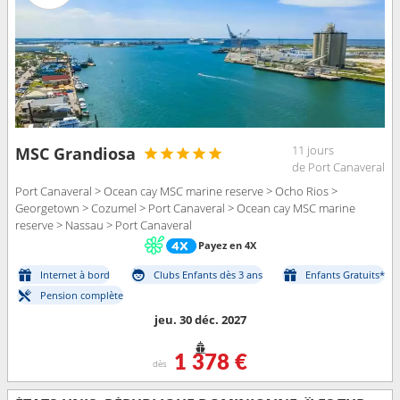
11 jours
MSC Grandiosa
de Port Canaveral
Port Canaveral > Ocean cay MSC marine reserve > Ocho Rios >
Georgetown > Cozumel > Port Canaveral > Ocean cay MSC marine
reserve > Nassau > Port Canaveral
Payez en 4X
Internet à bord
Clubs Enfants dès 3 ans
Enfants Gratuits*
Pension complète
jeu. 30 déc. 2027
1 378 €
dès