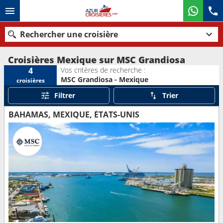
Rechercher une croisière
Croisières Mexique sur MSC Grandiosa
Vos critères de recherche :
4
MSC Grandiosa - Mexique
croisières
Nos destinations
Filtrer
Trier
Mois de départ
BAHAMAS, MEXIQUE, ÉTATS-UNIS
Ports
Compagnies
Rechercher