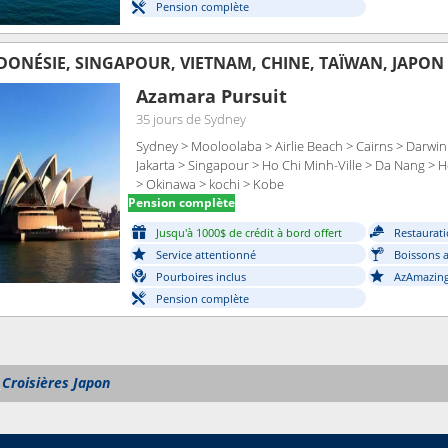
Pension complète
NDONÉSIE, SINGAPOUR, VIETNAM, CHINE, TAÏWAN, JAPON
Azamara Pursuit
35 jours
de Sydney
Sydney > Mooloolaba > Airlie Beach > Cairns > Darwi
Jakarta > Singapour > Ho Chi Minh-Ville > Da Nang > 
> Okinawa > kochi > Kobe
Pension complète
Jusqu'à 1000$ de crédit à bord offert
Restaurati
Service attentionné
Boissons a
Pourboires inclus
AzAmazing
Pension complète
t
Croisières Japon