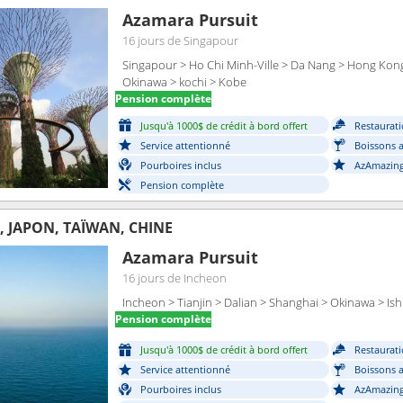
Azamara Pursuit
16 jours
de Singapour
Singapour > Ho Chi Minh-Ville > Da Nang > Hong Kong
Okinawa > kochi > Kobe
Pension complète
Jusqu'à 1000$ de crédit à bord offert
Restaurati
Service attentionné
Boissons a
Pourboires inclus
AzAmazing
Pension complète
, JAPON, TAÏWAN, CHINE
Azamara Pursuit
16 jours
de Incheon
Incheon > Tianjin > Dalian > Shanghai > Okinawa > Ish
Pension complète
Jusqu'à 1000$ de crédit à bord offert
Restaurati
Service attentionné
Boissons a
Pourboires inclus
AzAmazing