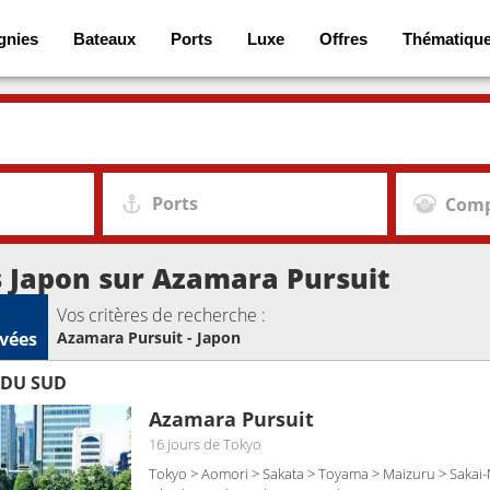
gnies
Bateaux
Ports
Luxe
Offres
Thématiqu
Ports
Comp
s Japon sur Azamara Pursuit
Vos critères de recherche :
vées
Azamara Pursuit - Japon
 DU SUD
Azamara Pursuit
16 jours
de Tokyo
Tokyo > Aomori > Sakata > Toyama > Maizuru > Sakai