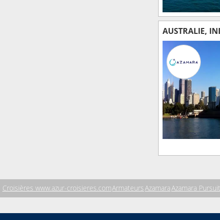
AUSTRALIE, I
Croisières www.azur-croisieres.com
Armateurs
Azamara
Azamara Pursui