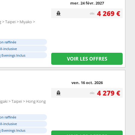
mer. 24 févr. 2027
4 269 €
dès
 > Taipei > Miyako >
on raffinée
ll-inclusive
 Evenings Inclus
VOIR LES OFFRES
ven. 16 oct. 2026
4 279 €
dès
igaki > Taipei > Hong Kong
on raffinée
ll-inclusive
 Evenings Inclus