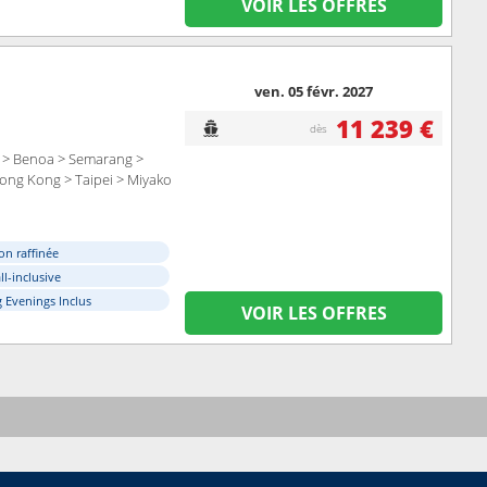
VOIR LES OFFRES
ven. 05 févr. 2027
11 239 €
dès
n > Benoa > Semarang >
Hong Kong > Taipei > Miyako
on raffinée
ll-inclusive
 Evenings Inclus
VOIR LES OFFRES