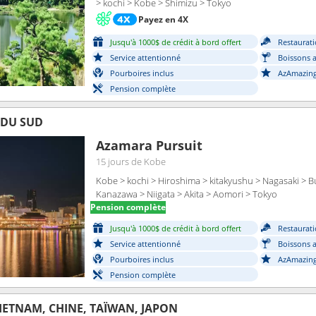
> kochi > Kobe > Shimizu > Tokyo
Payez en 4X
Jusqu'à 1000$ de crédit à bord offert
Restaurati
Service attentionné
Boissons a
Pourboires inclus
AzAmazing
Pension complète
 DU SUD
Azamara Pursuit
15 jours
de Kobe
Kobe > kochi > Hiroshima > kitakyushu > Nagasaki > B
Kanazawa > Niigata > Akita > Aomori > Tokyo
Pension complète
Jusqu'à 1000$ de crédit à bord offert
Restaurati
Service attentionné
Boissons a
Pourboires inclus
AzAmazing
Pension complète
IETNAM, CHINE, TAÏWAN, JAPON