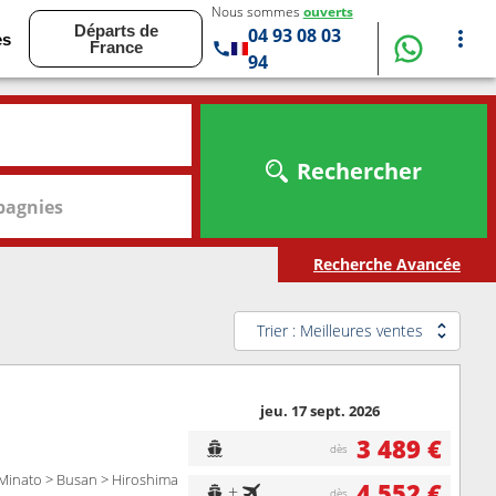
Nous sommes
ouverts
Départs de
04 93 08 03
es
France
94
Rechercher
agnies
Recherche Avancée
Trier : Meilleures ventes
jeu. 17 sept. 2026
3 489 €
dès
-Minato > Busan > Hiroshima
4 552 €
+
dès