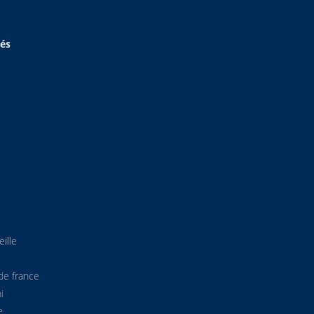
hés
ille
de france
i
e