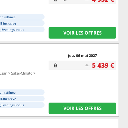
on raffinée
ll-inclusive
 Evenings Inclus
VOIR LES OFFRES
jeu. 06 mai 2027
5 439 €
dès
usan > Sakai-Minato >
on raffinée
ll-inclusive
 Evenings Inclus
VOIR LES OFFRES