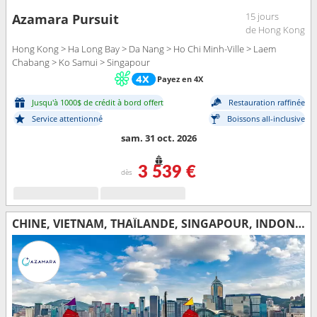
15 jours
Azamara Pursuit
de Hong Kong
Hong Kong > Ha Long Bay > Da Nang > Ho Chi Minh-Ville > Laem
Chabang > Ko Samui > Singapour
Payez en 4X
Jusqu'à 1000$ de crédit à bord offert
Restauration raffinée
Service attentionné
Boissons all-inclusive
sam. 31 oct. 2026
3 539 €
dès
CHINE, VIETNAM, THAÏLANDE, SINGAPOUR, INDONÉSIE, AUSTRALIE