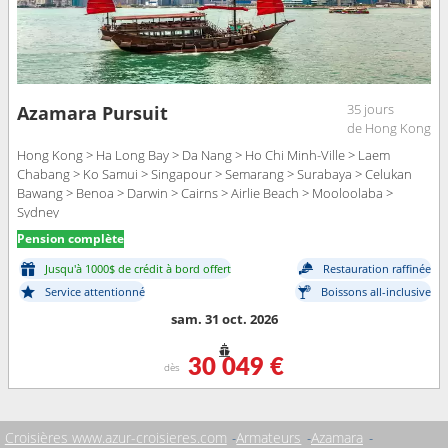
35 jours
Azamara Pursuit
de Hong Kong
Hong Kong > Ha Long Bay > Da Nang > Ho Chi Minh-Ville > Laem
Chabang > Ko Samui > Singapour > Semarang > Surabaya > Celukan
Bawang > Benoa > Darwin > Cairns > Airlie Beach > Mooloolaba >
Sydney
Pension complète
Jusqu'à 1000$ de crédit à bord offert
Restauration raffinée
Service attentionné
Boissons all-inclusive
sam. 31 oct. 2026
30 049 €
dès
Croisières www.azur-croisieres.com
Armateurs
Azamara