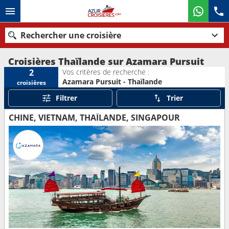
Rechercher une croisière
Croisières Thaïlande sur Azamara Pursuit
Vos critères de recherche :
2
Azamara Pursuit - Thaïlande
croisières
Nos destinations
Filtrer
Trier
Mois de départ
CHINE, VIETNAM, THAÏLANDE, SINGAPOUR
Ports
Compagnies
Rechercher