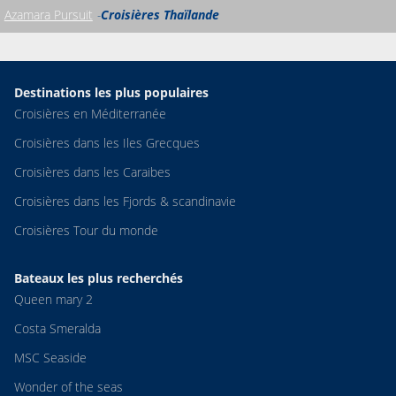
Azamara Pursuit
Croisières Thaïlande
Destinations les plus populaires
Croisières en Méditerranée
Croisières dans les Iles Grecques
Croisières dans les Caraibes
Croisières dans les Fjords & scandinavie
Croisières Tour du monde
Bateaux les plus recherchés
Queen mary 2
Costa Smeralda
MSC Seaside
Wonder of the seas