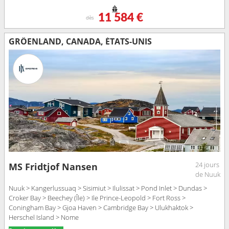
11 584 €
dès
GRÖENLAND, CANADA, ÉTATS-UNIS
24 jours
MS Fridtjof Nansen
de Nuuk
Nuuk > Kangerlussuaq > Sisimiut > Ilulissat > Pond Inlet > Dundas >
Croker Bay > Beechey (Île) > Ile Prince-Leopold > Fort Ross >
Coningham Bay > Gjoa Haven > Cambridge Bay > Ulukhaktok >
Herschel Island > Nome