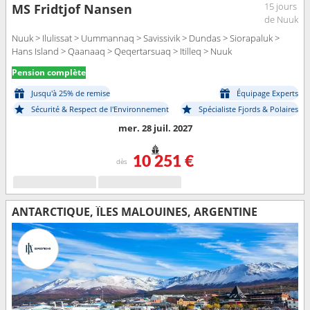
15 jours
MS Fridtjof Nansen
de Nuuk
Nuuk > Ilulissat > Uummannaq > Savissivik > Dundas > Siorapaluk >
Hans Island > Qaanaaq > Qeqertarsuaq > Itilleq > Nuuk
Pension complète
Jusqu'à 25% de remise
Équipage Experts
Sécurité & Respect de l'Environnement
Spécialiste Fjords & Polaires
mer. 28 juil. 2027
10 251 €
dès
ANTARCTIQUE, ÎLES MALOUINES, ARGENTINE