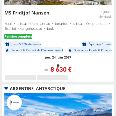
11 jours
MS Fridtjof Nansen
de Nuuk
Nuuk > Ilulissat > Uummannaq > Uunartoq > Ilulissat > Qeqertarsuaq >
Sisimiut > Kangerlussuaq > Nuuk
Pension complète
Jusqu'à 25% de remise
Équipage Experts
Sécurité & Respect de l'Environnement
Spécialiste Fjords & Polaires
jeu. 24 juin 2027
8 630 €
dès
ARGENTINE, ANTARCTIQUE