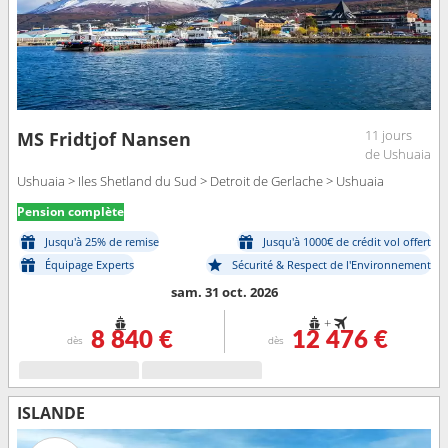
11 jours
MS Fridtjof Nansen
de Ushuaia
Ushuaia > Iles Shetland du Sud > Detroit de Gerlache > Ushuaia
Pension complète
Jusqu'à 25% de remise
Jusqu'à 1000€ de crédit vol offert
Équipage Experts
Sécurité & Respect de l'Environnement
sam. 31 oct. 2026
+
8 840 €
12 476 €
dès
dès
ISLANDE