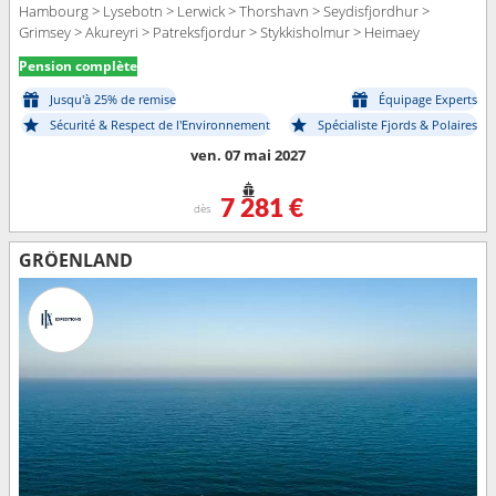
Hambourg > Lysebotn > Lerwick > Thorshavn > Seydisfjordhur >
Grimsey > Akureyri > Patreksfjordur > Stykkisholmur > Heimaey
Pension complète
Jusqu'à 25% de remise
Équipage Experts
Sécurité & Respect de l'Environnement
Spécialiste Fjords & Polaires
ven. 07 mai 2027
7 281 €
dès
GRÖENLAND