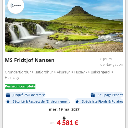
8 jours
MS Fridtjof Nansen
de Navigation
Grundarfjordur > Isafjordhur > Akureyri > Husavik > Bakkargerdi >
Heimaey
Pension complète
Jusqu'à 25% de remise
Équipage Experts
Sécurité & Respect de l'Environnement
Spécialiste Fjords & Polaires
mer. 19 mai 2027
4 581 €
dès