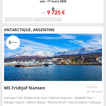
ven. 17 mars 2028
9 725 €
dès
ANTARCTIQUE, ARGENTINE
15 jours
MS Fridtjof Nansen
de Ushuaia
Ushuaia > Iles Shetland du Sud > Detroit Antarctic > Weddell Sea >
Decatur Island > Danco Island > Penola Strait > Danco Island > Ushuaia