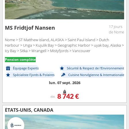
17 jours
MS Fridtjof Nansen
de Nome
Nome > ST Matthew island, ALASKA > Saint Paul Island > Dutch
Harbour > Unga > Kujulik Bay > Geographic Harbor > uyak bay, Alaska >
Icy Bay > Sitka > Wrangell > Mistyfjords > Vancouver
Pension complète
Équipage Experts
Sécurité & Respect de l'Environnement
Spécialiste Fjords & Polaires
Cuisine Norvégienne & Internationale
lun. 07 sept. 2026
8 742 €
dès
ÉTATS-UNIS, CANADA