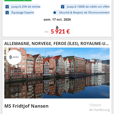
Jusqu'à 25% de remise
Jusqu'à 1000€ de crédit vol offert
Équipage Experts
Sécurité & Respect de l'Environnement
sam. 17 oct. 2026
5 921 €
dès
ALLEMAGNE, NORVÈGE, FÉROÉ (ÎLES), ROYAUME-UNI, ISLANDE
13 jours
MS Fridtjof Nansen
de Hambourg