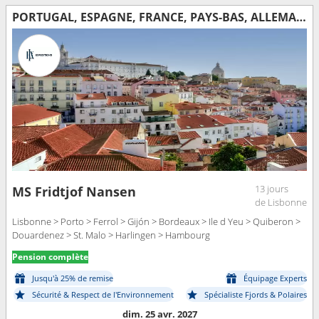
PORTUGAL, ESPAGNE, FRANCE, PAYS-BAS, ALLEMAGNE
13 jours
MS Fridtjof Nansen
de Lisbonne
Lisbonne > Porto > Ferrol > Gijón > Bordeaux > Ile d Yeu > Quiberon >
Douardenez > St. Malo > Harlingen > Hambourg
Pension complète
Jusqu'à 25% de remise
Équipage Experts
Sécurité & Respect de l'Environnement
Spécialiste Fjords & Polaires
dim. 25 avr. 2027