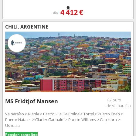
4 412 €
dès
CHILI, ARGENTINE
15 jours
MS Fridtjof Nansen
de Valparaíso
Valparaíso > Niebla > Castro - Ile De Chiloe > Tortel > Puerto Eden >
Puerto Natales > Glacier Garibaldi > Puerto Williams > Cap Horn >
Ushuaia
Pension complète