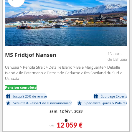
15 jours
MS Fridtjof Nansen
de Ushuaia
Ushuaia > Penola Strait > Detaille Island > Baie Marguerite > Detaille
Island > Ile Petermann > Detroit de Gerlache > Iles Shetland du Sud >
Ushuaia
Pension complète
Jusqu'à 25% de remise
Équipage Experts
Sécurité & Respect de l'Environnement
Spécialiste Fjords & Polaires
sam. 12 févr. 2028
12 059 €
dès