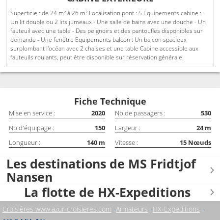
Superficie : de 24 m² à 26 m² Localisation pont : 5 Equipements cabine : -
Un lit double ou 2 lits jumeaux - Une salle de bains avec une douche - Un
fauteuil avec une table - Des peignoirs et des pantoufles disponibles sur
demande - Une fenêtre Equipements balcon : Un balcon spacieux
surplombant l'océan avec 2 chaises et une table Cabine accessible aux
fauteuils roulants, peut être disponible sur réservation générale.
Fiche Technique
Mise en service :
2020
Nb de passagers :
530
Nb d'équipage :
150
Largeur :
24
m
Longueur :
140
m
Vitesse :
15
Nœuds
Les destinations de MS Fridtjof
Nansen
La flotte de HX-Expeditions
Croisières www.azur-croisieres.com
Armateurs
HX-Expeditions