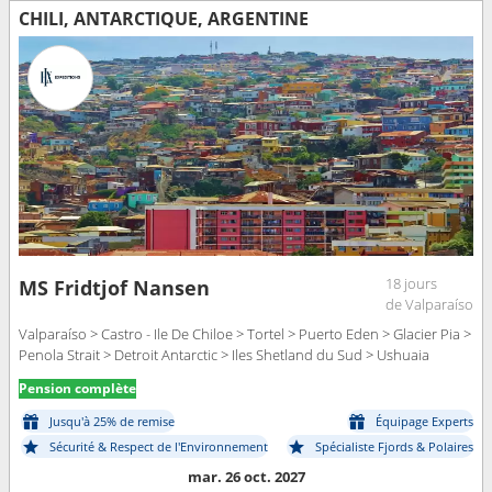
CHILI, ANTARCTIQUE, ARGENTINE
18 jours
MS Fridtjof Nansen
de Valparaíso
Valparaíso > Castro - Ile De Chiloe > Tortel > Puerto Eden > Glacier Pia >
Penola Strait > Detroit Antarctic > Iles Shetland du Sud > Ushuaia
Pension complète
Jusqu'à 25% de remise
Équipage Experts
Sécurité & Respect de l'Environnement
Spécialiste Fjords & Polaires
mar. 26 oct. 2027