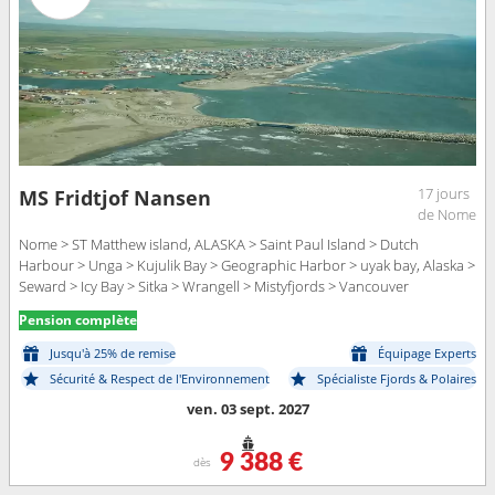
17 jours
MS Fridtjof Nansen
de Nome
Nome > ST Matthew island, ALASKA > Saint Paul Island > Dutch
Harbour > Unga > Kujulik Bay > Geographic Harbor > uyak bay, Alaska >
Seward > Icy Bay > Sitka > Wrangell > Mistyfjords > Vancouver
Pension complète
Jusqu'à 25% de remise
Équipage Experts
Sécurité & Respect de l'Environnement
Spécialiste Fjords & Polaires
ven. 03 sept. 2027
9 388 €
dès