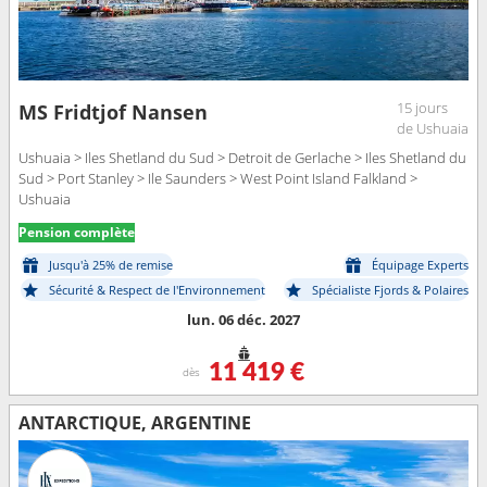
15 jours
MS Fridtjof Nansen
de Ushuaia
Ushuaia > Iles Shetland du Sud > Detroit de Gerlache > Iles Shetland du
Sud > Port Stanley > Ile Saunders > West Point Island Falkland >
Ushuaia
Pension complète
Jusqu'à 25% de remise
Équipage Experts
Sécurité & Respect de l'Environnement
Spécialiste Fjords & Polaires
lun. 06 déc. 2027
11 419 €
dès
ANTARCTIQUE, ARGENTINE