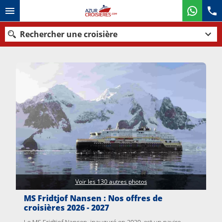
Rechercher une croisière
Nos destinations
Mois de départ
Ports
Compagnies
Rechercher
Voir les 130 autres photos
MS Fridtjof Nansen : Nos offres de
croisières 2026 - 2027
Le MS Fridtjof Nansen, inauguré en 2020, est un navire-