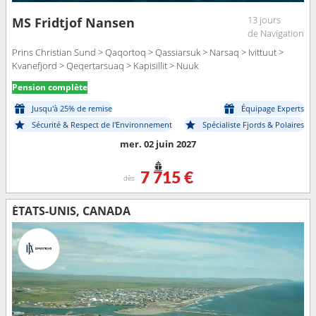
13 jours
MS Fridtjof Nansen
de Navigation
Prins Christian Sund > Qaqortoq > Qassiarsuk > Narsaq > Ivittuut >
Kvanefjord > Qeqertarsuaq > Kapisillit > Nuuk
Pension complète
Jusqu'à 25% de remise
Équipage Experts
Sécurité & Respect de l'Environnement
Spécialiste Fjords & Polaires
mer. 02 juin 2027
7 715 €
dès
ÉTATS-UNIS, CANADA