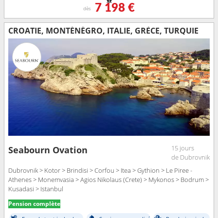
7 198 €
dès
CROATIE, MONTÉNÉGRO, ITALIE, GRÈCE, TURQUIE
15 jours
Seabourn Ovation
de Dubrovnik
Dubrovnik > Kotor > Brindisi > Corfou > Itea > Gythion > Le Piree -
Athenes > Monemvasia > Agios Nikolaus (Crete) > Mykonos > Bodrum >
Kusadasi > Istanbul
Pension complète