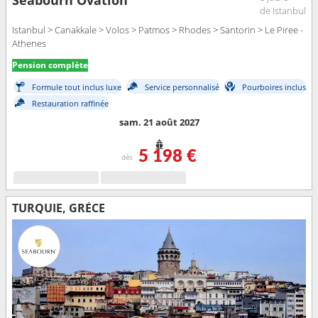
Seabourn Ovation
de Istanbul
Istanbul > Canakkale > Volos > Patmos > Rhodes > Santorin > Le Piree -
Athenes
Pension complète
Formule tout inclus luxe
Service personnalisé
Pourboires inclus
Restauration raffinée
sam. 21 août 2027
5 198 €
dès
TURQUIE, GRÈCE