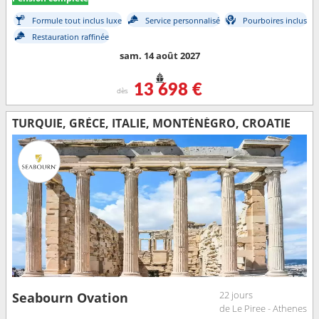
Formule tout inclus luxe
Service personnalisé
Pourboires inclus
Restauration raffinée
sam. 14 août 2027
13 698 €
dès
TURQUIE, GRÈCE, ITALIE, MONTÉNÉGRO, CROATIE
22 jours
Seabourn Ovation
de Le Piree - Athenes