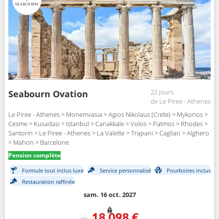
22 jours
Seabourn Ovation
de Le Piree - Athenes
Le Piree - Athenes > Monemvasia > Agios Nikolaus (Crete) > Mykonos >
Cesme > Kusadasi > Istanbul > Canakkale > Volos > Patmos > Rhodes >
Santorin > Le Piree - Athenes > La Valette > Trapani > Cagliari > Alghero
> Mahon > Barcelone
Pension complète
Formule tout inclus luxe
Service personnalisé
Pourboires inclus
Restauration raffinée
sam. 16 oct. 2027
18 098 €
dès