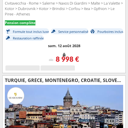
Civitavecchia - Rome > Salerne > Naxos Di Giardini > Malte > La Valette >
Kotor > Dubrovnik > Kotor > Brindisi > Corfou > Itea > Gythion > Le
Piree - Athenes
Pension complète
Formule tout inclus luxe
Service personnalisé
Pourboires inclus
Restauration raffinée
sam. 12 août 2028
8 998 €
dès
TURQUIE, GRÈCE, MONTÉNÉGRO, CROATIE, SLOVÉNIE, ITALIE