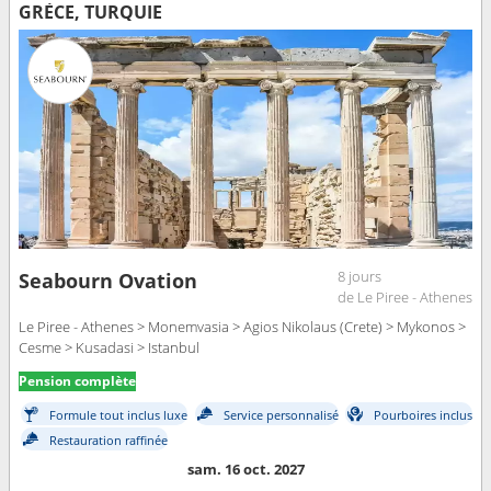
GRÈCE, TURQUIE
8 jours
Seabourn Ovation
de Le Piree - Athenes
Le Piree - Athenes > Monemvasia > Agios Nikolaus (Crete) > Mykonos >
Cesme > Kusadasi > Istanbul
Pension complète
Formule tout inclus luxe
Service personnalisé
Pourboires inclus
Restauration raffinée
sam. 16 oct. 2027