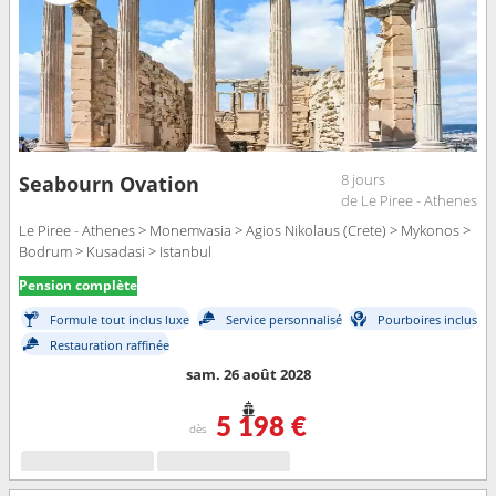
8 jours
Seabourn Ovation
de Le Piree - Athenes
Le Piree - Athenes > Monemvasia > Agios Nikolaus (Crete) > Mykonos >
Bodrum > Kusadasi > Istanbul
Pension complète
Formule tout inclus luxe
Service personnalisé
Pourboires inclus
Restauration raffinée
sam. 26 août 2028
5 198 €
dès