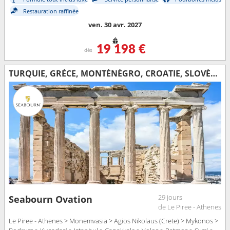
Restauration raffinée
ven. 30 avr. 2027
19 198 €
dès
TURQUIE, GRÈCE, MONTÉNÉGRO, CROATIE, SLOVÉNIE, MALTE, ITALIE
29 jours
Seabourn Ovation
de Le Piree - Athenes
Le Piree - Athenes > Monemvasia > Agios Nikolaus (Crete) > Mykonos >