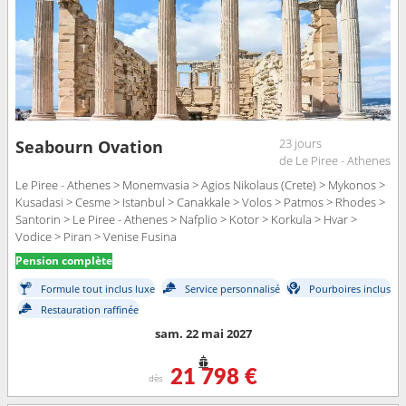
23 jours
Seabourn Ovation
de Le Piree - Athenes
Le Piree - Athenes > Monemvasia > Agios Nikolaus (Crete) > Mykonos >
Kusadasi > Cesme > Istanbul > Canakkale > Volos > Patmos > Rhodes >
Santorin > Le Piree - Athenes > Nafplio > Kotor > Korkula > Hvar >
Vodice > Piran > Venise Fusina
Pension complète
Formule tout inclus luxe
Service personnalisé
Pourboires inclus
Restauration raffinée
sam. 22 mai 2027
21 798 €
dès