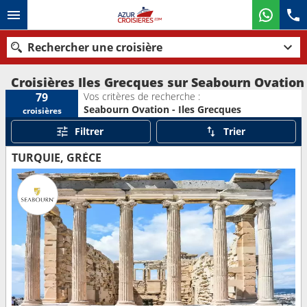
Rechercher une croisière
Croisières Iles Grecques sur Seabourn Ovation
Vos critères de recherche :
79
Seabourn Ovation - Iles Grecques
croisières
Nos destinations
Filtrer
Trier
Mois de départ
TURQUIE, GRÈCE
Ports
Compagnies
Rechercher