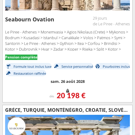
29 jours
Seabourn Ovation
de Le Piree - Athenes
Le Piree - Athenes > Monemvasia > Agios Nikolaus (Crete) > Mykonos >
Bodrum > Kusadasi > Istanbul > Canakkale > Volos > Patmos > Symi >
Santorin > Le Piree - Athenes > Gythion > Itea > Corfou > Brindisi >
Kotor > Dubrovnik > Hvar > Zadar > Koper > Rijeka > Split > Kotor >
Dubrovnik
Pension complète
Formule tout inclus luxe
Service personnalisé
Pourboires inclus
Restauration raffinée
sam. 26 août 2028
20 198 €
dès
GRÈCE, TURQUIE, MONTÉNÉGRO, CROATIE, SLOVÉNIE, ITALIE