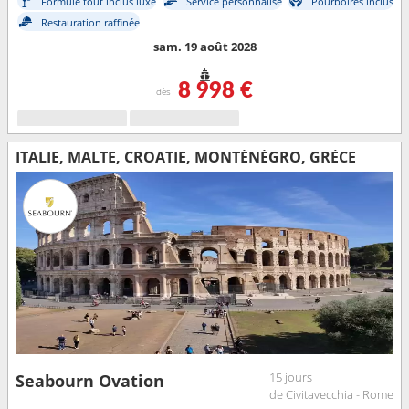
Formule tout inclus luxe
Service personnalisé
Pourboires inclus
Restauration raffinée
sam. 19 août 2028
8 998 €
dès
ITALIE, MALTE, CROATIE, MONTÉNÉGRO, GRÈCE
15 jours
Seabourn Ovation
de Civitavecchia - Rome