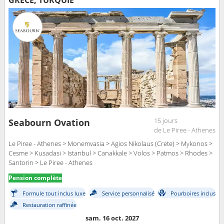
GRÈCE, TURQUIE
15 jours
Seabourn Ovation
de Le Piree - Athenes
Le Piree - Athenes > Monemvasia > Agios Nikolaus (Crete) > Mykonos >
Cesme > Kusadasi > Istanbul > Canakkale > Volos > Patmos > Rhodes >
Santorin > Le Piree - Athenes
Pension complète
Formule tout inclus luxe
Service personnalisé
Pourboires inclus
Restauration raffinée
sam. 16 oct. 2027