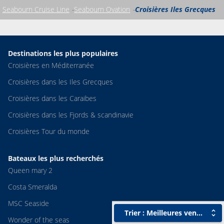
Seabourn Cruise Line
Seabourn Ovation
Croisières Iles Grecques
Destinations les plus populaires
Croisières en Méditerranée
Croisières dans les Iles Grecques
Croisières dans les Caraibes
Croisières dans les Fjords & scandinavie
Croisières Tour du monde
Bateaux les plus recherchés
Queen mary 2
Costa Smeralda
MSC Seaside
Trier : Meilleures ventes
Wonder of the seas