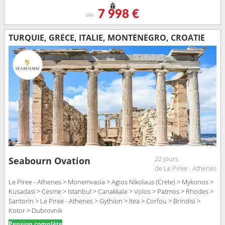
7 998 €
dès
TURQUIE, GRÈCE, ITALIE, MONTÉNÉGRO, CROATIE
22 jours
Seabourn Ovation
de Le Piree - Athenes
Le Piree - Athenes > Monemvasia > Agios Nikolaus (Crete) > Mykonos >
Kusadasi > Cesme > Istanbul > Canakkale > Volos > Patmos > Rhodes >
Santorin > Le Piree - Athenes > Gythion > Itea > Corfou > Brindisi >
Kotor > Dubrovnik
Pension complète