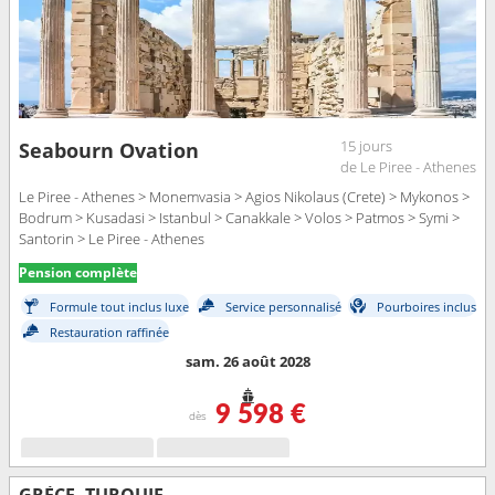
15 jours
Seabourn Ovation
de Le Piree - Athenes
Le Piree - Athenes > Monemvasia > Agios Nikolaus (Crete) > Mykonos >
Bodrum > Kusadasi > Istanbul > Canakkale > Volos > Patmos > Symi >
Santorin > Le Piree - Athenes
Pension complète
Formule tout inclus luxe
Service personnalisé
Pourboires inclus
Restauration raffinée
sam. 26 août 2028
9 598 €
dès