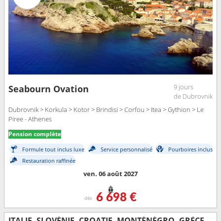
9 jours
Seabourn Ovation
de Dubrovnik
Dubrovnik > Korkula > Kotor > Brindisi > Corfou > Itea > Gythion > Le
Piree - Athenes
Pension complète
Formule tout inclus luxe
Service personnalisé
Pourboires inclus
Restauration raffinée
ven. 06 août 2027
6 698 €
dès
ITALIE, SLOVÉNIE, CROATIE, MONTÉNÉGRO, GRÈCE