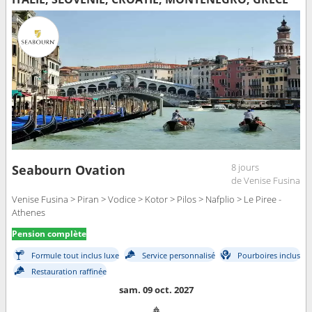
8 jours
Seabourn Ovation
de Venise Fusina
Venise Fusina > Piran > Vodice > Kotor > Pilos > Nafplio > Le Piree -
Athenes
Pension complète
Formule tout inclus luxe
Service personnalisé
Pourboires inclus
Restauration raffinée
sam. 09 oct. 2027