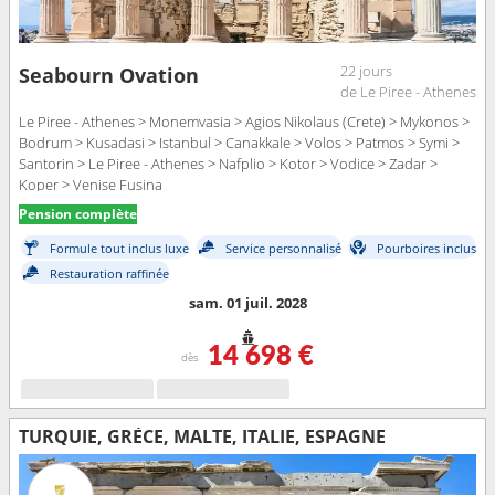
22 jours
Seabourn Ovation
de Le Piree - Athenes
Le Piree - Athenes > Monemvasia > Agios Nikolaus (Crete) > Mykonos >
Bodrum > Kusadasi > Istanbul > Canakkale > Volos > Patmos > Symi >
Santorin > Le Piree - Athenes > Nafplio > Kotor > Vodice > Zadar >
Koper > Venise Fusina
Pension complète
Formule tout inclus luxe
Service personnalisé
Pourboires inclus
Restauration raffinée
sam. 01 juil. 2028
14 698 €
dès
TURQUIE, GRÈCE, MALTE, ITALIE, ESPAGNE