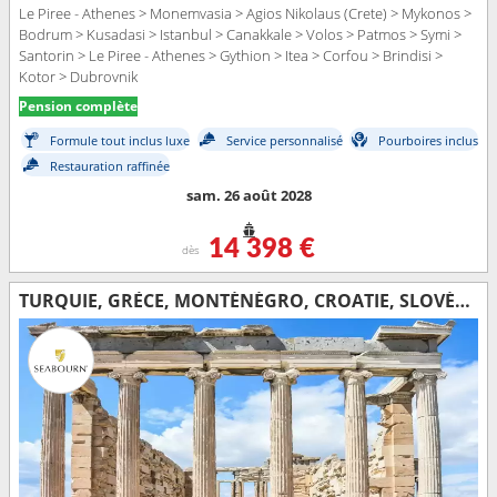
Le Piree - Athenes > Monemvasia > Agios Nikolaus (Crete) > Mykonos >
Bodrum > Kusadasi > Istanbul > Canakkale > Volos > Patmos > Symi >
Santorin > Le Piree - Athenes > Gythion > Itea > Corfou > Brindisi >
Kotor > Dubrovnik
Pension complète
Formule tout inclus luxe
Service personnalisé
Pourboires inclus
Restauration raffinée
sam. 26 août 2028
14 398 €
dès
TURQUIE, GRÈCE, MONTÉNÉGRO, CROATIE, SLOVÉNIE, ITALIE