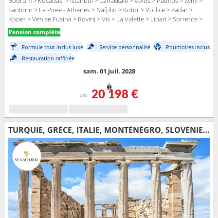
Bodrum > Kusadasi > Istanbul > Canakkale > Volos > Patmos > Symi >
Santorin > Le Piree - Athenes > Nafplio > Kotor > Vodice > Zadar >
Koper > Venise Fusina > Rovinj > Vis > La Valette > Lipari > Sorrente >
Civitavecchia - Rome
Pension complète
Formule tout inclus luxe
Service personnalisé
Pourboires inclus
Restauration raffinée
sam. 01 juil. 2028
20 198 €
dès
TURQUIE, GRÈCE, ITALIE, MONTÉNÉGRO, SLOVÉNIE, CROATIE