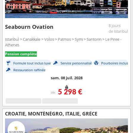
8 jours
Seabourn Ovation
de Istanbul
Istanbul > Canakkale > Volos > Patmos > Symi > Santorin > Le Piree -
Athenes
Pension complète
Formule tout inclus luxe
Service personnalisé
Pourboires inclus
Restauration raffinée
sam. 08 juil. 2028
5 298 €
dès
CROATIE, MONTÉNÉGRO, ITALIE, GRÈCE