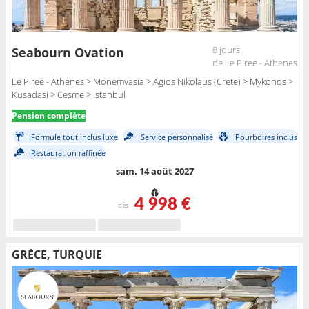
8 jours
Seabourn Ovation
de Le Piree - Athenes
Le Piree - Athenes > Monemvasia > Agios Nikolaus (Crete) > Mykonos >
Kusadasi > Cesme > Istanbul
Pension complète
Formule tout inclus luxe
Service personnalisé
Pourboires inclus
Restauration raffinée
sam. 14 août 2027
4 998 €
dès
GRÈCE, TURQUIE