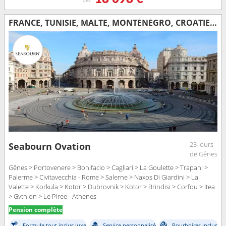
FRANCE, TUNISIE, MALTE, MONTÉNÉGRO, CROATIE, ITALIE, GRÈCE
23 jours
Seabourn Ovation
de Gênes
Gênes > Portovenere > Bonifacio > Cagliari > La Goulette > Trapani >
Palerme > Civitavecchia - Rome > Salerne > Naxos Di Giardini > La
Valette > Korkula > Kotor > Dubrovnik > Kotor > Brindisi > Corfou > Itea
> Gythion > Le Piree - Athenes
Pension complète
Formule tout inclus luxe
Service personnalisé
Pourboires inclus