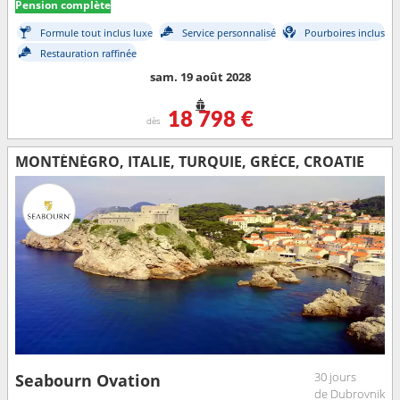
Pension complète
Formule tout inclus luxe
Service personnalisé
Pourboires inclus
Restauration raffinée
sam. 19 août 2028
18 798 €
dès
MONTÉNÉGRO, ITALIE, TURQUIE, GRÈCE, CROATIE
30 jours
Seabourn Ovation
de Dubrovnik