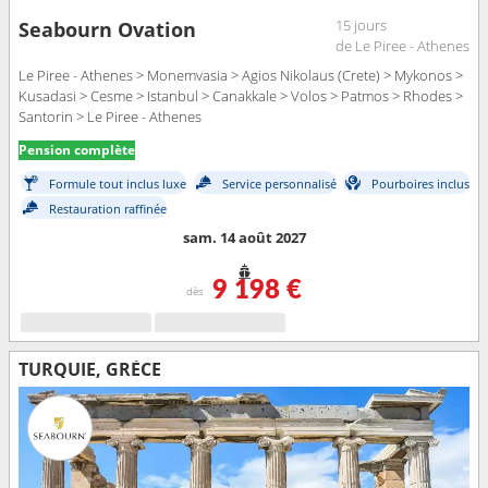
15 jours
Seabourn Ovation
de Le Piree - Athenes
Le Piree - Athenes > Monemvasia > Agios Nikolaus (Crete) > Mykonos >
Kusadasi > Cesme > Istanbul > Canakkale > Volos > Patmos > Rhodes >
Santorin > Le Piree - Athenes
Pension complète
Formule tout inclus luxe
Service personnalisé
Pourboires inclus
Restauration raffinée
sam. 14 août 2027
9 198 €
dès
TURQUIE, GRÈCE