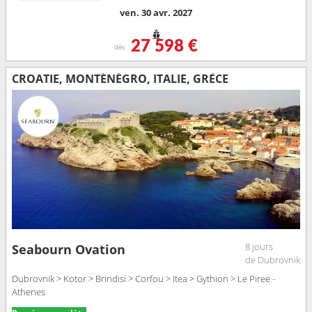
ven. 30 avr. 2027
27 598 €
dès
CROATIE, MONTÉNÉGRO, ITALIE, GRÈCE
8 jours
Seabourn Ovation
de Dubrovnik
Dubrovnik > Kotor > Brindisi > Corfou > Itea > Gythion > Le Piree -
Athenes