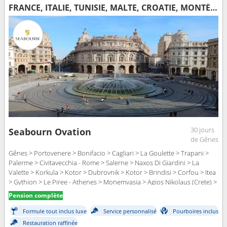
FRANCE, ITALIE, TUNISIE, MALTE, CROATIE, MONTÉNÉGRO, GRÈCE, TURQUIE
30 jours
Seabourn Ovation
de Gênes
Gênes > Portovenere > Bonifacio > Cagliari > La Goulette > Trapani >
Palerme > Civitavecchia - Rome > Salerne > Naxos Di Giardini > La
Valette > Korkula > Kotor > Dubrovnik > Kotor > Brindisi > Corfou > Itea
> Gythion > Le Piree - Athenes > Monemvasia > Agios Nikolaus (Crete) >
Mykonos > Kusadasi > Cesme > Istanbul
Pension complète
Formule tout inclus luxe
Service personnalisé
Pourboires inclus
Restauration raffinée