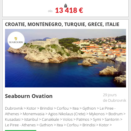
13 418 €
dès
CROATIE, MONTÉNÉGRO, TURQUIE, GRÈCE, ITALIE
29 jours
Seabourn Ovation
de Dubrovnik
Dubrovnik > Kotor > Brindisi > Corfou > Itea > Gythion > Le Piree -
Athenes > Monemvasia > Agios Nikolaus (Crete) > Mykonos > Bodrum >
Kusadasi > Istanbul > Canakkale > Volos > Patmos > Symi > Santorin >
Le Piree - Athenes > Gythion > Itea > Corfou > Brindisi > Kotor >
Dubrovnik