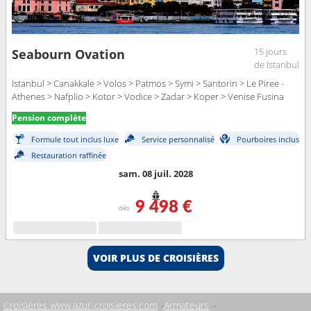
15 jours
Seabourn Ovation
de Istanbul
Istanbul > Canakkale > Volos > Patmos > Symi > Santorin > Le Piree -
Athenes > Nafplio > Kotor > Vodice > Zadar > Koper > Venise Fusina
Pension complète
Formule tout inclus luxe
Service personnalisé
Pourboires inclus
Restauration raffinée
sam. 08 juil. 2028
9 498 €
dès
VOIR PLUS DE CROISIÈRES
Croisières www.azur-croisieres.com
Armateurs