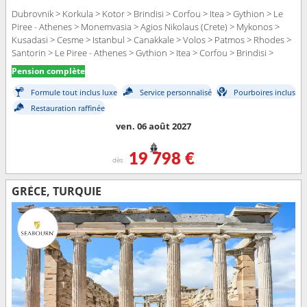
Dubrovnik > Korkula > Kotor > Brindisi > Corfou > Itea > Gythion > Le
Piree - Athenes > Monemvasia > Agios Nikolaus (Crete) > Mykonos >
Kusadasi > Cesme > Istanbul > Canakkale > Volos > Patmos > Rhodes >
Santorin > Le Piree - Athenes > Gythion > Itea > Corfou > Brindisi >
Kotor > Dubrovnik
Pension complète
Formule tout inclus luxe
Service personnalisé
Pourboires inclus
Restauration raffinée
ven. 06 août 2027
19 798 €
dès
GRÈCE, TURQUIE