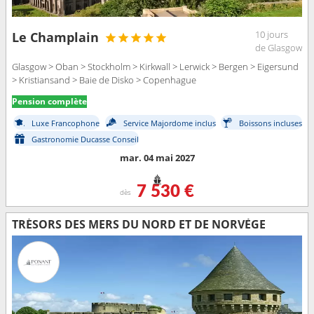
10 jours
Le Champlain
de Glasgow
Glasgow > Oban > Stockholm > Kirkwall > Lerwick > Bergen > Eigersund
> Kristiansand > Baie de Disko > Copenhague
Pension complète
Luxe Francophone
Service Majordome inclus
Boissons incluses
Gastronomie Ducasse Conseil
mar. 04 mai 2027
7 530 €
dès
TRÉSORS DES MERS DU NORD ET DE NORVÈGE