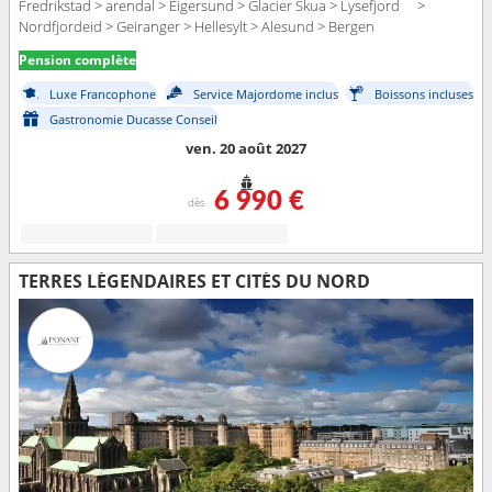
Fredrikstad > arendal > Eigersund > Glacier Skua > Lysefjord >
Nordfjordeid > Geiranger > Hellesylt > Alesund > Bergen
Pension complète
Luxe Francophone
Service Majordome inclus
Boissons incluses
Gastronomie Ducasse Conseil
ven. 20 août 2027
6 990 €
dès
TERRES LÉGENDAIRES ET CITÉS DU NORD