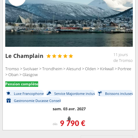
11 jours
Le Champlain
de Tromso
Tromso > Svolvaer > Trondheim > Alesund > Olden > Kirkwall > Portree
> Oban > Glasgow
Pension complète
Luxe Francophone
Service Majordome inclus
Boissons incluses
Gastronomie Ducasse Conseil
sam. 03 avr. 2027
9 790 €
dès