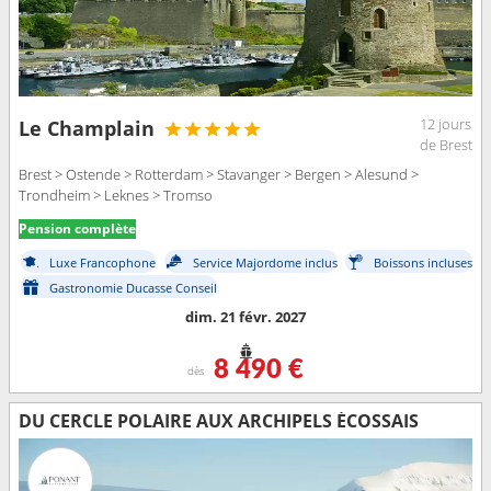
12 jours
Le Champlain
de Brest
Brest > Ostende > Rotterdam > Stavanger > Bergen > Alesund >
Trondheim > Leknes > Tromso
Pension complète
Luxe Francophone
Service Majordome inclus
Boissons incluses
Gastronomie Ducasse Conseil
dim. 21 févr. 2027
8 490 €
dès
DU CERCLE POLAIRE AUX ARCHIPELS ÉCOSSAIS