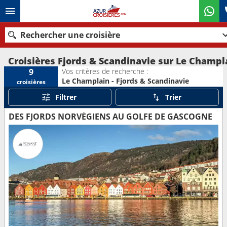
Rechercher une croisière
Croisières Fjords & Scandinavie sur Le Champl
Vos critères de recherche :
9
Le Champlain - Fjords & Scandinavie
croisières
Nos destinations
Filtrer
Trier
Mois de départ
DES FJORDS NORVÉGIENS AU GOLFE DE GASCOGNE
Ports
Compagnies
Rechercher