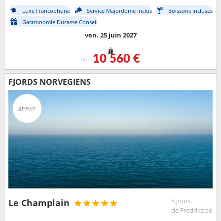
Luxe Francophone
Service Majordome inclus
Boissons incluses
Gastronomie Ducasse Conseil
ven. 25 juin 2027
10 560 €
dès
FJORDS NORVÉGIENS
8 jours
Le Champlain
de Fredrikstad