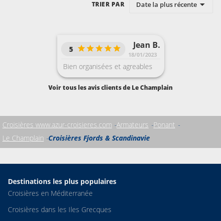
Date la plus récente
TRIER PAR
Jean B.
5
18/01/2023
Bien organisées et agreables
Voir tous les avis clients de Le Champlain
Croisières www.azur-croisieres.com
Armateurs
Ponant
Le Champlain
Croisières Fjords & Scandinavie
Destinations les plus populaires
Croisières en Méditerranée
Croisières dans les Iles Grecques