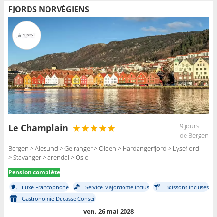
FJORDS NORVÉGIENS
9 jours
Le Champlain
de Bergen
Bergen > Alesund > Geiranger > Olden > Hardangerfjord > Lysefjord
> Stavanger > arendal > Oslo
Pension complète
Luxe Francophone
Service Majordome inclus
Boissons incluses
Gastronomie Ducasse Conseil
ven. 26 mai 2028