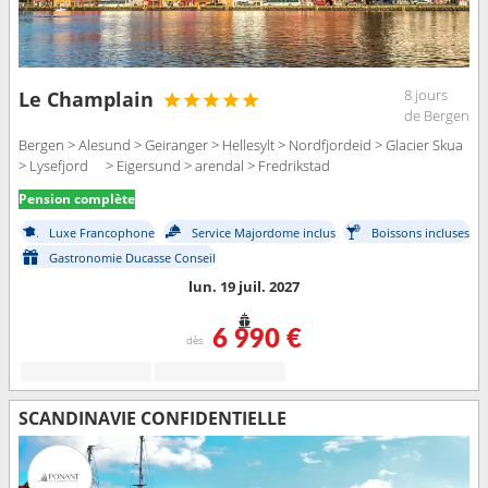
8 jours
Le Champlain
de Bergen
Bergen > Alesund > Geiranger > Hellesylt > Nordfjordeid > Glacier Skua
> Lysefjord > Eigersund > arendal > Fredrikstad
Pension complète
Luxe Francophone
Service Majordome inclus
Boissons incluses
Gastronomie Ducasse Conseil
lun. 19 juil. 2027
6 990 €
dès
SCANDINAVIE CONFIDENTIELLE