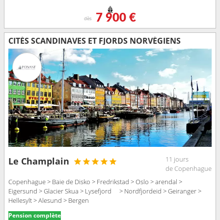
7 900 €
dès
CITÉS SCANDINAVES ET FJORDS NORVÉGIENS
11 jours
Le Champlain
de Copenhague
Copenhague > Baie de Disko > Fredrikstad > Oslo > arendal >
Eigersund > Glacier Skua > Lysefjord > Nordfjordeid > Geiranger >
Hellesylt > Alesund > Bergen
Pension complète