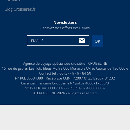
Blog Croisieres.fr
Newsletters
Recevez nos offres exclusives
EMAIL*
OK
Agence de voyage spécialisée croisière - CRUISELINE
16 rue du gabian Les flots bleus MC 98 000 Monaco SAM au Capital de 150 000 €
Contact tel : (00) 377 97 97 84 50
N° RCI: 05S04380 - Récépissé CCIN n°2007-01231/2007-01232
Garantie financière Groupama N° police 4000717380/0
N° TVA FR. 44 0000 70 465 - RC RSA de 4 000 000 €
© CRUISELINE 2026 - all rights reserved