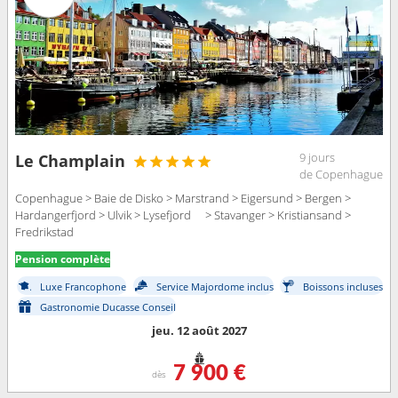
9 jours
Le Champlain
de Copenhague
Copenhague > Baie de Disko > Marstrand > Eigersund > Bergen >
Hardangerfjord > Ulvik > Lysefjord > Stavanger > Kristiansand >
Fredrikstad
Pension complète
Luxe Francophone
Service Majordome inclus
Boissons incluses
Gastronomie Ducasse Conseil
jeu. 12 août 2027
7 900 €
dès