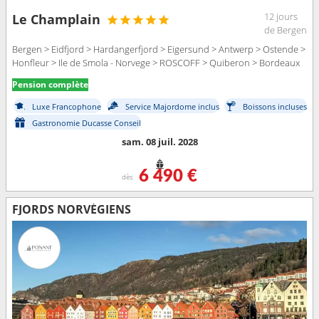
12 jours
Le Champlain
de Bergen
Bergen > Eidfjord > Hardangerfjord > Eigersund > Antwerp > Ostende >
Honfleur > Ile de Smola - Norvege > ROSCOFF > Quiberon > Bordeaux
Pension complète
Luxe Francophone
Service Majordome inclus
Boissons incluses
Gastronomie Ducasse Conseil
sam. 08 juil. 2028
6 490 €
dès
FJORDS NORVÉGIENS