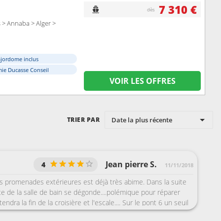
7 310 €
dès
s > Annaba > Alger >
ajordome inclus
ie Ducasse Conseil
VOIR LES OFFRES
Date la plus récente
TRIER PAR
Jean pierre S.
4
11/11/2018
s promenades extérieures est déjà très abime. Dans la suite
te de la salle de bain se dégonde....polémique pour réparer
endra la fin de la croisière et l'escale.... Sur le pont 6 un seuil
n alu avant le coin photo est totalement soulevé et coupant