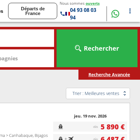
Nous sommes
ouverts
Départs de
04 93 08 03
es
France
94
Rechercher
agnies
Recherche Avancée
Trier : Meilleures ventes
jeu. 19 nov. 2026
5 890 €
dès
lama > Canhabaque, Bijagos
6 487 €
+
dès