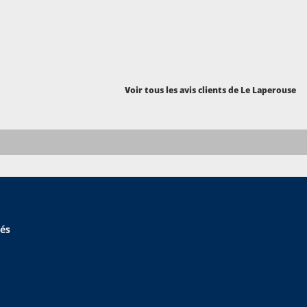
lame...signalé en août déjà....mais toujours pas réparé... Je
pas de mon problème perso royalement ignoré avec cabine
 remboursée re affectée sans même un mot d'excuse.
Voir tous les avis clients de Le Laperouse
hés