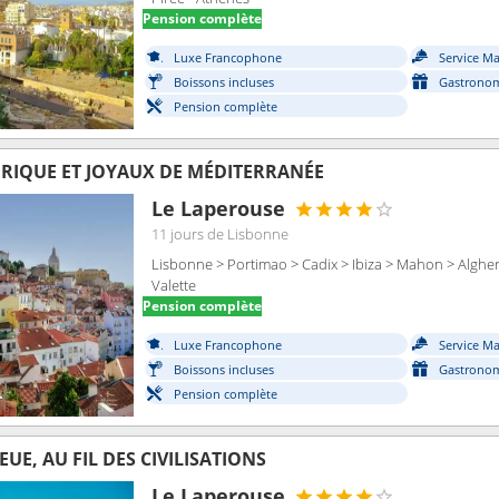
Pension complète
Luxe Francophone
Service M
Boissons incluses
Gastronom
Pension complète
ÉRIQUE ET JOYAUX DE MÉDITERRANÉE
Le Laperouse
11 jours
de Lisbonne
Lisbonne > Portimao > Cadix > Ibiza > Mahon > Alghero
Valette
Pension complète
Luxe Francophone
Service M
Boissons incluses
Gastronom
Pension complète
UE, AU FIL DES CIVILISATIONS
Le Laperouse