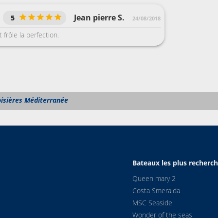
comme une 
ne parle 
Jean pierre S.
5
24/08/2018
payée non
 frôle la perfection.
oisières Méditerranée
Bateaux les plus recherc
Queen mary 2
Costa Smeralda
MSC Seaside
Wonder of the seas