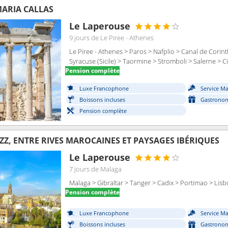
ARIA CALLAS
Le Laperouse
9 jours
de Le Piree - Athenes
Le Piree - Athenes > Paros > Nafplio > Canal de Corint
Syracuse (Sicile) > Taormine > Stromboli > Salerne > C
Pension complète
Luxe Francophone
Service M
Boissons incluses
Gastronom
Pension complète
AZZ, ENTRE RIVES MAROCAINES ET PAYSAGES IBÉRIQUES
Le Laperouse
7 jours
de Malaga
Malaga > Gibraltar > Tanger > Cadix > Portimao > Lis
Pension complète
Luxe Francophone
Service M
Boissons incluses
Gastronom