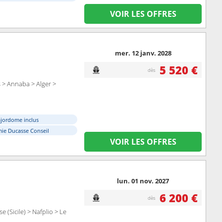
VOIR LES OFFRES
mer. 12 janv. 2028
5 520 €
dès
s > Annaba > Alger >
ajordome inclus
ie Ducasse Conseil
VOIR LES OFFRES
lun. 01 nov. 2027
6 200 €
dès
 (Sicile) > Nafplio > Le