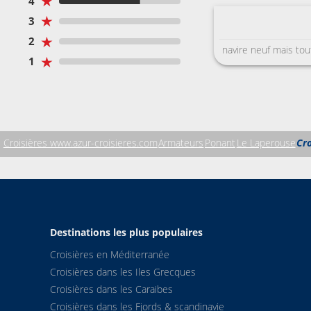
★
4
★
3
★
2
navire neuf mais tout
★
1
Croisières www.azur-croisieres.com
Armateurs
Ponant
Le Laperouse
Cr
Destinations les plus populaires
Croisières en Méditerranée
Croisières dans les Iles Grecques
Croisières dans les Caraibes
Croisières dans les Fjords & scandinavie