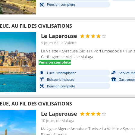
Pension complète
UE, AU FIL DES CIVILISATIONS
Le Laperouse
9 jours
de La Valette
La Valette > Syracuse (Sicile) > Port Empedocle > Tuni
Carthagene > Melilla > Malaga
Pension complète
Luxe Francophone
Service M
Boissons incluses
Gastronom
Pension complète
UE, AU FIL DES CIVILISATIONS
Le Laperouse
10 jours
de Malaga
Malaga > Alger > Annaba > Tunis > La Valette > Syracuse
Piree - Athenes