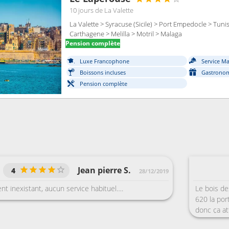
10 jours
de La Valette
La Valette > Syracuse (Sicile) > Port Empedocle > Tuni
Carthagene > Melilla > Motril > Malaga
Pension complète
Luxe Francophone
Service M
Boissons incluses
Gastronom
Pension complète
Jean pierre S.
4
28/12/2019
t inexistant, aucun service habituel….
Le bois de
620 la por
donc ça att
de porte e