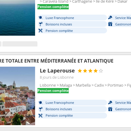
> Caravela Island > Carthagene > Ile de Kéré > Dakar
Pension complète
Luxe Francophone
Service M
Boissons incluses
Gastronom
Pension complète
IRE TOTALE ENTRE MÉDITERRANÉE ET ATLANTIQUE
Le Laperouse
8 jours
de Lisbonne
Lisbonne > Malaga > Marbella > Cadix > Portimao > Fi
Pension complète
Luxe Francophone
Service M
Boissons incluses
Gastronom
Pension complète