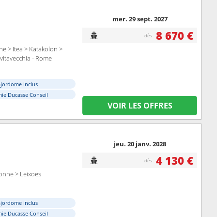
mer. 29 sept. 2027
8 670 €
dès
he > Itea > Katakolon >
ivitavecchia - Rome
ajordome inclus
ie Ducasse Conseil
VOIR LES OFFRES
jeu. 20 janv. 2028
4 130 €
dès
bonne > Leixoes
ajordome inclus
ie Ducasse Conseil