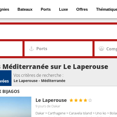
gnies
Bateaux
Ports
Luxe
Offres
Thématiqu
Ports
Comp
s Méditerranée sur Le Laperouse
Vos critères de recherche :
vées
Le Laperouse - Méditerranée
 BIJAGOS
Le Laperouse
9 jours
de Dakar
Dakar > Carthagene > Caravela Island > Uno ko > Bo