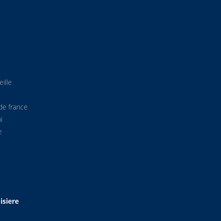
ille
de france
i
e
isiere