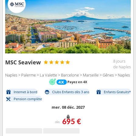
8 jours
MSC Seaview
de Naples
Naples > Palerme > La Valette > Barcelone > Marseille > Gênes > Naples
Payez en 4X
Internet à bord
Clubs Enfants dès 3 ans
Enfants Gratuits*
Pension complète
mer. 08 déc. 2027
695 €
dès