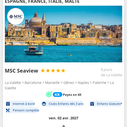
ESPAGNE, FRANCE, ITALIE, MALTE
8 jours
MSC Seaview
de La Valette
La Valette > Barcelone > Marseille > Gênes > Naples > Palerme > La
Valette
Payez en 4X
Internet à bord
Clubs Enfants dès 3 ans
Enfants Gratuits*
Pension complète
ven. 02 avr. 2027