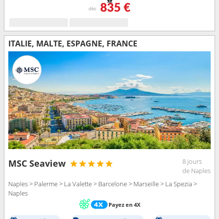
835 €
dès
ITALIE, MALTE, ESPAGNE, FRANCE
8 jours
MSC Seaview
de Naples
Naples > Palerme > La Valette > Barcelone > Marseille > La Spezia >
Naples
Payez en 4X