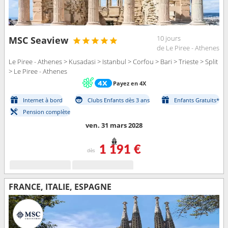
10 jours
MSC Seaview
de Le Piree - Athenes
Le Piree - Athenes > Kusadasi > Istanbul > Corfou > Bari > Trieste > Split
> Le Piree - Athenes
Payez en 4X
Internet à bord
Clubs Enfants dès 3 ans
Enfants Gratuits*
Pension complète
ven. 31 mars 2028
1 191 €
dès
FRANCE, ITALIE, ESPAGNE