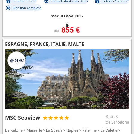
Internet à bord
Clubs Enfants dès 3 ans
Enfants Gratuits*
Pension complète
mer. 03 nov. 2027
855 €
dès
ESPAGNE, FRANCE, ITALIE, MALTE
8 jours
MSC Seaview
de Barcelone
Barcelone > Marseille > La Spezia > Naples > Palerme > La Valette >