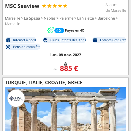
8 jours
MSC Seaview
de Marseille
Marseille > La Spezia > Naples > Palerme > La Valette > Barcelone >
Marseille
Payez en 4X
Internet à bord
Clubs Enfants dès 3 ans
Enfants Gratuits*
Pension complète
lun. 08 nov. 2027
885 €
dès
TURQUIE, ITALIE, CROATIE, GRÈCE