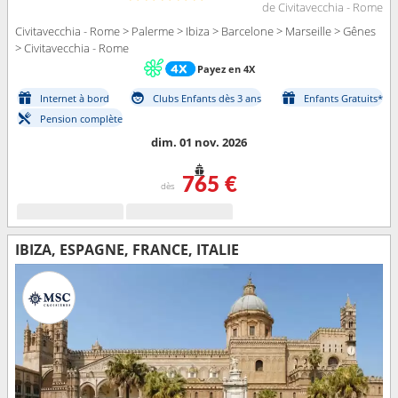
de Civitavecchia - Rome
Civitavecchia - Rome > Palerme > Ibiza > Barcelone > Marseille > Gênes
> Civitavecchia - Rome
Payez en 4X
Internet à bord
Clubs Enfants dès 3 ans
Enfants Gratuits*
Pension complète
dim. 01 nov. 2026
765 €
dès
IBIZA, ESPAGNE, FRANCE, ITALIE