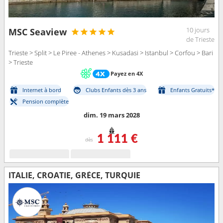
10 jours
MSC Seaview
de Trieste
Trieste > Split > Le Piree - Athenes > Kusadasi > Istanbul > Corfou > Bari
> Trieste
Payez en 4X
Internet à bord
Clubs Enfants dès 3 ans
Enfants Gratuits*
Pension complète
dim. 19 mars 2028
1 111 €
dès
ITALIE, CROATIE, GRÈCE, TURQUIE