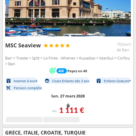
10 jours
MSC Seaview
de Bari
Bari > Trieste > Split > Le Piree - Athenes > Kusadasi > Istanbul > Corfou
> Bari
Payez en 4X
Internet à bord
Clubs Enfants dès 3 ans
Enfants Gratuits*
Pension complète
lun. 27 mars 2028
1 111 €
dès
GRÈCE, ITALIE, CROATIE, TURQUIE