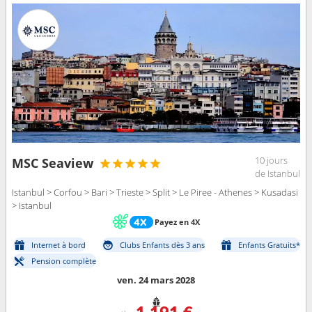
10 jours
MSC Seaview
de Istanbul
Istanbul > Corfou > Bari > Trieste > Split > Le Piree - Athenes > Kusadasi
> Istanbul
Payez en 4X
Internet à bord
Clubs Enfants dès 3 ans
Enfants Gratuits*
Pension complète
ven. 24 mars 2028