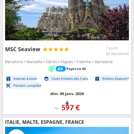
7 jours
MSC Seaview
de Barcelone
Barcelone > Marseille > Gênes > Naples > Palerme > Barcelone
Payez en 4X
Internet à bord
Clubs Enfants dès 3 ans
Enfants Gratuits*
Pension complète
dim. 09 janv. 2028
597 €
dès
ITALIE, MALTE, ESPAGNE, FRANCE