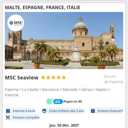
MALTE, ESPAGNE, FRANCE, ITALIE
8 jours
MSC Seaview
de Palerme
Palerme > La Valette > Barcelone > Marseille > Gênes > Naples >
Palerme
Payez en 4X
Internet à bord
Clubs Enfants dès 3 ans
Enfants Gratuits*
Pension complète
jeu. 02 déc. 2027