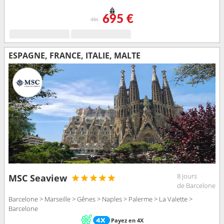
695 €
dès
ESPAGNE, FRANCE, ITALIE, MALTE
8 jours
MSC Seaview
de Barcelone
Barcelone > Marseille > Gênes > Naples > Palerme > La Valette >
Barcelone
Payez en 4X