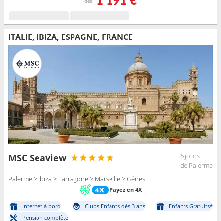
1 191 €
dès
ITALIE, IBIZA, ESPAGNE, FRANCE
6 jours
MSC Seaview
de Palerme
Palerme > Ibiza > Tarragone > Marseille > Gênes
Payez en 4X
Internet à bord
Clubs Enfants dès 3 ans
Enfants Gratuits*
Pension complète