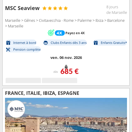
8 jours
MSC Seaview
de Marseille
Marseille > Gênes > Civitavecchia - Rome > Palerme > Ibiza > Barcelone
> Marseille
Payez en 4X
Internet à bord
Clubs Enfants dès 3 ans
Enfants Gratuits*
Pension complète
ven. 06 nov. 2026
685 €
dès
FRANCE, ITALIE, IBIZA, ESPAGNE