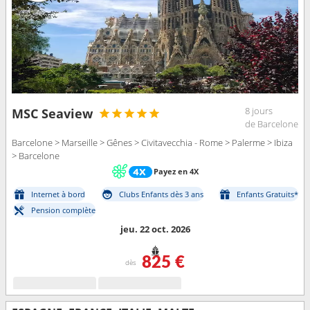
8 jours
MSC Seaview
de Barcelone
Barcelone > Marseille > Gênes > Civitavecchia - Rome > Palerme > Ibiza
> Barcelone
Payez en 4X
Internet à bord
Clubs Enfants dès 3 ans
Enfants Gratuits*
Pension complète
jeu. 22 oct. 2026
825 €
dès