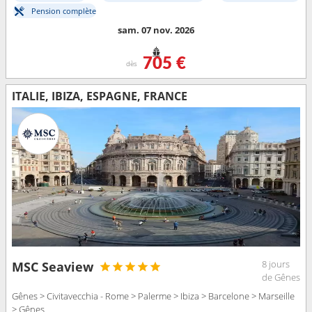
Pension complète
sam. 07 nov. 2026
705 €
dès
ITALIE, IBIZA, ESPAGNE, FRANCE
8 jours
MSC Seaview
de Gênes
Gênes > Civitavecchia - Rome > Palerme > Ibiza > Barcelone > Marseille
> Gênes