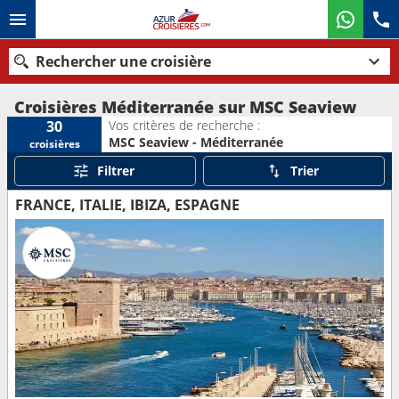
Rechercher une croisière
Croisières Méditerranée sur MSC Seaview
Vos critères de recherche :
30
MSC Seaview - Méditerranée
croisières
Nos destinations
Filtrer
Trier
Mois de départ
FRANCE, ITALIE, IBIZA, ESPAGNE
Ports
Compagnies
Rechercher