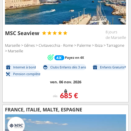
8 jours
MSC Seaview
de Marseille
Marseille > Gênes > Civitavecchia - Rome > Palerme > Ibiza > Tarragone
> Marseille
Payez en 4X
Internet à bord
Clubs Enfants dès 3 ans
Enfants Gratuits*
Pension complète
ven. 06 nov. 2026
685 €
dès
FRANCE, ITALIE, MALTE, ESPAGNE