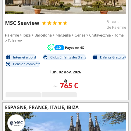
8 jours
MSC Seaview
de Palerme
Palerme > Ibiza > Barcelone > Marseille > Gênes > Civitavecchia - Rome
> Palerme
Payez en 4X
Internet à bord
Clubs Enfants dès 3 ans
Enfants Gratuits*
Pension complète
lun. 02 nov. 2026
765 €
dès
ESPAGNE, FRANCE, ITALIE, IBIZA