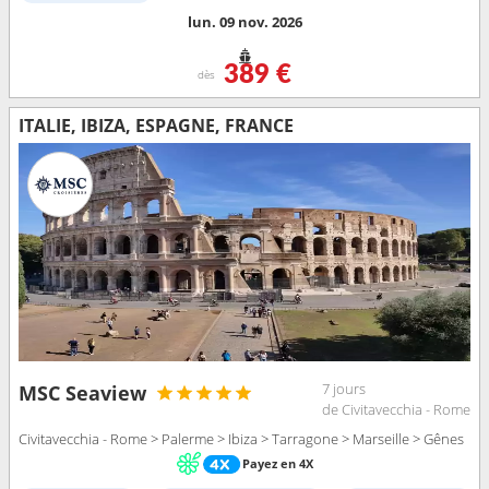
lun. 09 nov. 2026
389 €
dès
ITALIE, IBIZA, ESPAGNE, FRANCE
7 jours
MSC Seaview
de Civitavecchia - Rome
Civitavecchia - Rome > Palerme > Ibiza > Tarragone > Marseille > Gênes
Payez en 4X