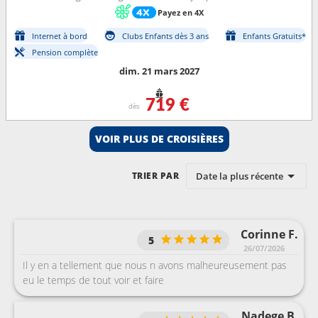
Payez en 4X
Internet à bord
Clubs Enfants dès 3 ans
Enfants Gratuits*
Pension complète
dim. 21 mars 2027
719 €
dès
VOIR PLUS DE CROISIÈRES
Date la plus récente
TRIER PAR
Corinne F.
5
26/07/2026
Il y en a tellement que nous n avons malheureusement pas
eu le temps de tout voir et faire
Nadege B.