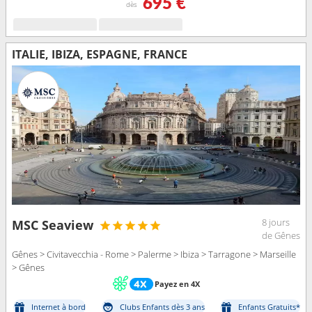
695 €
dès
ITALIE, IBIZA, ESPAGNE, FRANCE
8 jours
MSC Seaview
de Gênes
Gênes > Civitavecchia - Rome > Palerme > Ibiza > Tarragone > Marseille
> Gênes
Payez en 4X
Internet à bord
Clubs Enfants dès 3 ans
Enfants Gratuits*