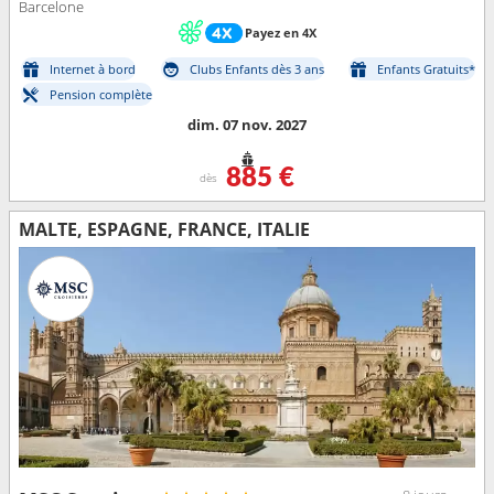
Barcelone
Payez en 4X
Internet à bord
Clubs Enfants dès 3 ans
Enfants Gratuits*
Pension complète
dim. 07 nov. 2027
885 €
dès
MALTE, ESPAGNE, FRANCE, ITALIE