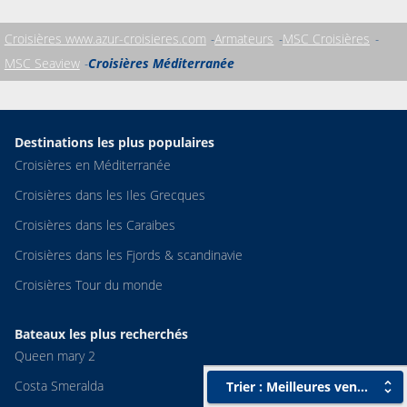
Croisières www.azur-croisieres.com
Armateurs
MSC Croisières
MSC Seaview
Croisières Méditerranée
Destinations les plus populaires
Croisières en Méditerranée
Croisières dans les Iles Grecques
Croisières dans les Caraibes
Croisières dans les Fjords & scandinavie
Croisières Tour du monde
Bateaux les plus recherchés
Queen mary 2
Costa Smeralda
Trier : Meilleures ventes