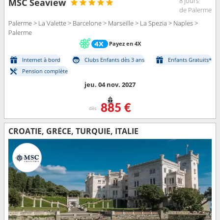
8 jours
MSC Seaview
de Palerme
Palerme > La Valette > Barcelone > Marseille > La Spezia > Naples >
Palerme
Payez en 4X
Internet à bord
Clubs Enfants dès 3 ans
Enfants Gratuits*
Pension complète
jeu. 04 nov. 2027
885 €
dès
CROATIE, GRÈCE, TURQUIE, ITALIE