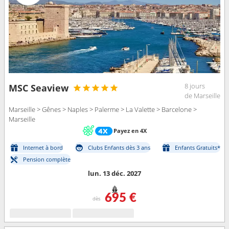
8 jours
MSC Seaview
de Marseille
Marseille > Gênes > Naples > Palerme > La Valette > Barcelone >
Marseille
Payez en 4X
Internet à bord
Clubs Enfants dès 3 ans
Enfants Gratuits*
Pension complète
lun. 13 déc. 2027
695 €
dès