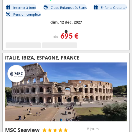
Internet à bord
Clubs Enfants dès 3 ans
Enfants Gratuits*
Pension complète
dim. 12 déc. 2027
695 €
dès
ITALIE, IBIZA, ESPAGNE, FRANCE
8 jours
MSC Seaview