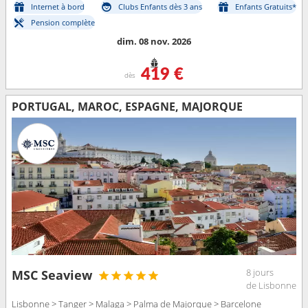
Internet à bord
Clubs Enfants dès 3 ans
Enfants Gratuits*
Pension complète
dim. 08 nov. 2026
419 €
dès
PORTUGAL, MAROC, ESPAGNE, MAJORQUE
8 jours
MSC Seaview
de Lisbonne
Lisbonne > Tanger > Malaga > Palma de Majorque > Barcelone