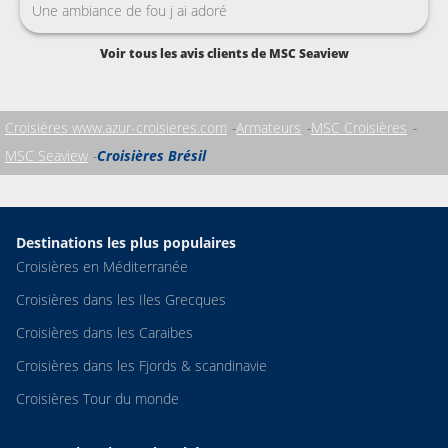
Une ambiance de fou j ai adoré
Voir tous les avis clients de MSC Seaview
Croisières www.azur-croisieres.com
Armateurs
MSC Croisières
MSC Seaview
Croisières Brésil
Destinations les plus populaires
Croisières en Méditerranée
Croisières dans les Iles Grecques
Croisières dans les Caraibes
Croisières dans les Fjords & scandinavie
Croisières Tour du monde