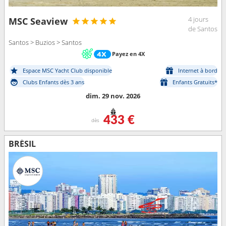
4 jours
MSC Seaview
de Santos
Santos > Buzios > Santos
Payez en 4X
Espace MSC Yacht Club disponible
Internet à bord
Clubs Enfants dès 3 ans
Enfants Gratuits*
dim. 29 nov. 2026
433 €
dès
BRÉSIL