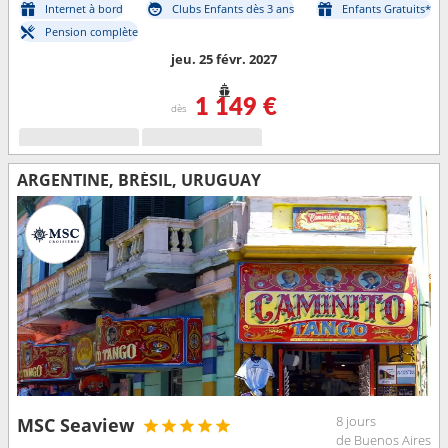
Internet à bord
Clubs Enfants dès 3 ans
Enfants Gratuits*
Pension complète
jeu. 25 févr. 2027
1 149 €
dès
ARGENTINE, BRÉSIL, URUGUAY
8 jours
MSC Seaview
de Buenos Aires