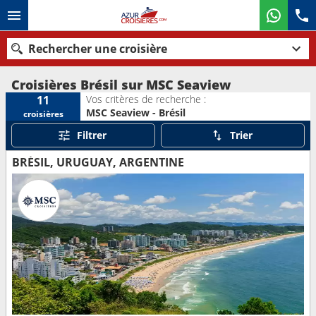
Rechercher une croisière
Croisières Brésil sur MSC Seaview
Vos critères de recherche :
11
MSC Seaview - Brésil
croisières
Nos destinations
Filtrer
Trier
Mois de départ
BRÉSIL, URUGUAY, ARGENTINE
Ports
Compagnies
Rechercher