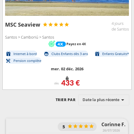
4 jours
MSC Seaview
de Santos
Santos > Camboriú > Santos
Payez en 4X
Internet à bord
Clubs Enfants dès 3 ans
Enfants Gratuits*
Pension complète
mer. 02 déc. 2026
433 €
dès
Date la plus récente
TRIER PAR
Corinne F.
5
26/07/2026