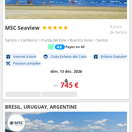
8 jours
MSC Seaview
de Santos
Santos > Camboriú > Punta del Este > Buenos Aires > Santos
Payez en 4X
Internet à bord
Clubs Enfants dès 3 ans
Enfants Gratuits*
Pension complète
dim. 13 déc. 2026
745 €
dès
BRÉSIL, URUGUAY, ARGENTINE