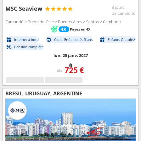
8 jours
MSC Seaview
de Camboriú
Camboriú > Punta del Este > Buenos Aires > Santos > Camboriú
Payez en 4X
Internet à bord
Clubs Enfants dès 3 ans
Enfants Gratuits*
Pension complète
lun. 25 janv. 2027
725 €
dès
BRÉSIL, URUGUAY, ARGENTINE