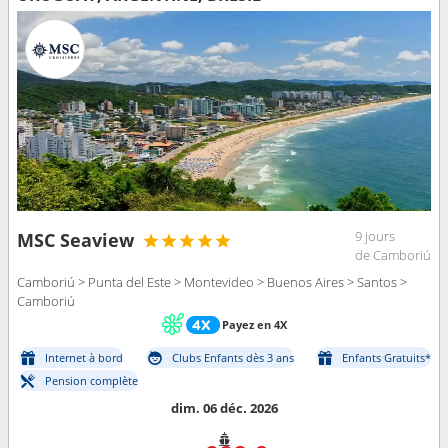
9 jours
MSC Seaview
de Camboriú
Camboriú > Punta del Este > Montevideo > Buenos Aires > Santos >
Camboriú
Payez en 4X
Internet à bord
Clubs Enfants dès 3 ans
Enfants Gratuits*
Pension complète
dim. 06 déc. 2026