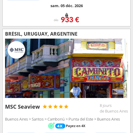
sam. 05 déc. 2026
933 €
dès
BRÉSIL, URUGUAY, ARGENTINE
8 jours
MSC Seaview
de Buenos Aires
Buenos Aires > Santos > Camboriú > Punta del Este > Buenos Aires
Payez en 4X