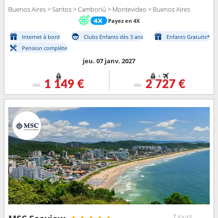
Buenos Aires > Santos > Camboriú > Montevideo > Buenos Aires
Payez en 4X
Internet à bord
Clubs Enfants dès 3 ans
Enfants Gratuits*
Pension complète
jeu. 07 janv. 2027
+
1 149 €
2 727 €
dès
dès
7 jours