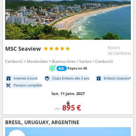
8 jours
MSC Seaview
de Camboriú
Camboriú > Montevideo > Buenos Aires > Santos > Camboriú
Payez en 4X
Internet à bord
Clubs Enfants dès 3 ans
Enfants Gratuits*
Pension complète
lun. 11 janv. 2027
895 €
dès
BRÉSIL, URUGUAY, ARGENTINE