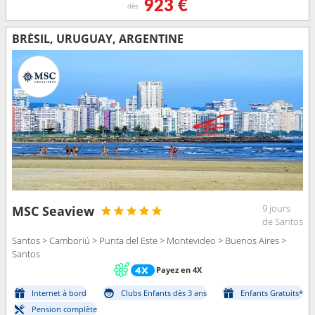
923 €
dès
BRÉSIL, URUGUAY, ARGENTINE
9 jours
MSC Seaview
de Santos
Santos > Camboriú > Punta del Este > Montevideo > Buenos Aires >
Santos
Payez en 4X
Internet à bord
Clubs Enfants dès 3 ans
Enfants Gratuits*
Pension complète