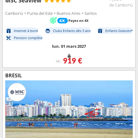
MSC Seaview
de Camboriú
Camboriú > Punta del Este > Buenos Aires > Santos
Payez en 4X
Internet à bord
Clubs Enfants dès 3 ans
Enfants Gratuits*
Pension complète
lun. 01 mars 2027
919 €
dès
BRÉSIL