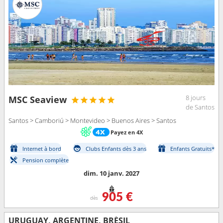
8 jours
MSC Seaview
de Santos
Santos > Camboriú > Montevideo > Buenos Aires > Santos
Payez en 4X
Internet à bord
Clubs Enfants dès 3 ans
Enfants Gratuits*
Pension complète
dim. 10 janv. 2027
905 €
dès
URUGUAY, ARGENTINE, BRÉSIL