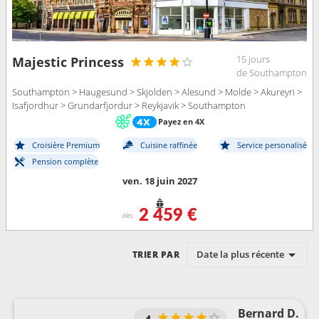
15 jours
Majestic Princess
de Southampton
Southampton > Haugesund > Skjolden > Alesund > Molde > Akureyri >
Isafjordhur > Grundarfjordur > Reykjavik > Southampton
Payez en 4X
Croisière Premium
Cuisine raffinée
Service personalisé
Pension complète
ven. 18 juin 2027
2 459 €
dès
Date la plus récente
TRIER PAR
Bernard D.
4