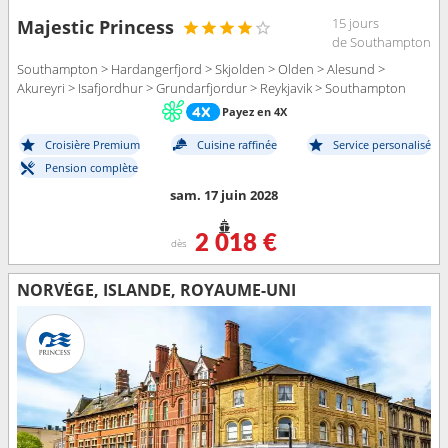
15 jours
Majestic Princess
de Southampton
Southampton > Hardangerfjord > Skjolden > Olden > Alesund >
Akureyri > Isafjordhur > Grundarfjordur > Reykjavik > Southampton
Payez en 4X
Croisière Premium
Cuisine raffinée
Service personalisé
Pension complète
sam. 17 juin 2028
2 018 €
dès
NORVÈGE, ISLANDE, ROYAUME-UNI