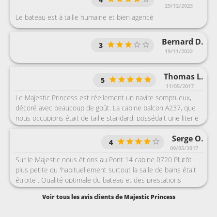
29/12/2023
Le bateau est à taille humaine et bien agencé
Bernard D.
3
19/11/2022
Thomas L.
5
11/05/2017
Le Majestic Princess est réellement un navire somptueux,
décoré avec beaucoup de goût. La cabine balcon A237, que
nous occupions était de taille standard, possédait une literie
confortable et une penderie ouverte avec un grand nombre
Serge O.
de cintres : vous n'aurez aucun souci à y ranger vos valises.
4
La salle de bain, elle, est légèrement plus petite que la
09/05/2017
moyenne. A bord, la gastronomie est excellente tant dans les
Sur le Majestic nous étions au Pont 14 cabine R720 Plutôt
restos principaux qu'au buffet où l'on trouve une quantité
plus petite qu 'habituellement surtout la salle de bains était
incroyable de nourriture venant des quatre coins du monde,
étroite . Qualité optimale du bateau et des prestations
sans parler des multiples options incluses (pizzeria,
offertes en ce qui concerne principalement la restauration !
Voir tous les avis clients de Majestic Princess
sandwichs et desserts, hamburgers, glaces, spécialités
Point négatif le 2e service souhaité a été remplacé par
chinoises). Du terrain de sports au green de golf, des
AnyTime que nous n'aimons pas du tout !