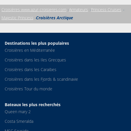
piscines au jardin zen, le navire est très agréable à découvrir.
Croisières www.azur-croisieres.com
Armateurs
Princess Cruises
Majestic Princess
Croisières Arctique
Destinations les plus populaires
Croisières en Méditerranée
Croisières dans les Iles Grecques
Croisières dans les Caraibes
Croisières dans les Fjords & scandinavie
Croisières Tour du monde
Bateaux les plus recherchés
Queen mary 2
Costa Smeralda
MSC Seaside