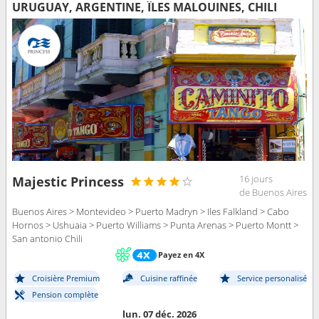
URUGUAY, ARGENTINE, ÎLES MALOUINES, CHILI
16 jours
Majestic Princess
de Buenos Aires
Buenos Aires > Montevideo > Puerto Madryn > Iles Falkland > Cabo
Hornos > Ushuaia > Puerto Williams > Punta Arenas > Puerto Montt >
San antonio Chili
Payez en 4X
Croisière Premium
Cuisine raffinée
Service personalisé
Pension complète
lun. 07 déc. 2026