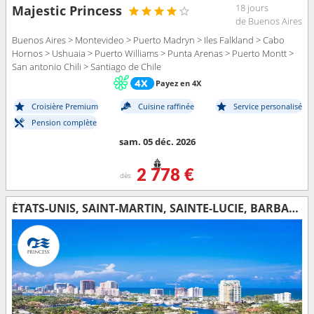
18 jours
Majestic Princess
de Buenos Aires
Buenos Aires > Montevideo > Puerto Madryn > Iles Falkland > Cabo
Hornos > Ushuaia > Puerto Williams > Punta Arenas > Puerto Montt >
San antonio Chili > Santiago de Chile
Payez en 4X
Croisière Premium
Cuisine raffinée
Service personalisé
Pension complète
sam. 05 déc. 2026
2 778 €
dès
ÉTATS-UNIS, SAINT-MARTIN, SAINTE-LUCIE, BARBADE, BRÉSIL, URUGUAY, ARGENTINE, ÎLES MALOUINES, CHILI