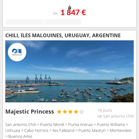
1 847 €
dès
CHILI, ÎLES MALOUINES, URUGUAY, ARGENTINE
16 jours
Majestic Princess
de San antonio Chili
San antonio Chili > Puerto Montt > Punta Arenas > Puerto Williams >
Ushuaia > Cabo Hornos > Iles Falkland > Puerto Madryn > Montevideo
> Buenos Aires