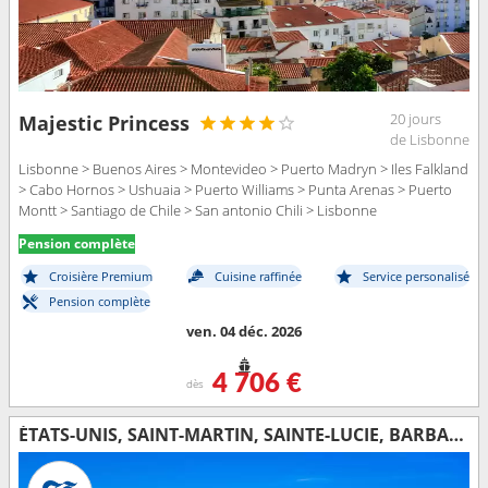
20 jours
Majestic Princess
de Lisbonne
Lisbonne > Buenos Aires > Montevideo > Puerto Madryn > Iles Falkland
> Cabo Hornos > Ushuaia > Puerto Williams > Punta Arenas > Puerto
Montt > Santiago de Chile > San antonio Chili > Lisbonne
Pension complète
Croisière Premium
Cuisine raffinée
Service personalisé
Pension complète
ven. 04 déc. 2026
4 706 €
dès
ÉTATS-UNIS, SAINT-MARTIN, SAINTE-LUCIE, BARBADE, BRÉSIL, URUGUAY, ARGENTINE