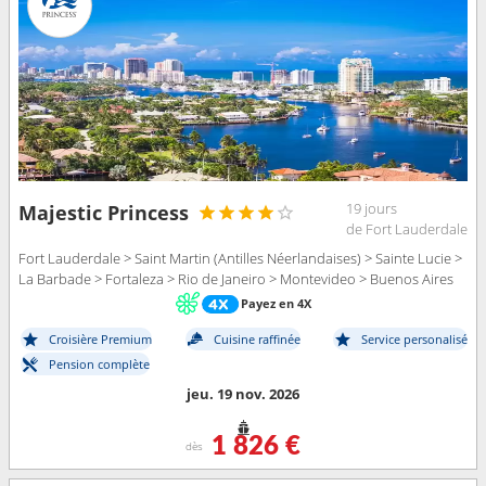
19 jours
Majestic Princess
de Fort Lauderdale
Fort Lauderdale > Saint Martin (Antilles Néerlandaises) > Sainte Lucie >
La Barbade > Fortaleza > Rio de Janeiro > Montevideo > Buenos Aires
Payez en 4X
Croisière Premium
Cuisine raffinée
Service personalisé
Pension complète
jeu. 19 nov. 2026
1 826 €
dès