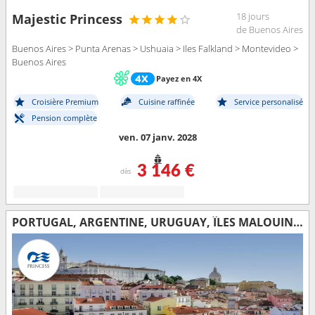
18 jours
Majestic Princess
de Buenos Aires
Buenos Aires > Punta Arenas > Ushuaia > Iles Falkland > Montevideo >
Buenos Aires
Payez en 4X
Croisière Premium
Cuisine raffinée
Service personalisé
Pension complète
ven. 07 janv. 2028
3 146 €
dès
PORTUGAL, ARGENTINE, URUGUAY, ÎLES MALOUINES, CHILI