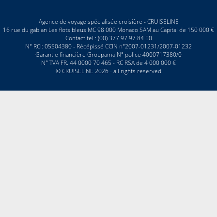
Agence de voyage spécialisée croisière - CRUISELINE
16 rue du gabian Les flots bleus MC 98 000 Monaco SAM au Capital de 150 000 €
Contact tel : (00) 377 97 97 84 50
N° RCI: 05S04380 - Récépissé CCIN n°2007-01231/2007-01232
Garantie financière Groupama N° police 4000717380/0
N° TVA FR. 44 0000 70 465 - RC RSA de 4 000 000 €
© CRUISELINE 2026 - all rights reserved