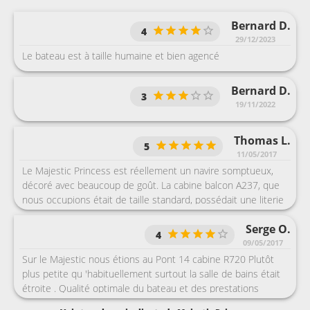
Bernard D.
4
29/12/2023
Le bateau est à taille humaine et bien agencé
Bernard D.
3
19/11/2022
Thomas L.
5
11/05/2017
Le Majestic Princess est réellement un navire somptueux,
décoré avec beaucoup de goût. La cabine balcon A237, que
nous occupions était de taille standard, possédait une literie
confortable et une penderie ouverte avec un grand nombre
Serge O.
de cintres : vous n'aurez aucun souci à y ranger vos valises.
4
La salle de bain, elle, est légèrement plus petite que la
09/05/2017
moyenne. A bord, la gastronomie est excellente tant dans les
Sur le Majestic nous étions au Pont 14 cabine R720 Plutôt
restos principaux qu'au buffet où l'on trouve une quantité
plus petite qu 'habituellement surtout la salle de bains était
incroyable de nourriture venant des quatre coins du monde,
étroite . Qualité optimale du bateau et des prestations
sans parler des multiples options incluses (pizzeria,
offertes en ce qui concerne principalement la restauration !