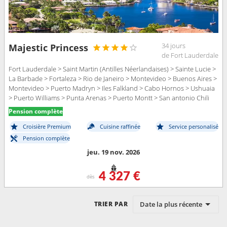
34 jours
Majestic Princess
de Fort Lauderdale
Fort Lauderdale > Saint Martin (Antilles Néerlandaises) > Sainte Lucie >
La Barbade > Fortaleza > Rio de Janeiro > Montevideo > Buenos Aires >
Montevideo > Puerto Madryn > Iles Falkland > Cabo Hornos > Ushuaia
> Puerto Williams > Punta Arenas > Puerto Montt > San antonio Chili
Pension complète
Croisière Premium
Cuisine raffinée
Service personalisé
Pension complète
jeu. 19 nov. 2026
4 327 €
dès
Date la plus récente
TRIER PAR