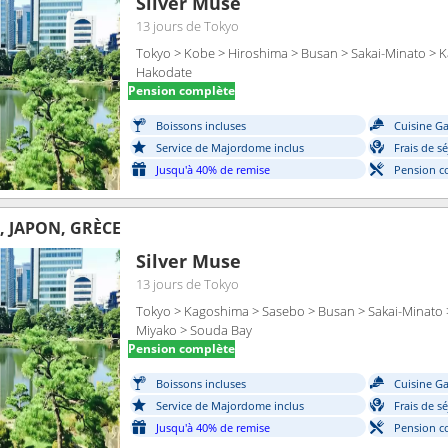
Silver Muse
13 jours
de Tokyo
Tokyo > Kobe > Hiroshima > Busan > Sakai-Minato > K
Hakodate
Pension complète
Boissons incluses
Cuisine G
Service de Majordome inclus
Frais de s
Jusqu'à 40% de remise
Pension c
, JAPON, GRÈCE
Silver Muse
13 jours
de Tokyo
Tokyo > Kagoshima > Sasebo > Busan > Sakai-Minato 
Miyako > Souda Bay
Pension complète
Boissons incluses
Cuisine G
Service de Majordome inclus
Frais de s
Jusqu'à 40% de remise
Pension c