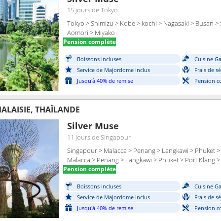
15 jours
de Tokyo
Tokyo > Shimizu > Kobe > kochi > Nagasaki > Busan >
Aomori > Miyako
Pension complète
Boissons incluses
Cuisine G
Service de Majordome inclus
Frais de s
Jusqu'à 40% de remise
Pension c
ALAISIE, THAÏLANDE
Silver Muse
11 jours
de Singapour
Singapour > Malacca > Penang > Langkawi > Phuket > 
Malacca > Penang > Langkawi > Phuket > Port Klang 
Pension complète
Boissons incluses
Cuisine G
Service de Majordome inclus
Frais de s
Jusqu'à 40% de remise
Pension c