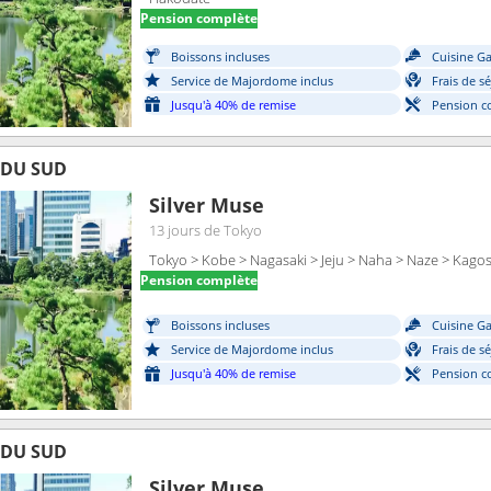
Pension complète
Boissons incluses
Cuisine G
Service de Majordome inclus
Frais de s
Jusqu'à 40% de remise
Pension c
 DU SUD
Silver Muse
13 jours
de Tokyo
Tokyo > Kobe > Nagasaki > Jeju > Naha > Naze > Kago
Pension complète
Boissons incluses
Cuisine G
Service de Majordome inclus
Frais de s
Jusqu'à 40% de remise
Pension c
 DU SUD
Silver Muse