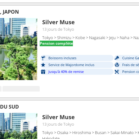
, JAPON
Silver Muse
13 jours
de Tokyo
Tokyo > Shimizu > Kobe > Nagasaki > Jeju > Naha > N
Pension complète
Boissons incluses
Cuisine G
Service de Majordome inclus
Frais de s
Jusqu'à 40% de remise
Pension c
 DU SUD
Silver Muse
13 jours
de Tokyo
Tokyo > Osaka > Hiroshima > Busan > Sakai-Minato > 
Hakodate