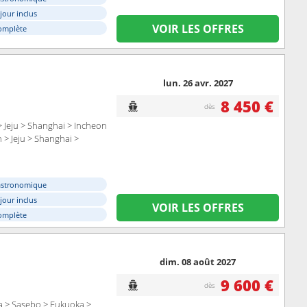
éjour inclus
VOIR LES OFFRES
omplète
lun. 26 avr. 2027
8 450 €
dès
 Jeju > Shanghai > Incheon
 > Jeju > Shanghai >
astronomique
éjour inclus
VOIR LES OFFRES
omplète
dim. 08 août 2027
9 600 €
dès
 > Sasebo > Fukuoka >