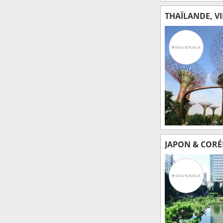
THAÏLANDE, V
JAPON & CORÉ