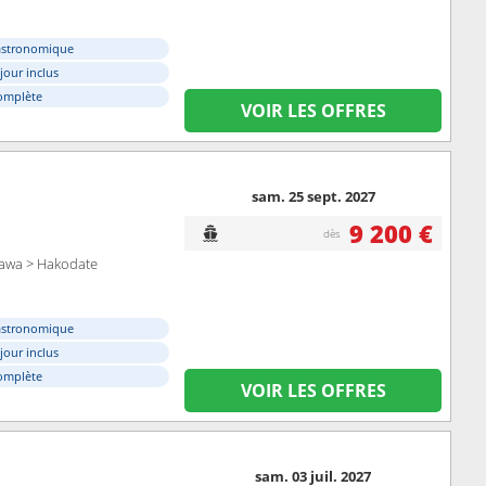
astronomique
éjour inclus
omplète
VOIR LES OFFRES
sam. 25 sept. 2027
9 200 €
dès
zawa > Hakodate
astronomique
éjour inclus
omplète
VOIR LES OFFRES
sam. 03 juil. 2027