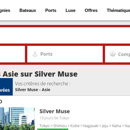
gnies
Bateaux
Ports
Luxe
Offres
Thématiqu
Ports
Comp
s Asie sur Silver Muse
Vos critères de recherche :
vées
Silver Muse - Asie
O
Silver Muse
13 jours
de Tokyo
Tokyo > Shimizu > Kobe > Nagasaki > Jeju > Naha > N