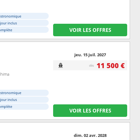
astronomique
éjour inclus
VOIR LES OFFRES
omplète
jeu. 15 juil. 2027
11 500 €
dès
shima
astronomique
éjour inclus
omplète
VOIR LES OFFRES
dim. 02 avr. 2028