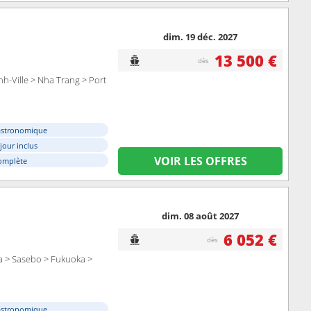
dim. 19 déc. 2027
13 500 €
dès
h-Ville > Nha Trang > Port
astronomique
éjour inclus
VOIR LES OFFRES
omplète
dim. 08 août 2027
6 052 €
dès
 > Sasebo > Fukuoka >
astronomique