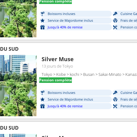
Pension complète
Boissons incluses
Cuisine G
Service de Majordome inclus
Frais de s
Jusqu'à 40% de remise
Pension c
 DU SUD
Silver Muse
13 jours
de Tokyo
Tokyo > Kobe > kochi > Busan > Sakai-Minato > Kana
Pension complète
Boissons incluses
Cuisine G
Service de Majordome inclus
Frais de s
Jusqu'à 40% de remise
Pension c
 DU SUD