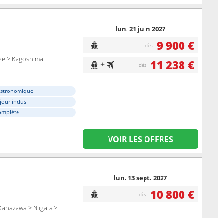
lun. 21 juin 2027
9 900 €
dès
aze > Kagoshima
11 238 €
+
dès
astronomique
éjour inclus
omplète
VOIR LES OFFRES
lun. 13 sept. 2027
10 800 €
dès
Kanazawa > Niigata >