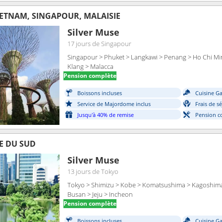
IETNAM, SINGAPOUR, MALAISIE
Silver Muse
17 jours
de Singapour
Singapour > Phuket > Langkawi > Penang > Ho Chi Min
Klang > Malacca
Pension complète
Boissons incluses
Cuisine G
Service de Majordome inclus
Frais de s
Jusqu'à 40% de remise
Pension c
E DU SUD
Silver Muse
13 jours
de Tokyo
Tokyo > Shimizu > Kobe > Komatsushima > Kagoshima
Busan > Jeju > Incheon
Pension complète
Boissons incluses
Cuisine G