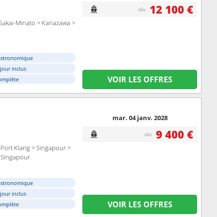
12 100 €
dès
 Sakai-Minato > Kanazawa >
astronomique
éjour inclus
VOIR LES OFFRES
omplète
mar. 04 janv. 2028
9 400 €
dès
Port Klang > Singapour >
> Singapour
astronomique
éjour inclus
VOIR LES OFFRES
omplète