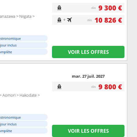
9 300 €
dès
anazawa > Niigata >
10 826 €
+
dès
astronomique
éjour inclus
VOIR LES OFFRES
omplète
mar. 27 juil. 2027
9 800 €
dès
> Aomori > Hakodate >
astronomique
éjour inclus
VOIR LES OFFRES
omplète