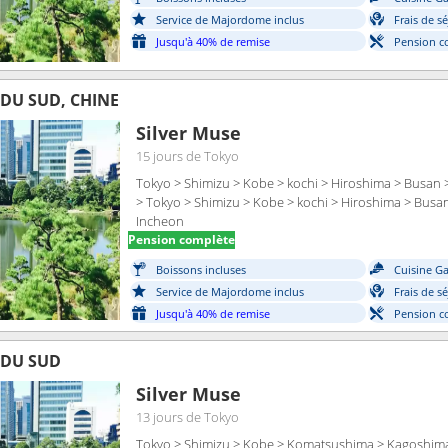
Service de Majordome inclus
Frais de s
Jusqu'à 40% de remise
Pension c
 DU SUD, CHINE
Silver Muse
15 jours
de Tokyo
Tokyo > Shimizu > Kobe > kochi > Hiroshima > Busan >
> Tokyo > Shimizu > Kobe > kochi > Hiroshima > Busan
Incheon
Pension complète
Boissons incluses
Cuisine G
Service de Majordome inclus
Frais de s
Jusqu'à 40% de remise
Pension c
 DU SUD
Silver Muse
13 jours
de Tokyo
Tokyo > Shimizu > Kobe > Komatsushima > Kagoshima