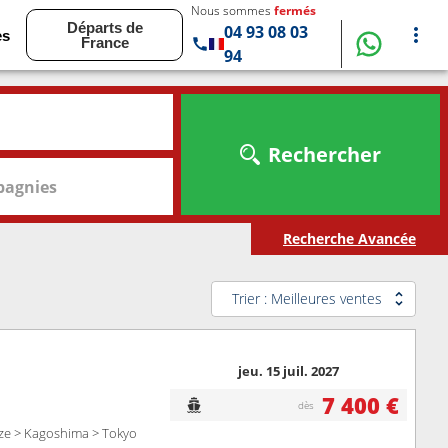
Nous sommes
fermés
Départs de
04 93 08 03
es
France
94
Rechercher
agnies
Recherche Avancée
Trier : Meilleures ventes
jeu. 15 juil. 2027
7 400 €
dès
aze > Kagoshima > Tokyo