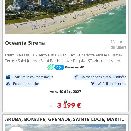
13 jours
Oceania Sirena
de Miami
Miami > Nassau > Puerto Plata > San Juan > Charlotte Amalie > Basse-
Terre > Saint Johns > Saint Barthelemy > Bequia - ST. Vincent > Miami
Payez en 4X
Tous les restaurants inclus
Boissons sans alcool illimitées
Pourboires inclus
Wi-Fi illimité inclus
ven. 10 déc. 2027
3 199 €
dès
ARUBA, BONAIRE, GRENADE, SAINTE-LUCIE, MARTINIQUE, DOMINIQUE, SAINT VINCENT-ET-LES-GRENADINES, ÉTATS-UNIS