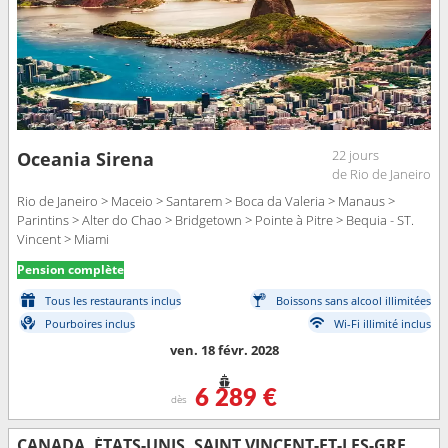
22 jours
Oceania Sirena
de Rio de Janeiro
Rio de Janeiro > Maceio > Santarem > Boca da Valeria > Manaus >
Parintins > Alter do Chao > Bridgetown > Pointe à Pitre > Bequia - ST.
Vincent > Miami
Pension complète
Tous les restaurants inclus
Boissons sans alcool illimitées
Pourboires inclus
Wi-Fi illimité inclus
ven. 18 févr. 2028
6 289 €
dès
CANADA, ÉTATS-UNIS, SAINT VINCENT-ET-LES-GRENADINES, ANTIGUA-ET-BARBUDA, GUADELOUPE, BONAIRE, ARUBA, JAMAÏQUE, CAÏMANS (ÎLES)