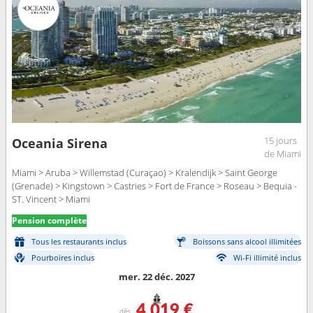
15 jours
Oceania Sirena
de Miami
Miami > Aruba > Willemstad (Curaçao) > Kralendijk > Saint George
(Grenade) > Kingstown > Castries > Fort de France > Roseau > Bequia -
ST. Vincent > Miami
Pension complète
Tous les restaurants inclus
Boissons sans alcool illimitées
Pourboires inclus
Wi-Fi illimité inclus
mer. 22 déc. 2027
4 019 €
dès