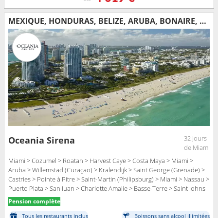
MEXIQUE, HONDURAS, BELIZE, ARUBA, BONAIRE, GRENADE, SAINTE-LUCIE, SAINT-MARTIN, BAHAMAS, RÉPUBLIQUE DOMINICAINE, PORTO RICO, ÉTATS-UNIS, GUADELOUPE, ANTIGUA-ET-BARBUDA, FRANCE, SAINT VINCENT-ET-LES-GR
32 jours
Oceania Sirena
de Miami
Miami > Cozumel > Roatan > Harvest Caye > Costa Maya > Miami >
Aruba > Willemstad (Curaçao) > Kralendijk > Saint George (Grenade) >
Castries > Pointe à Pitre > Saint-Martin (Philipsburg) > Miami > Nassau >
Puerto Plata > San Juan > Charlotte Amalie > Basse-Terre > Saint Johns
> Saint Barthelemy > Bequia - ST. Vincent > Miami
Pension complète
Tous les restaurants inclus
Boissons sans alcool illimitées