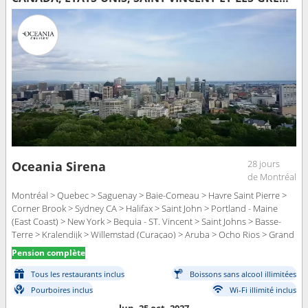
28 jours
Oceania Sirena
de Montréal
Montréal > Quebec > Saguenay > Baie-Comeau > Havre Saint Pierre >
Corner Brook > Sydney CA > Halifax > Saint John > Portland - Maine
(East Coast) > New York > Bequia - ST. Vincent > Saint Johns > Basse-
Terre > Kralendijk > Willemstad (Curaçao) > Aruba > Ocho Rios > Grand
Cayman > Miami
Pension complète
Tous les restaurants inclus
Boissons sans alcool illimitées
Pourboires inclus
Wi-Fi illimité inclus