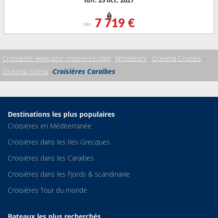
lun. 25 oct. 2027
7 719 €
dès
Croisières www.azur-croisieres.com
Armateurs
Oceania Cruises
Oceania Sirena
Croisières Caraïbes
Destinations les plus populaires
Croisières en Méditerranée
Croisières dans les Iles Grecques
Croisières dans les Caraibes
Croisières dans les Fjords & scandinavie
Croisières Tour du monde
Bateaux les plus recherchés