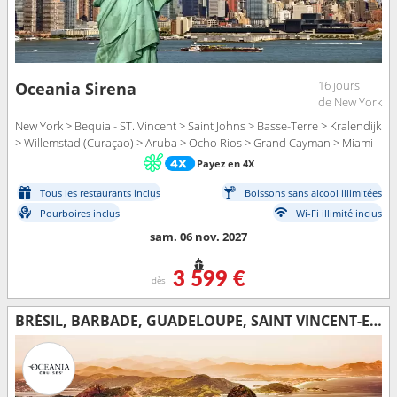
16 jours
Oceania Sirena
de New York
New York > Bequia - ST. Vincent > Saint Johns > Basse-Terre > Kralendijk
> Willemstad (Curaçao) > Aruba > Ocho Rios > Grand Cayman > Miami
Payez en 4X
Tous les restaurants inclus
Boissons sans alcool illimitées
Pourboires inclus
Wi-Fi illimité inclus
sam. 06 nov. 2027
3 599 €
dès
BRÉSIL, BARBADE, GUADELOUPE, SAINT VINCENT-ET-LES-GRENADINES, ÉTATS-UNIS