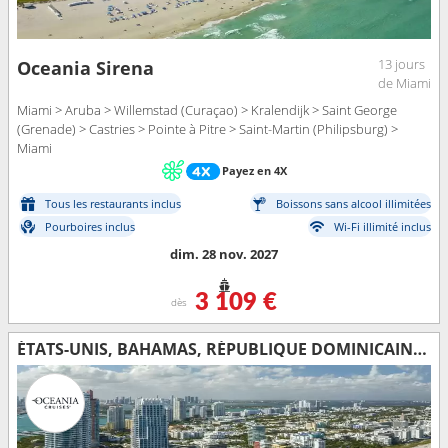
13 jours
Oceania Sirena
de Miami
Miami > Aruba > Willemstad (Curaçao) > Kralendijk > Saint George
(Grenade) > Castries > Pointe à Pitre > Saint-Martin (Philipsburg) >
Miami
Payez en 4X
Tous les restaurants inclus
Boissons sans alcool illimitées
Pourboires inclus
Wi-Fi illimité inclus
dim. 28 nov. 2027
3 109 €
dès
ÉTATS-UNIS, BAHAMAS, RÉPUBLIQUE DOMINICAINE, PORTO RICO, GUADELOUPE, ANTIGUA-ET-BARBUDA, FRANCE, SAINT VINCENT-ET-LES-GRENADINES