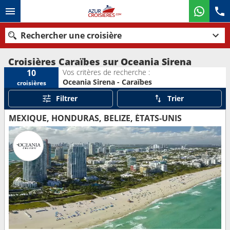
Rechercher une croisière
Croisières Caraïbes sur Oceania Sirena
Vos critères de recherche :
10
Oceania Sirena - Caraïbes
croisières
Nos destinations
Filtrer
Trier
Mois de départ
MEXIQUE, HONDURAS, BELIZE, ÉTATS-UNIS
Ports
Compagnies
Rechercher