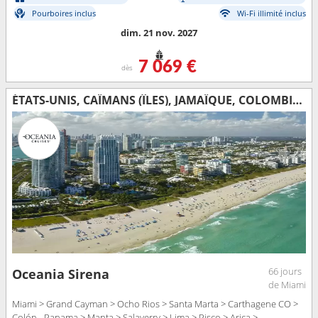
Pourboires inclus
Wi-Fi illimité inclus
dim. 21 nov. 2027
7 069 €
dès
ÉTATS-UNIS, CAÏMANS (ÎLES), JAMAÏQUE, COLOMBIE, PANAMA, ÉQUATEUR, PÉROU, CHILI, ARGENTINE, ÎLES MALOUINES, URUGUAY, BRÉSIL, BARBADE, GUADELOUPE, SAINT VINCENT-ET-LES-GRENADINES
66 jours
Oceania Sirena
de Miami
Miami > Grand Cayman > Ocho Rios > Santa Marta > Carthagene CO >
Colón - Panama > Manta > Salaverry > Lima > Pisco > Arica >