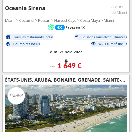
8 jours
Oceania Sirena
de Miami
Miami > Cozumel > Roatan > Harvest Caye > Costa Maya > Miami
Payez en 4X
Tous les restaurants inclus
Boissons sans alcool illimitées
Pourboires inclus
Wi-Fi illimité inclus
dim. 21 nov. 2027
1 649 €
dès
ÉTATS-UNIS, ARUBA, BONAIRE, GRENADE, SAINTE-LUCIE, GUADELOUPE, SAINT-MARTIN