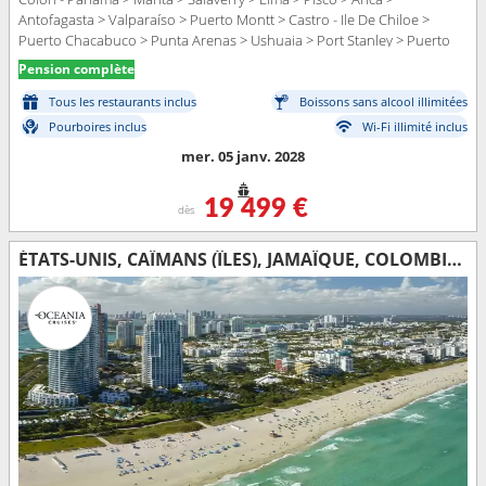
Antofagasta > Valparaíso > Puerto Montt > Castro - Ile De Chiloe >
Puerto Chacabuco > Punta Arenas > Ushuaia > Port Stanley > Puerto
Madryn > Buenos Aires > Punta del Este > Rio de Janeiro > Maceio >
Pension complète
Santarem > Boca da Valeria > Manaus > Parintins > Alter do Chao >
Bridgetown > Pointe à Pitre > Bequia - ST. Vincent > Miami
Tous les restaurants inclus
Boissons sans alcool illimitées
Pourboires inclus
Wi-Fi illimité inclus
mer. 05 janv. 2028
19 499 €
dès
ÉTATS-UNIS, CAÏMANS (ÎLES), JAMAÏQUE, COLOMBIE, PANAMA, ÉQUATEUR, PÉROU