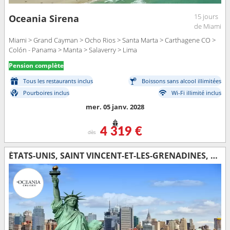
15 jours
Oceania Sirena
de Miami
Miami > Grand Cayman > Ocho Rios > Santa Marta > Carthagene CO >
Colón - Panama > Manta > Salaverry > Lima
Pension complète
Tous les restaurants inclus
Boissons sans alcool illimitées
Pourboires inclus
Wi-Fi illimité inclus
mer. 05 janv. 2028
4 319 €
dès
ÉTATS-UNIS, SAINT VINCENT-ET-LES-GRENADINES, ANTIGUA-ET-BARBUDA, GUADELOUPE, BONAIRE, ARUBA, JAMAÏQUE, CAÏMANS (ÎLES)