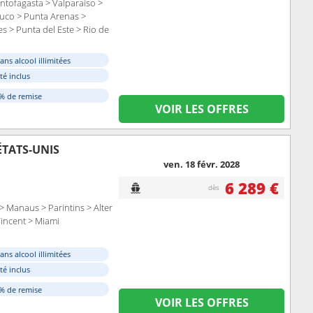
ntofagasta > Valparaíso >
buco > Punta Arenas >
s > Punta del Este > Rio de
s > Parintins > Alter do
cent > Miami
ans alcool illimitées
ité inclus
0% de remise
VOIR LES OFFRES
ÉTATS-UNIS
ven. 18 févr. 2028
6 289 €
dès
> Manaus > Parintins > Alter
Vincent > Miami
ans alcool illimitées
ité inclus
0% de remise
VOIR LES OFFRES