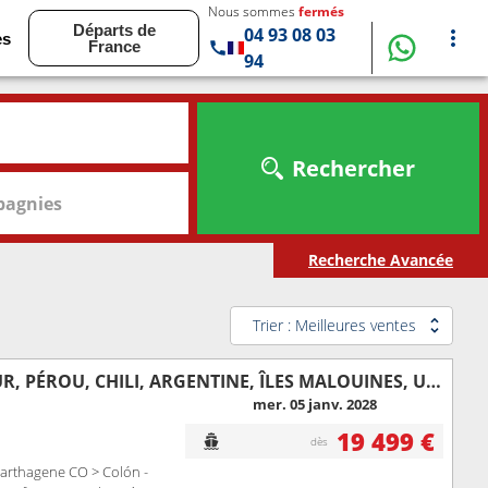
Nous sommes
fermés
Départs de
04 93 08 03
es
France
94
Rechercher
agnies
Recherche Avancée
Trier : Meilleures ventes
ÉTATS-UNIS, CAÏMANS (ÎLES), JAMAÏQUE, COLOMBIE, PANAMA, ÉQUATEUR, PÉROU, CHILI, ARGENTINE, ÎLES MALOUINES, URUGUAY, BRÉSIL, BARBADE, GUADELOUPE, SAINT VINCENT-ET-LES-GRENADINES
mer. 05 janv. 2028
19 499 €
dès
arthagene CO > Colón -