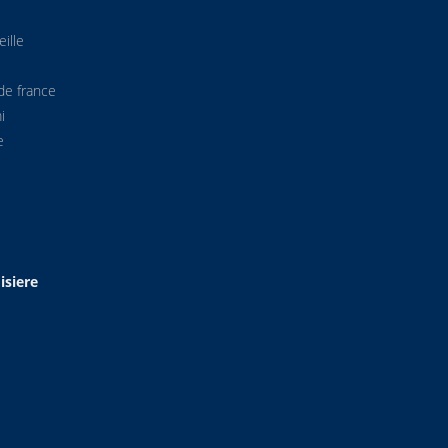
ille
de france
i
e
isiere