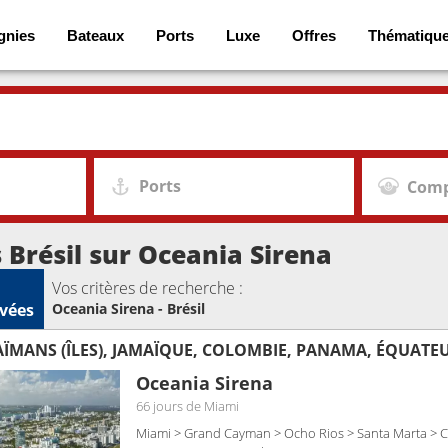
gnies
Bateaux
Ports
Luxe
Offres
Thématiqu
Ports
Comp
s Brésil sur Oceania Sirena
Vos critères de recherche :
vées
Oceania Sirena - Brésil
Oceania Sirena
66 jours
de Miami
Miami > Grand Cayman > Ocho Rios > Santa Marta > C