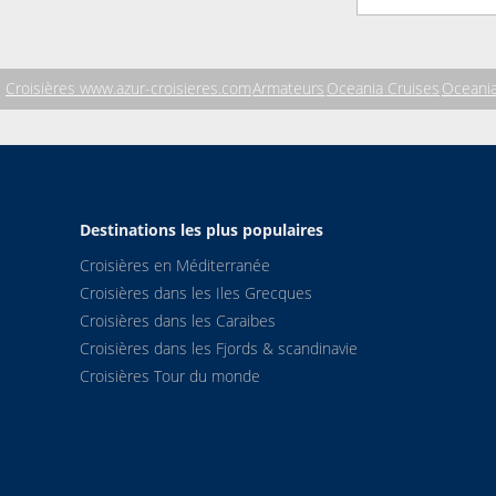
Croisières www.azur-croisieres.com
Armateurs
Oceania Cruises
Oceania
Destinations les plus populaires
Croisières en Méditerranée
Croisières dans les Iles Grecques
Croisières dans les Caraibes
Croisières dans les Fjords & scandinavie
Croisières Tour du monde