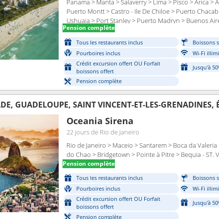
Panama > Manta > Salaverry > Lima > Pisco > Arica > A
Puerto Montt > Castro - Ile De Chiloe > Puerto Chaca
Ushuaia > Port Stanley > Puerto Madryn > Buenos Aire
Pension complète
Janeiro > Maceio > Santarem > Boca da Valeria > Manau
Chao > Bridgetown > Pointe à Pitre > Bequia - ST. Vin
Tous les restaurants inclus
Boissons s
Pourboires inclus
Wi-Fi illim
Crédit excursion offert OU Forfait
Jusqu'à 5
boissons offert
Pension complète
ADE, GUADELOUPE, SAINT VINCENT-ET-LES-GRENADINES, 
Oceania Sirena
22 jours
de Rio de Janeiro
Rio de Janeiro > Maceio > Santarem > Boca da Valeria 
do Chao > Bridgetown > Pointe à Pitre > Bequia - ST. 
Pension complète
Tous les restaurants inclus
Boissons s
Pourboires inclus
Wi-Fi illim
Crédit excursion offert OU Forfait
Jusqu'à 5
boissons offert
Pension complète