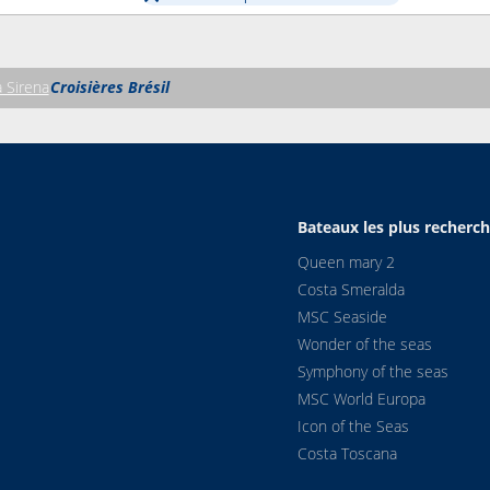
 Sirena
Croisières Brésil
Bateaux les plus recherc
Queen mary 2
Costa Smeralda
MSC Seaside
Wonder of the seas
Symphony of the seas
MSC World Europa
Icon of the Seas
Costa Toscana