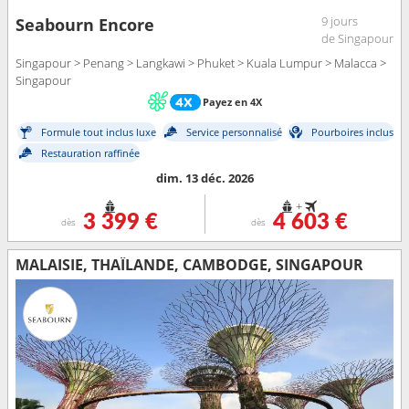
9 jours
Seabourn Encore
de Singapour
Singapour > Penang > Langkawi > Phuket > Kuala Lumpur > Malacca >
Singapour
Payez en 4X
Formule tout inclus luxe
Service personnalisé
Pourboires inclus
Restauration raffinée
dim. 13 déc. 2026
+
3 399 €
4 603 €
dès
dès
MALAISIE, THAÏLANDE, CAMBODGE, SINGAPOUR