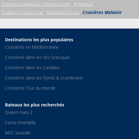
Croisières www.azur-croisieres.com
Armateurs
Seabourn Cruise Line
Seabourn Encore
Croisières Malaisie
Destinations les plus populaires
Croisières en Méditerranée
Croisières dans les Iles Grecques
Croisières dans les Caraibes
Croisières dans les Fjords & scandinavie
Croisières Tour du monde
Bateaux les plus recherchés
Queen mary 2
Costa Smeralda
MSC Seaside