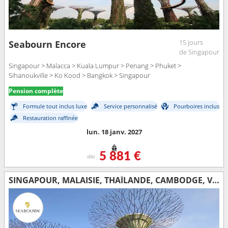
15 jours
Seabourn Encore
de Singapour
Singapour > Malacca > Kuala Lumpur > Penang > Phuket >
Sihanoukville > Ko Kood > Bangkok > Singapour
Pension complète
Formule tout inclus luxe
Service personnalisé
Pourboires inclus
Restauration raffinée
lun. 18 janv. 2027
5 881 €
dès
SINGAPOUR, MALAISIE, THAÏLANDE, CAMBODGE, VIETNAM, CHINE