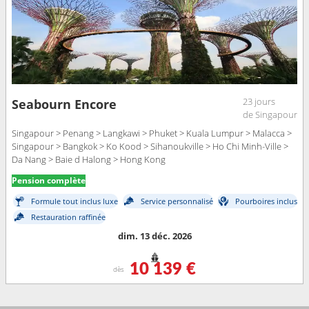
23 jours
Seabourn Encore
de Singapour
Singapour > Penang > Langkawi > Phuket > Kuala Lumpur > Malacca >
Singapour > Bangkok > Ko Kood > Sihanoukville > Ho Chi Minh-Ville >
Da Nang > Baie d Halong > Hong Kong
Pension complète
Formule tout inclus luxe
Service personnalisé
Pourboires inclus
Restauration raffinée
dim. 13 déc. 2026
10 139 €
dès