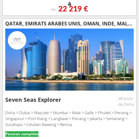
22 219 €
dès
QATAR, EMIRATS ARABES UNIS, OMAN, INDE, MALDIVES, SRI LANKA, THAÏLANDE, SINGAPOUR, MALAISIE, INDONÉSIE
28 jours
Seven Seas Explorer
de Doha
Doha > Dubai > Mascate > Mumbai > Male > Galle > Phuket > Penang >
Singapour > Port Klang > Langkawi > Penang > Jakarta > Semarang >
Surabaya > Celukan Bawang > Benoa
Pension complète