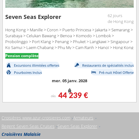
62 jours
Seven Seas Explorer
de Hong Kong
Hong Kong > Manille > Coron > Puerto Princesa > Jakarta > Semarang >
Surabaya > Celukan Bawang > Benoa > Komodo > Lombok >
Probolinggo > Port Klang > Penang > Phuket > Langkawi > Singapour >
Ko Samui > Laem Chabang > Phu My > Cam Ranh > Hanoï > Hong Kong
> Taipei > Ishigaki > Hirara > Shanghai > Kagoshima > Nagasaki >
Pension complète
Incheon > Jeju > Yeosu > Nagasaki > Kagoshima > Beppu > Hiroshima >
kochi > Tokushima > Osaka > Shimizu > Tokyo
Excursions illimitées offertes
Restaurants de spécialités inclus
Pourboires Inclus
Pré-nuit Hôtel Offerte
mer. 05 janv. 2028
44 239 €
dès
Croisières www.azur-croisieres.com
Armateurs
Regent Seven Seas Cruises
Seven Seas Explorer
Croisières Malaisie