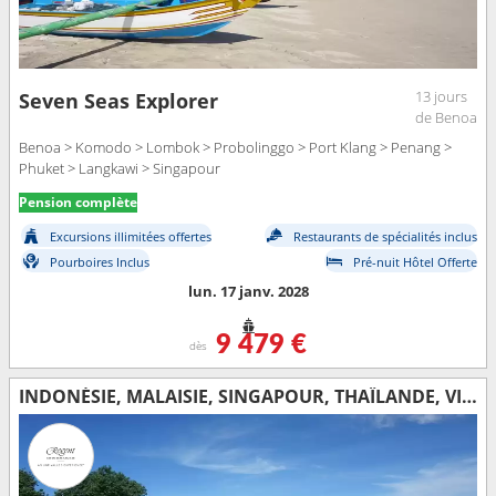
13 jours
Seven Seas Explorer
de Benoa
Benoa > Komodo > Lombok > Probolinggo > Port Klang > Penang >
Phuket > Langkawi > Singapour
Pension complète
Excursions illimitées offertes
Restaurants de spécialités inclus
Pourboires Inclus
Pré-nuit Hôtel Offerte
lun. 17 janv. 2028
9 479 €
dès
INDONÉSIE, MALAISIE, SINGAPOUR, THAÏLANDE, VIETNAM, CHINE, TAÏWAN