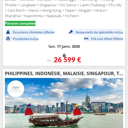
Phuket > Langkawi > Singapour > Ko Samui > Laem Chabang > Phu My
> Cam Ranh > Hanoï > Hong Kong > Taipei > Ishigaki > Hirara >
Shanghai > Kagoshima > Nagasaki > Incheon
Pension complète
Excursions illimitées offertes
Restaurants de spécialités inclus
Pourboires Inclus
Pré-nuit Hôtel Offerte
lun. 17 janv. 2028
26 599 €
dès
PHILIPPINES, INDONÉSIE, MALAISIE, SINGAPOUR, THAÏLANDE, VIETNAM, TAÏWAN, CHINE, CORÉE DU SUD, JAPON