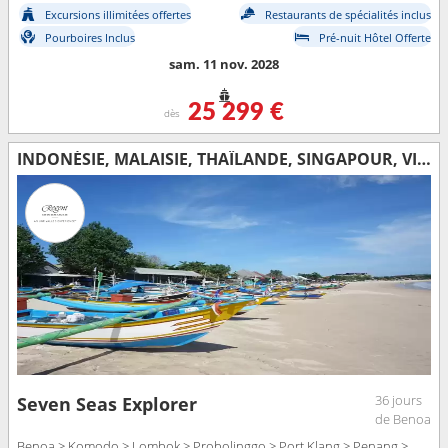
Excursions illimitées offertes
Restaurants de spécialités inclus
Pourboires Inclus
Pré-nuit Hôtel Offerte
sam. 11 nov. 2028
25 299 €
dès
INDONÉSIE, MALAISIE, THAÏLANDE, SINGAPOUR, VIETNAM, CHINE, TAÏWAN, JAPON, CORÉE DU SUD
36 jours
Seven Seas Explorer
de Benoa
Benoa > Komodo > Lombok > Probolinggo > Port Klang > Penang >