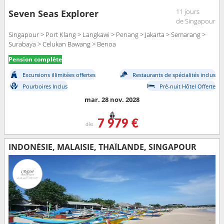
11 jours
Seven Seas Explorer
de Singapour
Singapour > Port Klang > Langkawi > Penang > Jakarta > Semarang >
Surabaya > Celukan Bawang > Benoa
Pension complète
Excursions illimitées offertes
Restaurants de spécialités inclus
Pourboires Inclus
Pré-nuit Hôtel Offerte
mar. 28 nov. 2028
7 979 €
dès
INDONÉSIE, MALAISIE, THAÏLANDE, SINGAPOUR