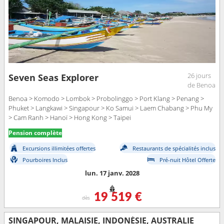
26 jours
Seven Seas Explorer
de Benoa
Benoa > Komodo > Lombok > Probolinggo > Port Klang > Penang >
Phuket > Langkawi > Singapour > Ko Samui > Laem Chabang > Phu My
> Cam Ranh > Hanoï > Hong Kong > Taipei
Pension complète
Excursions illimitées offertes
Restaurants de spécialités inclus
Pourboires Inclus
Pré-nuit Hôtel Offerte
lun. 17 janv. 2028
19 519 €
dès
SINGAPOUR, MALAISIE, INDONÉSIE, AUSTRALIE