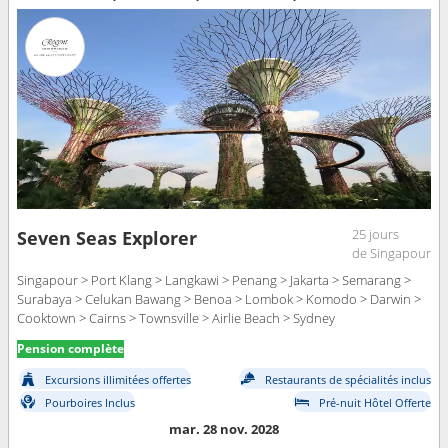
25 jours
Seven Seas Explorer
de Singapour
Singapour > Port Klang > Langkawi > Penang > Jakarta > Semarang >
Surabaya > Celukan Bawang > Benoa > Lombok > Komodo > Darwin >
Cooktown > Cairns > Townsville > Airlie Beach > Sydney
Pension complète
Excursions illimitées offertes
Restaurants de spécialités inclus
Pourboires Inclus
Pré-nuit Hôtel Offerte
mar. 28 nov. 2028