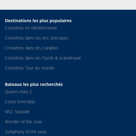
Destinations les plus populaires
Croisières en Méditerranée
Croisières dans les Iles Grecques
Croisières dans les Caraibes
Croisières dans les Fjords & scandinavie
Croisières Tour du monde
Bateaux les plus recherchés
Queen mary 2
Costa Smeralda
MSC Seaside
Wonder of the seas
Symphony of the seas