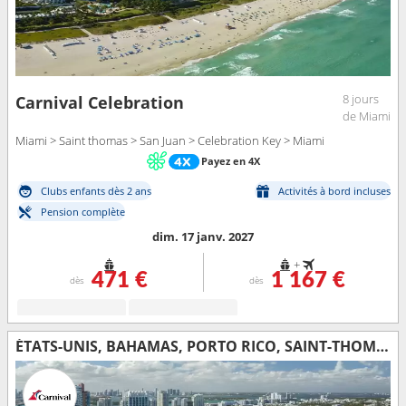
8 jours
Carnival Celebration
de Miami
Miami > Saint thomas > San Juan > Celebration Key > Miami
Payez en 4X
Clubs enfants dès 2 ans
Activités à bord incluses
Pension complète
dim. 17 janv. 2027
+
471 €
1 167 €
dès
dès
ÉTATS-UNIS, BAHAMAS, PORTO RICO, SAINT-THOMAS