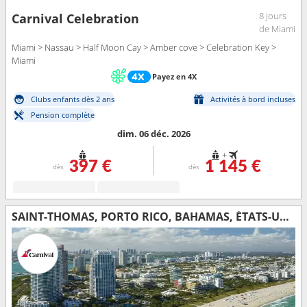
8 jours
Carnival Celebration
de Miami
Miami > Nassau > Half Moon Cay > Amber cove > Celebration Key >
Miami
Payez en 4X
Clubs enfants dès 2 ans
Activités à bord incluses
Pension complète
dim. 06 déc. 2026
+
397 €
1 145 €
dès
dès
SAINT-THOMAS, PORTO RICO, BAHAMAS, ÉTATS-UNIS