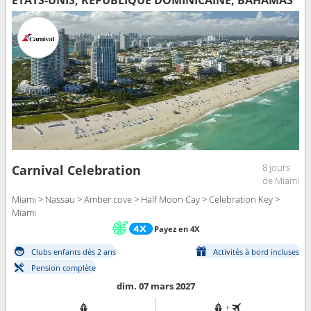
ÉTATS-UNIS, RÉPUBLIQUE DOMINICAINE, BAHAMAS
8 jours
Carnival Celebration
de Miami
Miami > Nassau > Amber cove > Half Moon Cay > Celebration Key >
Miami
Payez en 4X
Clubs enfants dès 2 ans
Activités à bord incluses
Pension complète
dim. 07 mars 2027
+