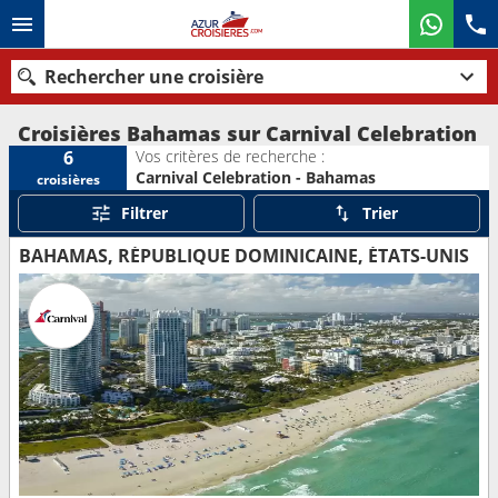
Rechercher une croisière
Croisières Bahamas sur Carnival Celebration
Vos critères de recherche :
6
Carnival Celebration - Bahamas
croisières
Nos destinations
Filtrer
Trier
Mois de départ
BAHAMAS, RÉPUBLIQUE DOMINICAINE, ÉTATS-UNIS
Ports
Compagnies
Rechercher