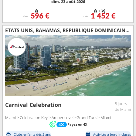
dim. 23 août 2026
+
596 €
1 452 €
dès
dès
ÉTATS-UNIS, BAHAMAS, RÉPUBLIQUE DOMINICAINE, ÎLES TURQUES-ET-CAÏQUES
8 jours
Carnival Celebration
de Miami
Miami > Celebration Key > Amber cove > Grand Turk > Miami
Payez en 4X
Clubs enfants dès 2 ans
Activités à bord incluses