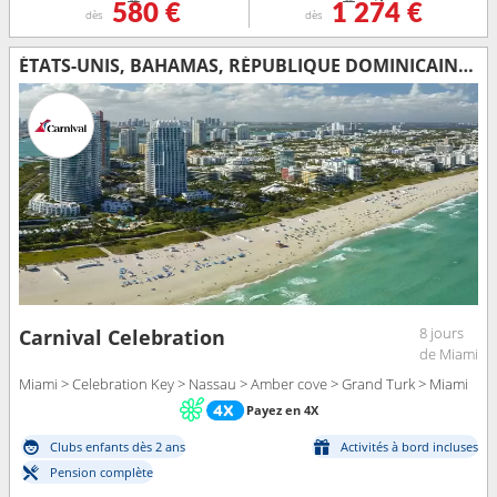
580 €
1 274 €
dès
dès
ÉTATS-UNIS, BAHAMAS, RÉPUBLIQUE DOMINICAINE, ÎLES TURQUES-ET-CAÏQUES
8 jours
Carnival Celebration
de Miami
Miami > Celebration Key > Nassau > Amber cove > Grand Turk > Miami
Payez en 4X
Clubs enfants dès 2 ans
Activités à bord incluses
Pension complète