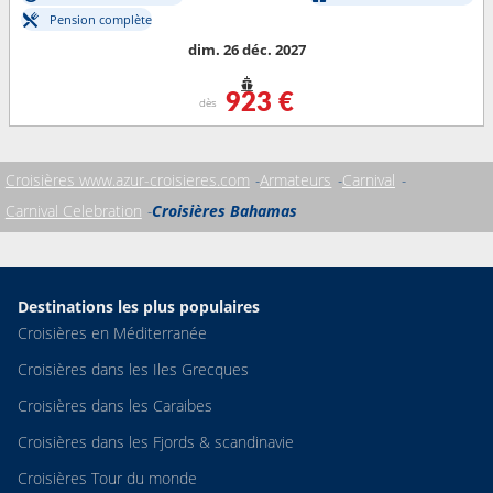
Pension complète
dim. 26 déc. 2027
923 €
dès
Croisières www.azur-croisieres.com
Armateurs
Carnival
Carnival Celebration
Croisières Bahamas
Destinations les plus populaires
Croisières en Méditerranée
Croisières dans les Iles Grecques
Croisières dans les Caraibes
Croisières dans les Fjords & scandinavie
Croisières Tour du monde