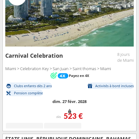
8 jours
Carnival Celebration
de Miami
Miami > Celebration Key > San Juan > Saint thomas > Miami
Payez en 4X
Clubs enfants dès 2 ans
Activités à bord incluses
Pension complète
dim. 27 févr. 2028
523 €
dès