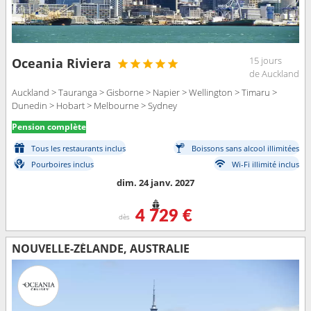
15 jours
Oceania Riviera
de Auckland
Auckland > Tauranga > Gisborne > Napier > Wellington > Timaru >
Dunedin > Hobart > Melbourne > Sydney
Pension complète
Tous les restaurants inclus
Boissons sans alcool illimitées
Pourboires inclus
Wi-Fi illimité inclus
dim. 24 janv. 2027
4 729 €
dès
NOUVELLE-ZÉLANDE, AUSTRALIE