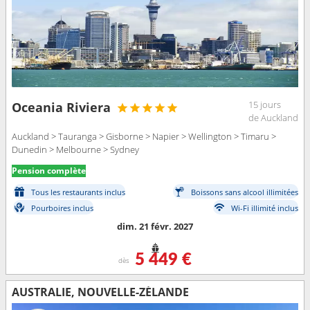
15 jours
Oceania Riviera
de Auckland
Auckland > Tauranga > Gisborne > Napier > Wellington > Timaru >
Dunedin > Melbourne > Sydney
Pension complète
Tous les restaurants inclus
Boissons sans alcool illimitées
Pourboires inclus
Wi-Fi illimité inclus
dim. 21 févr. 2027
5 449 €
dès
AUSTRALIE, NOUVELLE-ZÉLANDE