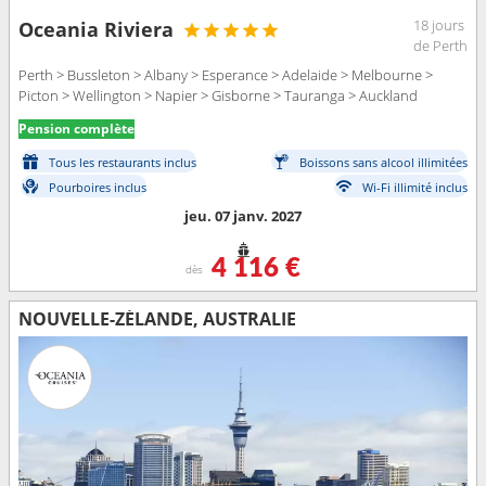
18 jours
Oceania Riviera
de Perth
Perth > Bussleton > Albany > Esperance > Adelaide > Melbourne >
Picton > Wellington > Napier > Gisborne > Tauranga > Auckland
Pension complète
Tous les restaurants inclus
Boissons sans alcool illimitées
Pourboires inclus
Wi-Fi illimité inclus
jeu. 07 janv. 2027
4 116 €
dès
NOUVELLE-ZÉLANDE, AUSTRALIE