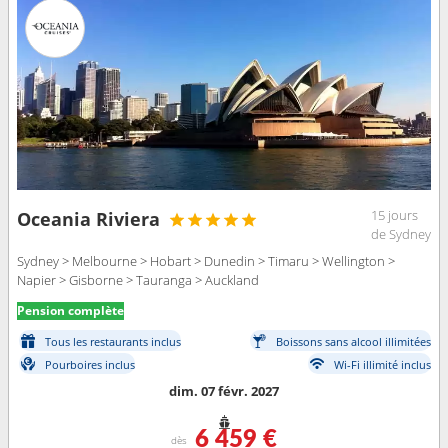
15 jours
Oceania Riviera
de Sydney
Sydney > Melbourne > Hobart > Dunedin > Timaru > Wellington >
Napier > Gisborne > Tauranga > Auckland
Pension complète
Tous les restaurants inclus
Boissons sans alcool illimitées
Pourboires inclus
Wi-Fi illimité inclus
dim. 07 févr. 2027
6 459 €
dès