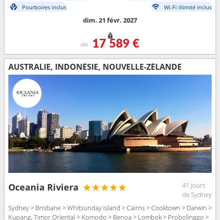
Pourboires inclus
Wi-Fi illimité inclus
dim. 21 févr. 2027
17 589 €
dès
AUSTRALIE, INDONÉSIE, NOUVELLE-ZÉLANDE
41 jours
Oceania Riviera
de Sydney
Sydney > Brisbane > Whitsunday island > Cairns > Cooktown > Darwin >
Kupang, Timor Oriental > Komodo > Benoa > Lombok > Probolinggo >