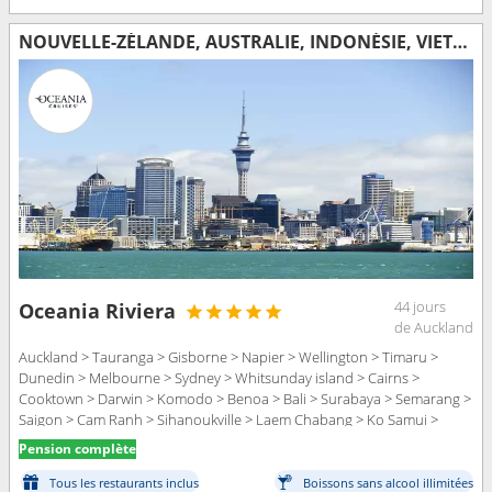
NOUVELLE-ZÉLANDE, AUSTRALIE, INDONÉSIE, VIETNAM, CAMBODGE, THAÏLANDE, SINGAPOUR
44 jours
Oceania Riviera
de Auckland
Auckland > Tauranga > Gisborne > Napier > Wellington > Timaru >
Dunedin > Melbourne > Sydney > Whitsunday island > Cairns >
Cooktown > Darwin > Komodo > Benoa > Bali > Surabaya > Semarang >
Saigon > Cam Ranh > Sihanoukville > Laem Chabang > Ko Samui >
Singapour
Pension complète
Tous les restaurants inclus
Boissons sans alcool illimitées