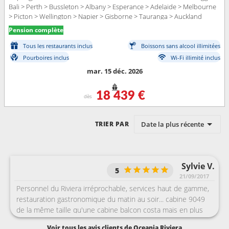
Bali > Perth > Bussleton > Albany > Esperance > Adelaide > Melbourne
> Picton > Wellington > Napier > Gisborne > Tauranga > Auckland
Pension complète
Tous les restaurants inclus
Boissons sans alcool illimitées
Pourboires inclus
Wi-Fi illimité inclus
mar. 15 déc. 2026
18 439 €
dès
Date la plus récente
TRIER PAR
Sylvie V.
5
21/09/2017
Personnel du Riviera irréprochable, services haut de gamme,
restauration gastronomique du matin au soir... cabine 9049
de la même taille qu'une cabine balcon costa mais en plus
jolie ! literie confortable, hygiène omniprésente. Une
Voir tous les avis clients de Oceania Riviera